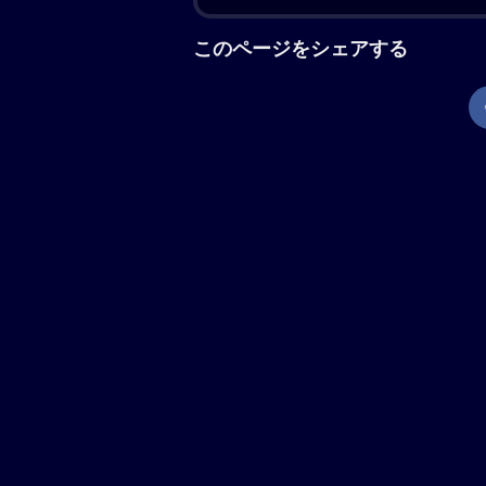
によってふたりの間に深い亀裂が生じ
るが、果たしてふたりは無事に結婚で
現在地から上映劇場を調べる
「お終活 再春！人生ラプソデ
「お終活 熟春！人生、百年
「お終活3 幸春！人生メモリー
熟年夫婦のシニアライフを描くコメデ
亜矢は、ついに涼太との結婚を決意す
裂が生まれ……。監督は前2作に引き
イロックの子供たち」の橋爪功、「仕
道」の剛力彩芽らレギュラー陣のほか
日向文世が出演。