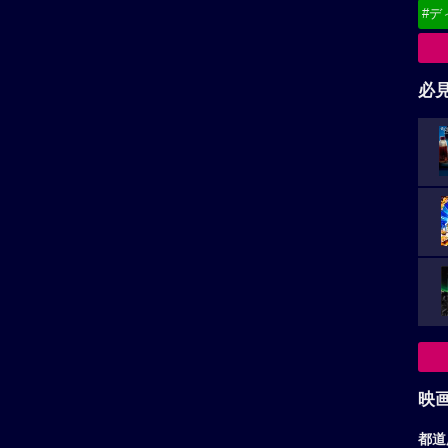
（
広告を非表示にするには
）
映
都道
東
関
北
甲
中
九
お