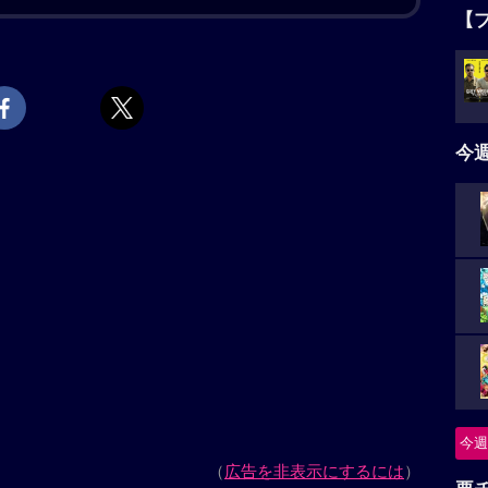
てしまう。その波紋は両家を巻き込む大騒動に発展す
【
きるのか……？
上映スケジュール一覧
タ
5名
ィ」はこちら
今
時代の過ごし方」はこちら
ニ
ズ」の解説
つ
ィ「お終活」シリーズ第3弾。真一と千賀子の長女・
る。ところが、亜矢の何気ない一言でふたりの間に亀
怪
続き、「デコトラの鷲」シリーズの香月秀之。「シャ
掛人・藤枝梅安」シリーズの高畑淳子、「海辺へ行く
今週
、「湖の女たち」の三田佳子、「盤上の向日葵」の小
要