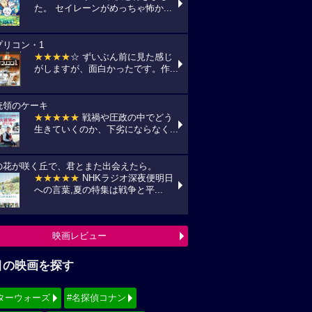
映画レビュー
目の映画を探す
ターウォーズ
#名探偵コナン
ィズニー
#少女漫画原作実写化
シリーズ・映画祭作品を探す
見！地上波放送リスト
『借りぐらしのアリエッティ』
7(金) 日本テレビ/金曜ロードショーにて
:00〜)
『怪盗グルーのミニオン超変身』
10(月) フジテレビ/最新作公開記念にて
:00〜)
『銀河鉄道の夜』
11(火) NHK/Eテレにて(09:00～)