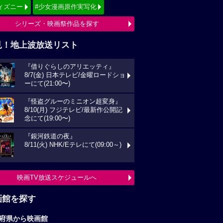
映画TV放送スケジュールへ
画館を探す
府県から映画館
京
関東
西
東海
海道
東北
信越
北陸
国
四国
州
沖縄
全国の映画館へ
すすめ映画ジャンル