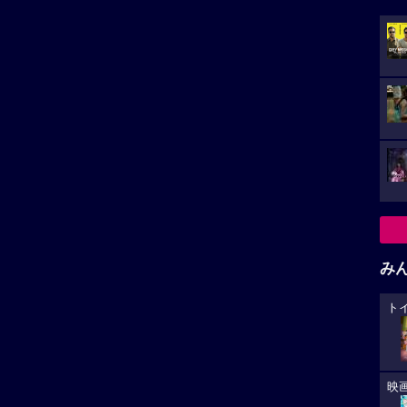
み
淳子作品
剛力彩芽作品
ト
小さ
ろっく
Good Luck
映
閘門”尼ロック”によっ
30歳間際にして一緒に暮らす女
水害から守られた街・兵庫
性に食べさせてもらっている自
た。
.
称...
カ
が
大
生
あ
への
★★★★☆
11
-