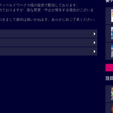
基本情報
た
之
渡辺典子
注
芽
松下由樹
水野勝
西村まさ彦
藤吉久美子
LiLiCo
三田佳
吉彦
藤原紀香
石橋蓮司
小日向文世
橋爪功
灼
ト