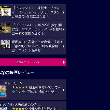
映画ニュースへ
んなの映画レビュー
イ・ストーリー5
★★★★★
最近街を歩いていても
い子（特に3、4歳児）がi...
画ちいかわ 人魚の島のひみつ
★★★★
☆ 小6の子供と行きまし
 セイレーンがめっちゃ怖か...
プリコン・1
★★★★
☆ ずいぶん前に見た感じ
しますが、面白かったです。作...
統領のケーキ
★★★★★
戦禍や圧政の中でどう
きていくのか、下劣にならなく...
の花が咲く丘で、君とまた出会えたら。
★★★★★
NHKラジオ深夜便明日
言葉,夏の特集は戦争と平...