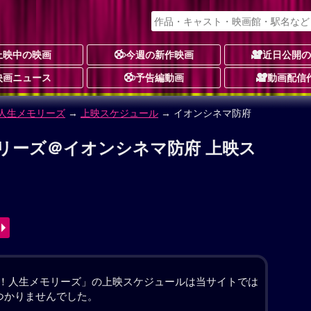
上映中の映画
今週の新作映画
近日公開
映画ニュース
予告編動画
動画配信
！人生メモリーズ
リーズ 作品情報
めもりーず
画あり
-
動画配信
子）夫妻の長女・亜矢（剛力彩芽）が、ついに婚約者
。しかし、結婚式が迫るある日、亜矢の何気ない一言