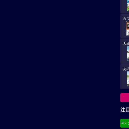
高畑淳子作品へ
剛力彩芽作品へ
注
#ス
#デ
必
8/
(21
8/
(19
8/