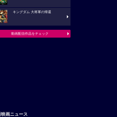
新映画ニュース
【プレゼント】一蓮托生！『グレ
・ミッション』アクリルスタンドが抽選で5
様に当たる！
『ブルーヘロン』10月23日(金)公開
定！ポスタービジュアル&特報解禁―ある家
巡る今...
堀田真由・高橋一生が声優に決定！
ghost／夜の果て』特報映像解禁、コメントも
着