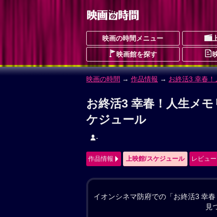
映画の時間メニュー
映画館を探す
映画の時間
→
作品情報
→ お終活3 幸春
お終活3 幸春！人生メモ
おしゅうかつすりーこうしゅんじんせい
ドラマ
コメディ
ヒューマン
予告編動
作品情報
上映館/スケジュール
レビュー
大原真一（橋爪功）と千賀子（高畑淳
の涼太（水野勝）との結婚を決意する