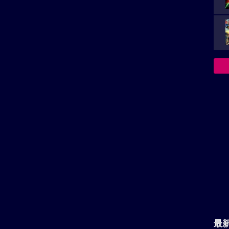
上映スケジュール一覧
い。
再生非対応がございます。
最
イ
の投稿はまだありません。
名
決
見た感想など、レビュー投稿を受け付けております。あな
族を
。
レビューを投稿する
『
到