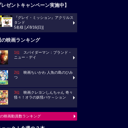
プレゼントキャンペーン実施中】
『グレイ・ミッション』アクリルス
ンド
様 [〆8/16(日)]
週の映画ランキング
1位
スパイダーマン：ブランド・
ュー・デイ
2位
映画ちいかわ 人魚の島のひみ
3位
映画クレヨンしんちゃん 奇々
々！オラの妖怪バケ～ション
の映画動員数ランキング
チェック！今週の３本
ミニオンズ＆モンスターズ