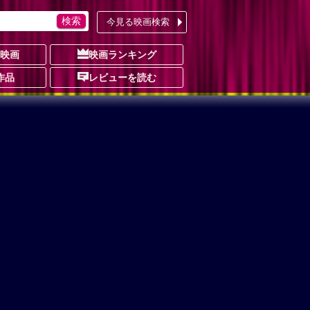
今見る映画検索
の映画
映画ランキング
作品
レビューを読む