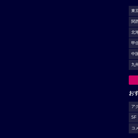
ア
SF
コ
S