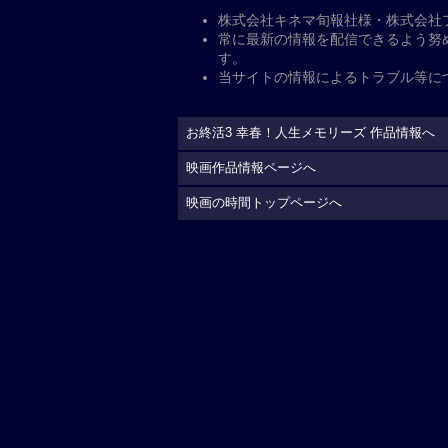
公
開日・キャスト、その他
公開日
2026年5月29日
監督
：
香月秀之
脚本
：
香月秀之
香月秀
キャスト
原作
：
香月秀之
出演
：
高畑淳子
剛力彩
子
勝俣州和
彦摩呂
袴田
配給
イオンエンターテイメン
制作国
日本（2026）
上映時間
115分
公式サイト
https://oshu-katsu.com/3/
(C)2026「お終活3」製作委員会