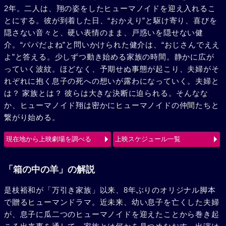
2年。二人は、翔の姿をしたヒューマノイドを迎え入れるこ
とにする。彼が到着した日、“おかえり”と駆け寄り、喜びを
隠さない音々と、硬い表情のまま、戸惑いを隠せない健
介。“パパだよね”と問いかけられた健介は、“おじさんでええ
よ”と答える。少しずつ動き始める家族の時間。静かに広が
っていく波紋。ほどなく、予期せぬ事態が起こり、夫婦がそ
れぞれに抱く息子の死への想いが露わになっていく。夫婦と
は？ 家族とは？ 彼らは大きな決断に迫られる。そんなな
か、ヒューマノイド翔は密かにヒューマノイドの仲間たちと
繋がり始める。
現在地から上映劇場を調べる
上映スケジュール一覧
「箱の中の羊」の解説
是枝裕和が「万引き家族」以来、8年ぶりのオリジナル脚本
で贈るヒューマンドラマ。近未来、幼い息子を亡くした夫婦
が、息子に瓜二つのヒューマノイドを迎えたことから巻き起