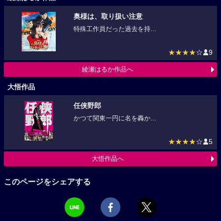
奥様は、取り扱い注意
特殊工作員だった過去を持...
★★★★
☆
9
綾瀬はるか作品へ
大悟作品
任侠野郎
かつて関東一円に名を轟か...
★★★★
☆
5
大悟作品へ
このページをシェアする