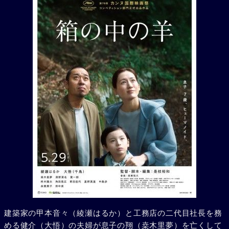
建築家の甲本音々（綾瀬はるか）と工務店の二代目社長を務
める健介（大悟）の夫婦が息子の翔（桒木里夢）を亡くして