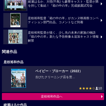
綾瀬はるか、大悟(千鳥) ら豪華キャスト・監督が満
を持して集結！『箱の中の羊』完成披露試写会
是枝裕和監督「箱の中の羊」がカンヌ映画祭コンペ
ティション部門出品。コメントなど到着
是枝裕和監督が描く、少し先の未来の家族の物語
『箱の中の羊』新たな予告映像＆追加キャスト情報
解禁
関連作品
是枝裕和作品
ベイビー・ブローカー（2022）
古びたクリーニング店を営...
★★★★☆
10
是枝裕和作品へ
綾瀬はるか作品