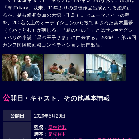
こる出来事を通して、家族とは何かを見つめなおす。出演は
「海街diary」以来、11年ぶりの是枝作品出演となる綾瀬は
るか、是枝組初参加の大悟（千鳥）。ヒューマノイドの翔
を、200名以上のオーディションから抜てきされた桒木里夢
（くわきりむ）が演じる。「箱の中の羊」とはサン=テグジ
ュペリの小説『星の王子さま』に由来する。2026年・第79回
カンヌ国際映画祭コンペティション部門出品。
公
開日・キャスト、その他基本情報
公開日
2026年5月29日
監督
：
是枝裕和
脚本
：
是枝裕和