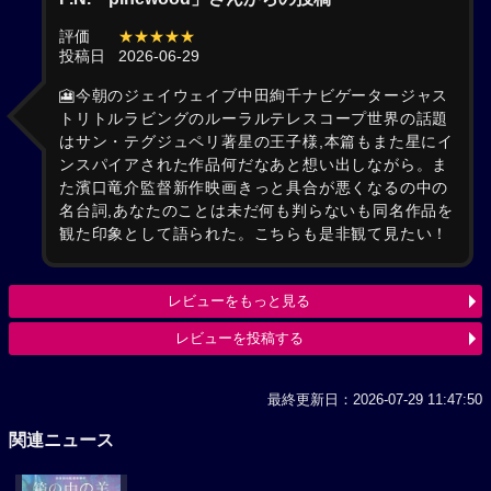
評価
★★★★★
投稿日
2026-06-29
🎦今朝のジェイウェイブ中田絢千ナビゲータージャス
トリトルラビングのルーラルテレスコープ世界の話題
はサン・テグジュペリ著星の王子様,本篇もまた星にイ
ンスパイアされた作品何だなあと想い出しながら。ま
た濱口竜介監督新作映画きっと具合が悪くなるの中の
名台詞,あなたのことは未だ何も判らないも同名作品を
観た印象として語られた。こちらも是非観て見たい！
レビューをもっと見る
レビューを投稿する
最終更新日：2026-07-29 11:47:50
関連ニュース