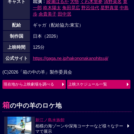
キャスト
出演
：
綾瀬はるか
大悟
くわ木里夢
清野菜名
寛
一郎
柊木陽太
角田晃広
野呂佳代
星野真里
中島
歩
余貴美子
田中泯
配給
ギャガ（配給協力:東宝）
制作国
日本（2026）
上映時間
125分
公式サイト
https://gaga.ne.jp/hakononakanohitsuji/
(C)2026「箱の中の羊」製作委員会
現在地から上映劇場を調べる
上映スケジュール一覧
箱
の中の羊のロケ地
新江ノ島水族館
相模の海ゾーンや深海コーナーなど様々なテー
マで展示