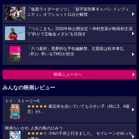
『仮面ライダーゼッツ』『超宇宙刑事ギャバン インフィ
ニティ』オフショット11点が解禁
『つりこまち』2026年秋公開決定！仲村悠菜が映画初主演
で“釣りで五輪金メダル”を目指す
「八つ墓村」悪夢的な予告編解禁、主題歌は松本孝弘
（B’z）率いるTMGが担当
映画ニュースへ
みんなの映画レビュー
トイ・ストーリー5
★★★★★
最近街を歩いていても小さい子（特に3、4歳
児）がi...
映画ちいかわ 人魚の島のひみつ
★★★★
☆ 小6の子供と行きました。 セイレーンがめっち
ゃ怖か...