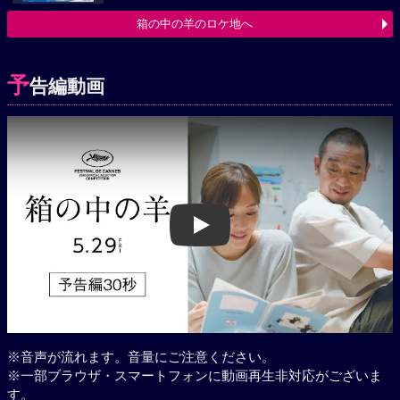
箱の中の羊のロケ地へ
予
告編動画
Play
※音声が流れます。音量にご注意ください。
※一部ブラウザ・スマートフォンに動画再生非対応がございま
す。