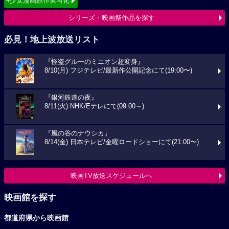
#少女漫画原作実写化
シリーズ・映画祭作品を探す
必見！地上波放送リスト
『怪盗グルーのミニオン超変身』
8/10(月) フジテレビ/最新作公開記念にて(19:00〜)
『銀河鉄道の夜』
8/11(火) NHK/Eテレにて(09:00～)
『風の谷のナウシカ』
8/14(金) 日本テレビ/金曜ロードショーにて(21:00〜)
映画TV放送スケジュールへ
映画館を探す
都道府県から映画館