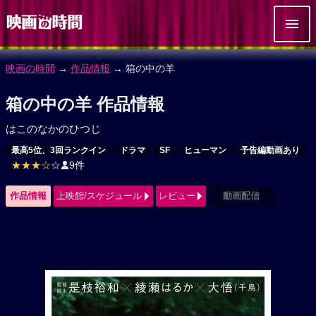
映画の時間
→
作品情報
→ 箱の中の羊
箱の中の羊 作品情報
はこのなかのひつじ
最高5位、3回ランクイン
ドラマ
SF
ヒューマン
予告編動画あり
★★★☆
☆
9件
作品情報
上映館/スケジュール
レビュー
動画配信