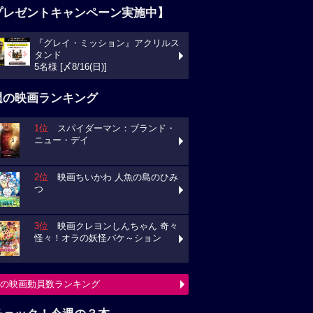
プレゼントキャンペーン実施中】
『グレイ・ミッション』アクリルス
ンド
様 [〆8/16(日)]
週の映画ランキング
1位
スパイダーマン：ブランド・
ュー・デイ
2位
映画ちいかわ 人魚の島のひみ
3位
映画クレヨンしんちゃん 奇々
々！オラの妖怪バケ～ション
の映画動員数ランキング
チェック！今週の３本
ミニオンズ＆モンスターズ