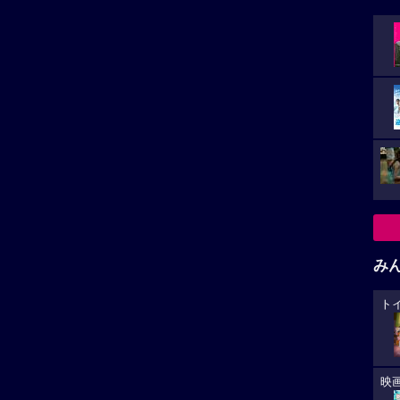
稿があります。
み
稿
ト
小さ
映
た。
ゲータージャストリトルラビングのルーラルテレスコープ
カ
王子様,本篇もまた星にインスパイアされた作品何だなあ
作映画きっと具合が悪くなるの中の名台詞,あなたのこと
が
象として語られた。こちらも是非観て見たい！
あ
レビューを投稿する
への
オ
と思
華キャス
是枝裕和監督「箱の中の羊」がカンヌ