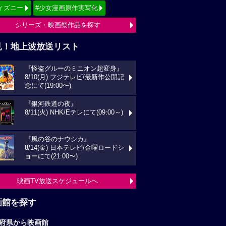
画館を探す
府県から映画館
京
関東
西
東海
海道
東北
信越
北陸
国
四国
州
沖縄
全国の映画館へ
すすめ映画ジャンル
クション
アニメーション