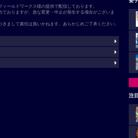
基本情報
た
注
くわ木里夢
清野菜名
寛一郎
柊木陽太
角田晃広
野呂佳代
子
田中泯
灼
）
akanohitsuji/