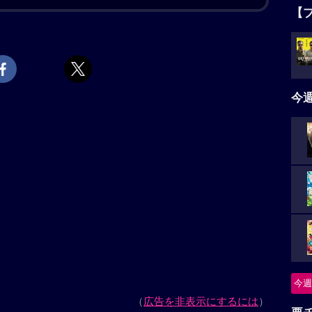
”と駆け寄り、喜びを隠さない音々と、硬い表情のま
【
ね”と問いかけられた健介は、“おじさんでええよ”と答
。静かに広がっていく波紋。ほどなく、予期せぬ事態
タ
の死への想いが露わになっていく。夫婦とは？ 家族と
5名
そんななか、ヒューマノイド翔は密かにヒューマノイド
今
上映スケジュール一覧
ニ
つ
ぶりのオリジナル脚本で贈るヒューマンドラマ。近未
に瓜二つのヒューマノイドを迎えたことから巻き起こ
怪
めなおす。出演は「海街diary」以来、11年ぶりの是
初参加の大悟（千鳥）。ヒューマノイドの翔を、200
今週
れた桒木里夢（くわきりむ）が演じる。「箱の中の
要
の王子さま』に由来する。2026年・第79回カンヌ国