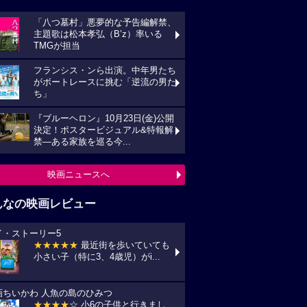
んなの映画レビュー
イ・ストーリー5
★★★★★
最近街を歩いていても
い子（特に3、4歳児）がi...
画ちいかわ 人魚の島のひみつ
★★★★
☆ 小6の子供と行きまし
 セイレーンがめっちゃ怖か...
プリコン・1
★★★★
☆ ずいぶん前に見た感じ
しますが、面白かったです。作...
の花が咲く丘で、君とまた出会えたら。
★★★★★
NHKラジオ深夜便明日
言葉,夏の特集は戦争と平...
ールド・オーク
★★★★★
素直にいい作品だった
います。 それにしても、永...
映画レビュー