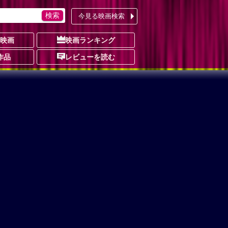
今見る映画検索
の映画
映画ランキング
作品
レビューを読む