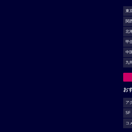
SF
コ
（
広告を非表示にするには
）
S