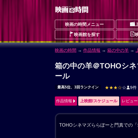
映画の時間メニュー
映画館を探す
映画の時間
→
作品情報
→ 箱の中の羊
箱の中の羊 作品情報
はこのなかのひつじ
最高5位、3回ランクイン
ドラマ
SF
ヒ
作品情報
上映館/スケジュール
レビュー
建築家の甲本音々（綾瀬はるか）と工
の翔（桒木里夢）を亡くして2年。二