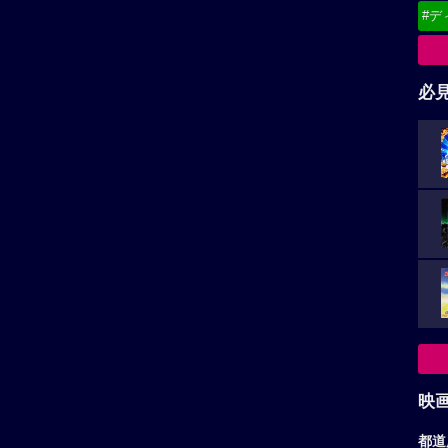
映
都道
★★★★
☆
9
★★★★
☆
5
東
綾瀬はるか作品へ
大悟作品へ
関
北
甲
中
九
お
ア