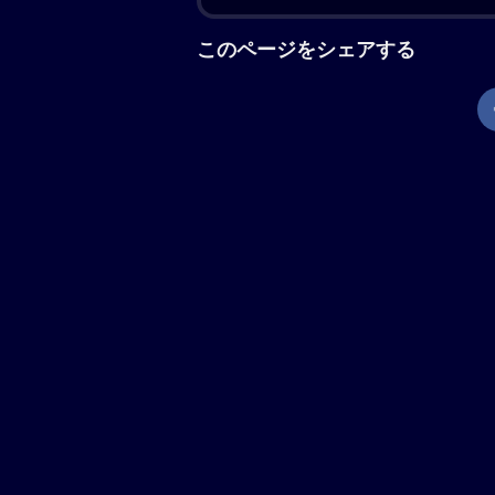
にする。彼が到着した日、“おかえり
ま、戸惑いを隠せない健介。“パパだよ
える。少しずつ動き始める家族の時間
が起こり、夫婦がそれぞれに抱く息子
は？ 彼らは大きな決断に迫られる。
の仲間たちと繋がり始める。
現在地から上映劇場を調べる
「箱の中の羊」の解説
是枝裕和が「万引き家族」以来、8年
来、幼い息子を亡くした夫婦が、息子
る出来事を通して、家族とは何かを見つ
枝作品出演となる綾瀬はるか、是枝組
名以上のオーディションから抜てきさ
羊」とはサン=テグジュペリの小説『星
際映画祭コンペティション部門出品。