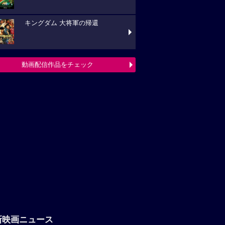
新映画ニュース
「八つ墓村」悪夢的な予告編解禁、
題歌は松本孝弘（B’z）率いるTMGが担当
フランシス・ンら出演。中年男たち
ボートレースに挑む「逆流の男たち」
『ブルーヘロン』10月23日(金)公開
定！ポスタービジュアル&特報解禁―ある家
巡る今...
映画ニュースへ