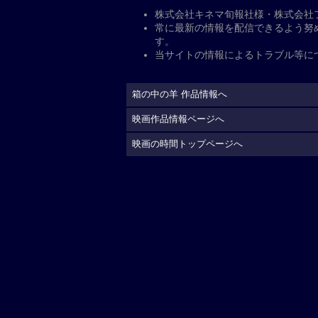
公
開日・キャスト、その他
公開日
2026年5月29日
監督
：
是枝裕和
脚本
：
是枝裕和
キャスト
出演
：
綾瀬はるか
大悟
星野真里
中島歩
余貴美
配給
ギャガ（配給協力:東宝
制作国
日本（2026）
上映時間
125分
公式サイト
https://gaga.ne.jp/hakonon
(C)2026「箱の中の羊」製作委員会