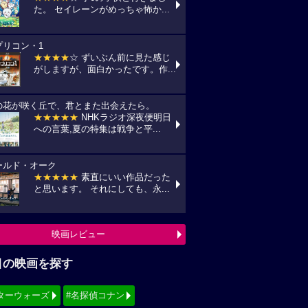
目の映画を探す
ターウォーズ
#名探偵コナン
ィズニー
#少女漫画原作実写化
シリーズ・映画祭作品を探す
見！地上波放送リスト
『怪盗グルーのミニオン超変身』
10(月) フジテレビ/最新作公開記念にて
:00〜)
『銀河鉄道の夜』
11(火) NHK/Eテレにて(09:00～)
『風の谷のナウシカ』
14(金) 日本テレビ/金曜ロードショーにて
:00〜)
映画TV放送スケジュールへ