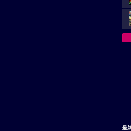
上映スケジュール一覧
ーなど
最
箱の中の羊のロケ地へ
主
が
い。
再生非対応がございます。
決
族を