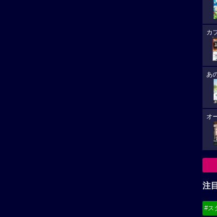
箱の中
映画祭コンペティション部門出品。コ
注
メントなど到着
未来の
#ス
な予告
#デ
必
はるか作品
大悟作品
8/
は、取り扱い注意
任侠野郎
(19
作員だった過去を持...
かつて関東一円に名を轟か...
8/
8/
(21