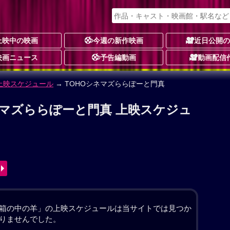
上映中の映画
今週の新作映画
近日公開
映画ニュース
予告編動画
動画配信
ューマン
予告編動画あり
★★★☆
☆
9件
動画配信
務店の二代目社長を務める健介（大悟）の夫婦が息子
人は、翔の姿をしたヒューマノイドを迎え入れること