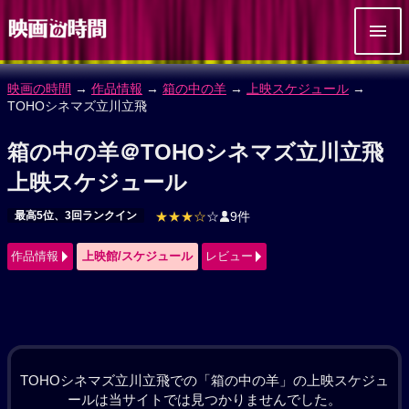
映画の時間
→
作品情報
→ 箱の中の羊
箱の中の羊 作品情報
はこのなかのひつじ
最高5位、3回ランクイン
ドラマ
SF
ヒューマン
予告編動画あり
★★★☆
☆
9件
作品情報
上映館/スケジュール
レビュー
動画配信
建築家の甲本音々（綾瀬はるか）と工務店の二代目社長を務