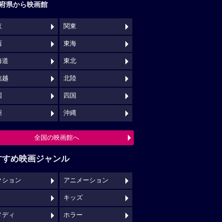
府県から映画館
京
関東
西
東海
海道
東北
信越
北陸
国
四国
州
沖縄
全国の映画館へ
すすめ映画ジャンル
クション
アニメーション
キッズ
メディ
ホラー