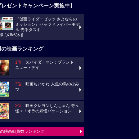
プレゼントキャンペーン実施中】
『仮面ライダーゼッツ さよならの
ミッション』ゼッツドライバーモデ
ル 光るタスキ
様 [〆8/6(木)]
週の映画ランキング
1位
スパイダーマン：ブランド・
ニュー・デイ
2位
映画ちいかわ 人魚の島のひみ
つ
3位
映画クレヨンしんちゃん 奇々
怪々！オラの妖怪バケ～ション
の映画動員数ランキング