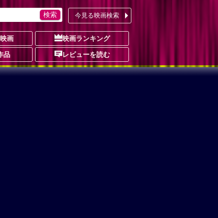
今見る映画検索
の映画
映画ランキング
作品
レビューを読む