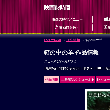
映画の時間メニュー
映画館を探す
映画の時間
→
作品情報
→ 箱の中の羊
箱の中の羊 作品情報
はこのなかのひつじ
最高5位、3回ランクイン
ドラマ
SF
ヒ
作品情報
上映館/スケジュール
レビュー