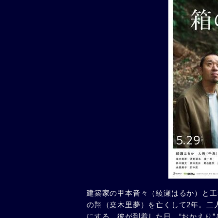
建築家の甲本音々（綾瀬はるか）と工
の翔（桒木里夢）を亡くして2年。二
にする。彼が到着した日、“おかえり