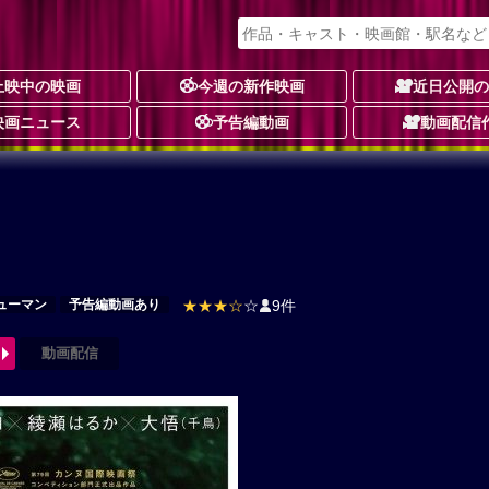
上映中の映画
今週の新作映画
近日公開
映画ニュース
予告編動画
動画配信
ューマン
予告編動画あり
★★★☆
☆
9件
動画配信