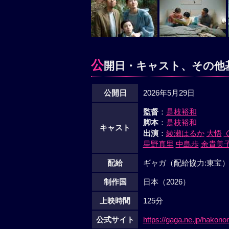
公
開日・キャスト、その他
公開日
2026年5月29日
監督
：
是枝裕和
脚本
：
是枝裕和
キャスト
出演
：
綾瀬はるか
大悟
星野真里
中島歩
余貴美
配給
ギャガ（配給協力:東宝
制作国
日本（2026）
上映時間
125分
公式サイト
https://gaga.ne.jp/hakonon