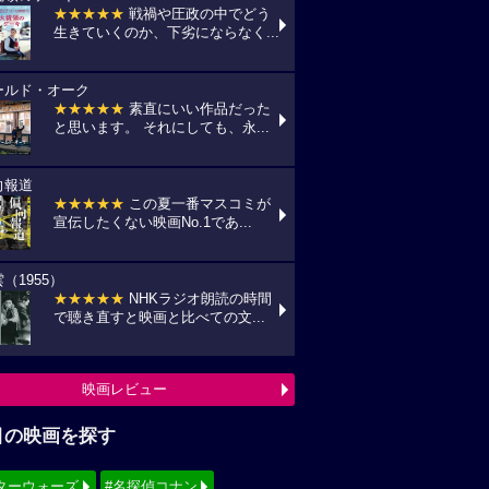
★★★★★
戦禍や圧政の中でどう
生きていくのか、下劣にならなく...
ールド・オーク
★★★★★
素直にいい作品だった
と思います。 それにしても、永...
向報道
★★★★★
この夏一番マスコミが
宣伝したくない映画No.1であ...
（1955）
★★★★★
NHKラジオ朗読の時間
で聴き直すと映画と比べての文...
映画レビュー
目の映画を探す
ターウォーズ
#名探偵コナン