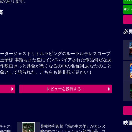
稿があります。
#デ
の投稿
必
千ナビゲータージャストリトルラビングのルーラルテレ
ジュペリ著星の王子様,本篇もまた星にインスパイアさ
ら。また濱口竜介監督新作映画きっと具合が悪くなる
だ何も判らないも同名作品を観た印象として語られた。
レビューを投稿する
最終更新日：2026-07-29 11:47:50
映
華キャス
是枝裕和監督「箱の中の羊」がカンヌ