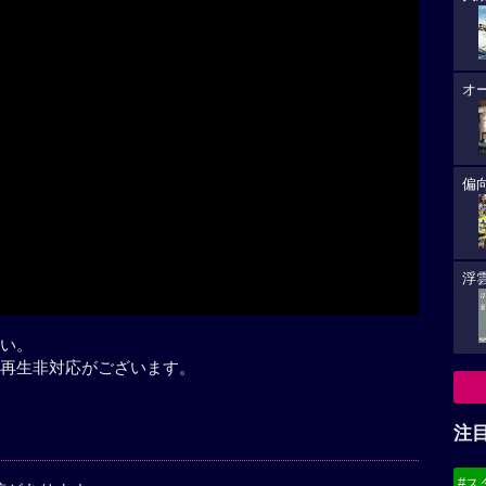
オ
Play
偏
浮雲
い。
再生非対応がございます。
注
#ス