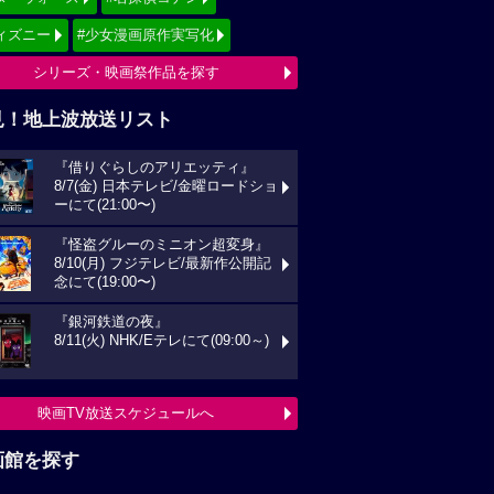
ィズニー
#少女漫画原作実写化
シリーズ・映画祭作品を探す
見！地上波放送リスト
『借りぐらしのアリエッティ』
8/7(金) 日本テレビ/金曜ロードショ
ーにて(21:00〜)
『怪盗グルーのミニオン超変身』
8/10(月) フジテレビ/最新作公開記
念にて(19:00〜)
『銀河鉄道の夜』
8/11(火) NHK/Eテレにて(09:00～)
映画TV放送スケジュールへ
画館を探す