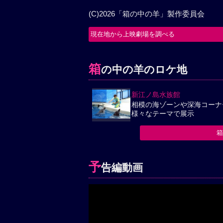
(C)2026「箱の中の羊」製作委員会
現在地から上映劇場を調べる
箱
の中の羊のロケ地
新江ノ島水族館
相模の海ゾーンや深海コーナ
様々なテーマで展示
予
告編動画