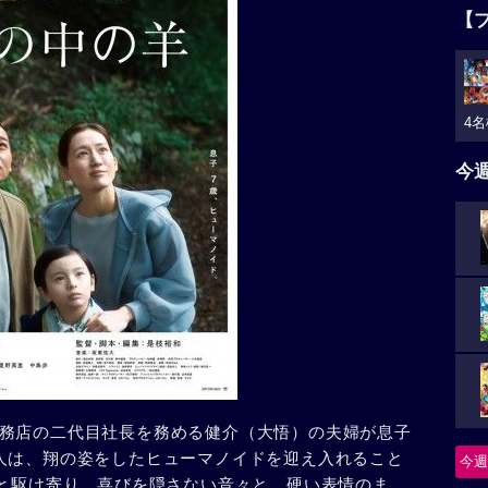
【
4名
今
務店の二代目社長を務める健介（大悟）の夫婦が息子
人は、翔の姿をしたヒューマノイドを迎え入れること
今週
”と駆け寄り、喜びを隠さない音々と、硬い表情のま