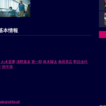
基本情報
くわ木里夢
清野菜名
寛一郎
柊木陽太
角田晃広
野呂佳代
子
田中泯
）
akanohitsuji/