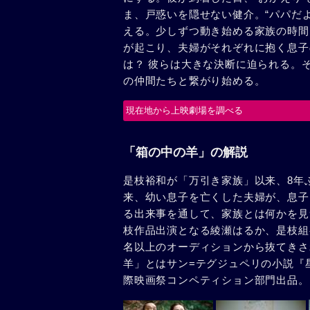
ま、戸惑いを隠せない健介。“パパだよ
える。少しずつ動き始める家族の時間
が起こり、夫婦がそれぞれに抱く息子
は？ 彼らは大きな決断に迫られる。
の仲間たちと繋がり始める。
現在地から上映劇場を調べる
「箱の中の羊」の解説
是枝裕和が「万引き家族」以来、8年
来、幼い息子を亡くした夫婦が、息子
る出来事を通して、家族とは何かを見つ
枝作品出演となる綾瀬はるか、是枝組
名以上のオーディションから抜てきさ
羊」とはサン=テグジュペリの小説『星
際映画祭コンペティション部門出品。