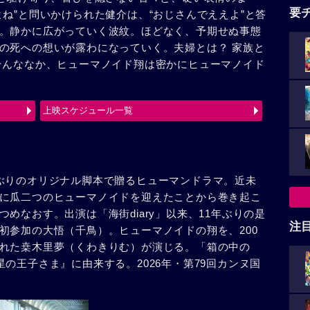
要
ね”と問いかけられた健介は、“おじさんでええよ”と答
。静かに広がっていく波紋。ほどなく、予期せぬ事態
の死への想いが露わになっていく。夫婦とは？ 家族と
そんななか、ヒューマノイド翔は密かにヒューマノイド
上映スケジュール一覧
ぶりのオリジナル脚本で贈るヒューマンドラマ。近未
に瓜二つのヒューマノイドを迎えたことから巻き起こ
めなおす。出演は「海街diary」以来、11年ぶりの是
注
初参加の大悟（千鳥）。ヒューマノイドの翔を、200
れた桒木里夢（くわきりむ）が演じる。「箱の中の
の王子さま』に由来する。2026年・第79回カンヌ国