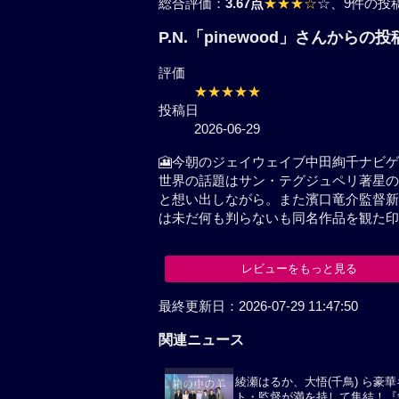
総合評価：
3.67点
★★★☆
☆
、9件の投
P.N.「pinewood」さんから
評価
★★★★★
投稿日
2026-06-29
🎦今朝のジェイウェイブ中田絢
スコープ世界の話題はサン・テグ
れた作品何だなあと想い出しなが
の中の名台詞,あなたのことは未
こちらも是非観て見たい！
レビューをもっと見る
関連ニュース
綾瀬はるか、大悟(千鳥) ら豪