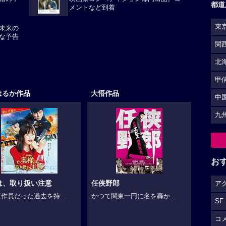
都道
箱の中
映画祭コンペティション部門出品。コ
メントなど到着
東
未来の
な予告
関
北
甲
中
はるか作品
大悟作品
九
お
ア
は、取り扱い注意
任侠野郎
SF
作員だった過去を持...
かつて関東一円に名を轟か...
コ