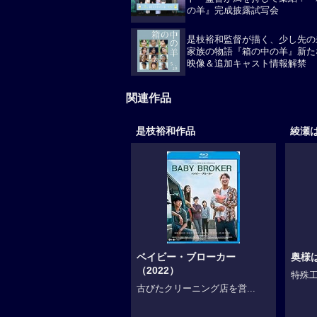
ト・監督が満を持して集結！『
の羊』完成披露試写会
是枝裕和監督が描く、少し先の
家族の物語『箱の中の羊』新た
映像＆追加キャスト情報解禁
関連作品
是枝裕和作品
綾瀬
ベイビー・ブローカー
奥様
（2022）
特殊工
古びたクリーニング店を営...