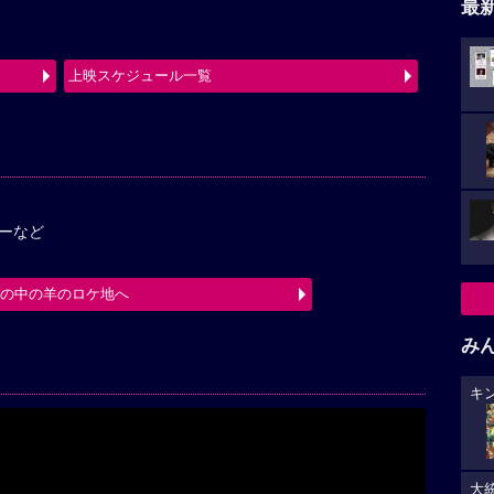
最
上映スケジュール一覧
ーなど
箱の中の羊のロケ地へ
み
キ
大