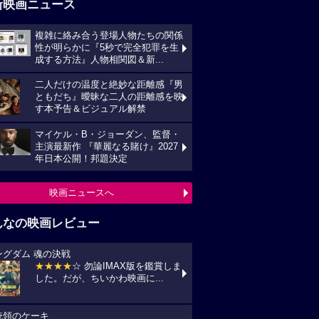
新映画ニュース
複雑に絡み合う登場人物たちの関係
性が明らかに『5秒で完全犯罪を生
成する方法』人物相関図＆新...
二人だけの温度と絶妙な距離感『男
ともだち』曖昧な二人の距離感を映
す本予告＆ビジュアル解禁
マイケル・B・ジョーダン、監督・
主演最新作 『華麗なる賭け』2027
年日本公開！邦題決定
映画ニュースへ
んなの映画レビュー
ングダム 魂の決戦
★★★★
☆ 勿論IMAX版を鑑賞しま
した。だが、ちいかわ映画に...
統領のケーキ