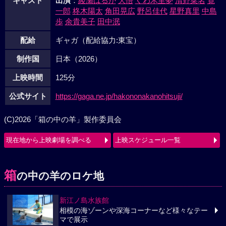
キャスト
出演
：
綾瀬はるか
大悟
くわ木里夢
清野菜名
寛
一郎
柊木陽太
角田晃広
野呂佳代
星野真里
中島
歩
余貴美子
田中泯
配給
ギャガ（配給協力:東宝）
制作国
日本（2026）
上映時間
125分
公式サイト
https://gaga.ne.jp/hakononakanohitsuji/
(C)2026「箱の中の羊」製作委員会
現在地から上映劇場を調べる
上映スケジュール一覧
箱
の中の羊のロケ地
新江ノ島水族館
相模の海ゾーンや深海コーナーなど様々なテー
マで展示