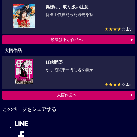
奥様は、取り扱い注意
特殊工作員だった過去を持...
★★★★
☆
9
綾瀬はるか作品へ
大悟作品
任侠野郎
かつて関東一円に名を轟か...
★★★★
☆
5
大悟作品へ
このページをシェアする