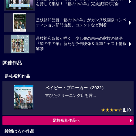
綾瀬はるか、大悟(千鳥) ら豪華キャスト・監督が満
を持して集結！『箱の中の羊』完成披露試写会
是枝裕和監督「箱の中の羊」がカンヌ映画祭コンペ
ティション部門出品。コメントなど到着
是枝裕和監督が描く、少し先の未来の家族の物語
『箱の中の羊』新たな予告映像＆追加キャスト情報
解禁
関連作品
是枝裕和作品
ベイビー・ブローカー（2022）
古びたクリーニング店を営...
★★★★☆
10
是枝裕和作品へ
綾瀬はるか作品