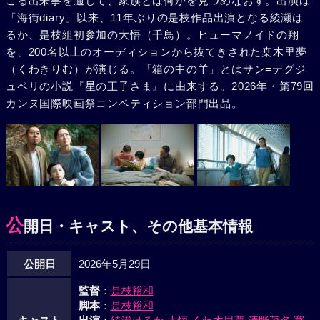
こる出来事を通して、家族とは何かを見つめなおす。出演は
「海街diary」以来、11年ぶりの是枝作品出演となる綾瀬は
るか、是枝組初参加の大悟（千鳥）。ヒューマノイドの翔
を、200名以上のオーディションから抜てきされた桒木里夢
（くわきりむ）が演じる。「箱の中の羊」とはサン=テグジ
ュペリの小説『星の王子さま』に由来する。2026年・第79回
カンヌ国際映画祭コンペティション部門出品。
公
開日・キャスト、その他基本情報
公開日
2026年5月29日
監督
：
是枝裕和
脚本
：
是枝裕和