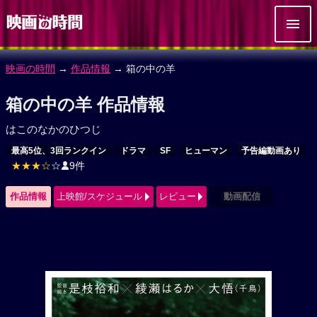
映画の時間
→
作品情報
→ 箱の中の羊
箱の中の羊 作品情報
はこのなかのひつじ
最高5位、3回ランクイン
ドラマ
SF
ヒューマン
予告編動画あり
★★★☆
☆
9件
作品情報
上映館/スケジュール
レビュー
動画配信