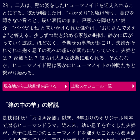
2年。二人は、翔の姿をしたヒューマノイドを迎え入れるこ
とにする。彼が到着した日、“おかえり”と駆け寄り、喜びを
隠さない音々と、硬い表情のまま、戸惑いを隠せない健
介。“パパだよね”と問いかけられた健介は、“おじさんでええ
よ”と答える。少しずつ動き始める家族の時間。静かに広が
っていく波紋。ほどなく、予期せぬ事態が起こり、夫婦がそ
れぞれに抱く息子の死への想いが露わになっていく。夫婦と
は？ 家族とは？ 彼らは大きな決断に迫られる。そんなな
か、ヒューマノイド翔は密かにヒューマノイドの仲間たちと
繋がり始める。
現在地から上映劇場を調べる
上映スケジュール一覧
「箱の中の羊」の解説
是枝裕和が「万引き家族」以来、8年ぶりのオリジナル脚本
で贈るヒューマンドラマ。近未来、幼い息子を亡くした夫婦
が、息子に瓜二つのヒューマノイドを迎えたことから巻き起