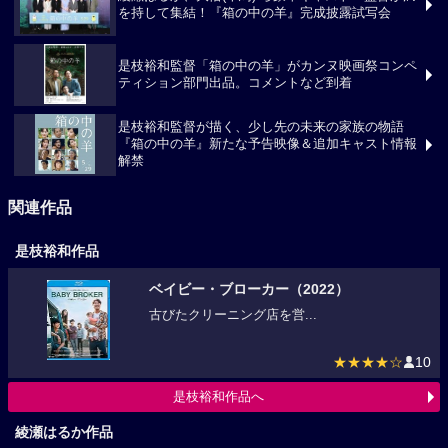
綾瀬はるか、大悟(千鳥) ら豪華キャスト・監督が満
を持して集結！『箱の中の羊』完成披露試写会
是枝裕和監督「箱の中の羊」がカンヌ映画祭コンペ
ティション部門出品。コメントなど到着
是枝裕和監督が描く、少し先の未来の家族の物語
『箱の中の羊』新たな予告映像＆追加キャスト情報
解禁
関連作品
是枝裕和作品
ベイビー・ブローカー（2022）
古びたクリーニング店を営...
★★★★☆
10
是枝裕和作品へ
綾瀬はるか作品