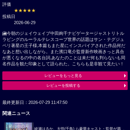
評価
★★★★★
投稿日
2026-06-29
🎦今朝のジェイウェイブ中田絢千ナビゲータージャス
トリトルラビングのルーラルテレスコープ世界の話題
はサン・テグジュペリ著星の王子様,本篇もまた星にイ
ンスパイアされた作品何だなあと想い出しながら。ま
た濱口竜介監督新作映画きっと具合が悪くなるの中の
名台詞,あなたのことは未だ何も判らないも同名作品を
観た印象として語られた。こちらも是非観て見たい！
レビューをもっと見る
レビューを投稿する
最終更新日：2026-07-29 11:47:50
関連ニュース