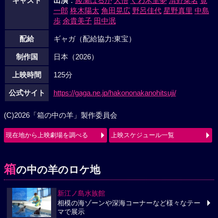
キャスト
出演
：
綾瀬はるか
大悟
くわ木里夢
清野菜名
寛
一郎
柊木陽太
角田晃広
野呂佳代
星野真里
中島
歩
余貴美子
田中泯
配給
ギャガ（配給協力:東宝）
制作国
日本（2026）
上映時間
125分
公式サイト
https://gaga.ne.jp/hakononakanohitsuji/
(C)2026「箱の中の羊」製作委員会
現在地から上映劇場を調べる
上映スケジュール一覧
箱
の中の羊のロケ地
新江ノ島水族館
相模の海ゾーンや深海コーナーなど様々なテー
マで展示