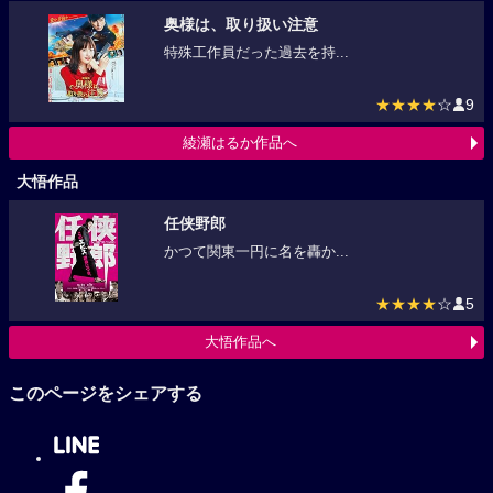
奥様は、取り扱い注意
特殊工作員だった過去を持...
★★★★
☆
9
綾瀬はるか作品へ
大悟作品
任侠野郎
かつて関東一円に名を轟か...
★★★★
☆
5
大悟作品へ
このページをシェアする