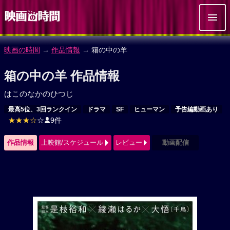
映画の時間
→
作品情報
→ 箱の中の羊
箱の中の羊 作品情報
はこのなかのひつじ
最高5位、3回ランクイン
ドラマ
SF
ヒューマン
予告編動画あり
★★★☆
☆
9件
作品情報
上映館/スケジュール
レビュー
動画配信