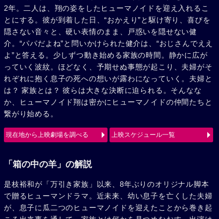
2年。二人は、翔の姿をしたヒューマノイドを迎え入れるこ
とにする。彼が到着した日、“おかえり”と駆け寄り、喜びを
隠さない音々と、硬い表情のまま、戸惑いを隠せない健
介。“パパだよね”と問いかけられた健介は、“おじさんでええ
よ”と答える。少しずつ動き始める家族の時間。静かに広が
っていく波紋。ほどなく、予期せぬ事態が起こり、夫婦がそ
れぞれに抱く息子の死への想いが露わになっていく。夫婦と
は？ 家族とは？ 彼らは大きな決断に迫られる。そんなな
か、ヒューマノイド翔は密かにヒューマノイドの仲間たちと
繋がり始める。
現在地から上映劇場を調べる
上映スケジュール一覧
「箱の中の羊」の解説
是枝裕和が「万引き家族」以来、8年ぶりのオリジナル脚本
で贈るヒューマンドラマ。近未来、幼い息子を亡くした夫婦
が、息子に瓜二つのヒューマノイドを迎えたことから巻き起