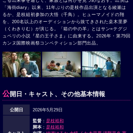
こる出来事を通して、家族とは何かを見つめなおす。出演は
「海街diary」以来、11年ぶりの是枝作品出演となる綾瀬は
るか、是枝組初参加の大悟（千鳥）。ヒューマノイドの翔
を、200名以上のオーディションから抜てきされた桒木里夢
（くわきりむ）が演じる。「箱の中の羊」とはサン=テグジ
ュペリの小説『星の王子さま』に由来する。2026年・第79回
カンヌ国際映画祭コンペティション部門出品。
公
開日・キャスト、その他基本情報
公開日
2026年5月29日
監督
：
是枝裕和
脚本
：
是枝裕和