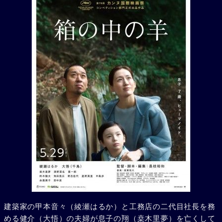
建築家の甲本音々（綾瀬はるか）と工務店の二代目社長を務
める健介（大悟）の夫婦が息子の翔（桒木里夢）を亡くして