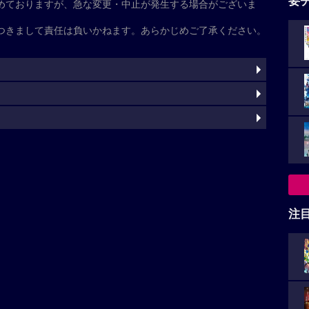
基本情報
た
注
くわ木里夢
清野菜名
寛一郎
柊木陽太
角田晃広
野呂佳代
子
田中泯
灼
）
akanohitsuji/