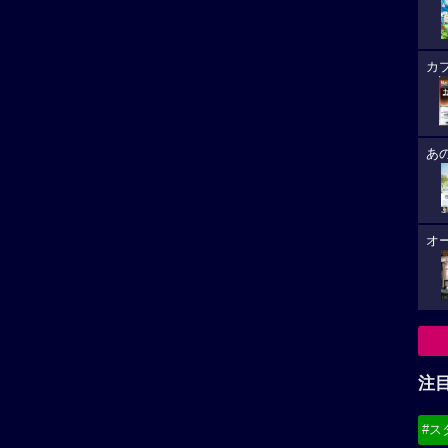
注
#ス
#デ
ゲータージャストリトルラビングのルーラルテレスコープ
王子様,本篇もまた星にインスパイアされた作品何だなあ
作映画きっと具合が悪くなるの中の名台詞,あなたのこと
必
象として語られた。こちらも是非観て見たい！
8/
レビューを投稿する
(19
8/
8/
華キャス
是枝裕和監督「箱の中の羊」がカンヌ
(21
箱の中
映画祭コンペティション部門出品。コ
メントなど到着