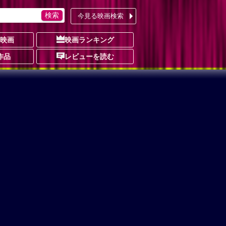
今見る映画検索
の映画
映画ランキング
作品
レビューを読む