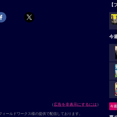
”と駆け寄り、喜びを隠さない音々と、硬い表情のま
【
ね”と問いかけられた健介は、“おじさんでええよ”と答
。静かに広がっていく波紋。ほどなく、予期せぬ事態
タ
の死への想いが露わになっていく。夫婦とは？ 家族と
5名
そんななか、ヒューマノイド翔は密かにヒューマノイド
今
上映スケジュール一覧
ニ
つ
ぶりのオリジナル脚本で贈るヒューマンドラマ。近未
に瓜二つのヒューマノイドを迎えたことから巻き起こ
怪
めなおす。出演は「海街diary」以来、11年ぶりの是
初参加の大悟（千鳥）。ヒューマノイドの翔を、200
今週
れた桒木里夢（くわきりむ）が演じる。「箱の中の
要
の王子さま』に由来する。2026年・第79回カンヌ国