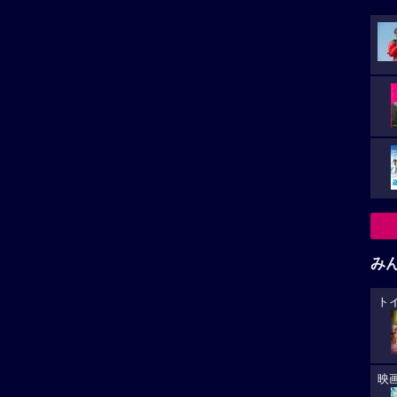
み
ト
小さ
映
た。
カ
が
い。
あ
再生非対応がございます。
への
オ
と思
稿があります。
稿