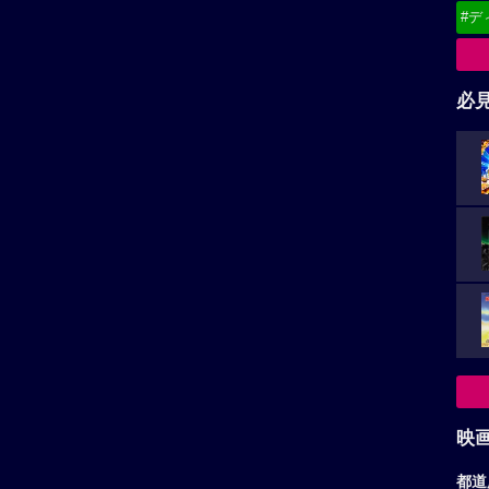
未来の
な予告
映
都道
東
はるか作品
大悟作品
関
北
は、取り扱い注意
任侠野郎
甲
作員だった過去を持...
かつて関東一円に名を轟か...
中
九
お
ア