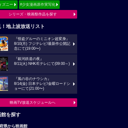
画館を探す
府県から映画館
京
関東
西
東海
海道
東北
信越
北陸
国
四国
州
沖縄
全国の映画館へ
すすめ映画ジャンル
クション
アニメーション