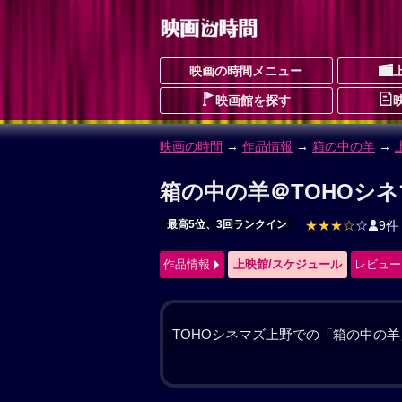
映画の時間メニュー
映画館を探す
映画の時間
→
作品情報
→ 箱の中の羊
箱の中の羊 作品情報
はこのなかのひつじ
最高5位、3回ランクイン
ドラマ
SF
ヒ
作品情報
上映館/スケジュール
レビュー
建築家の甲本音々（綾瀬はるか）と工
の翔（桒木里夢）を亡くして2年。二