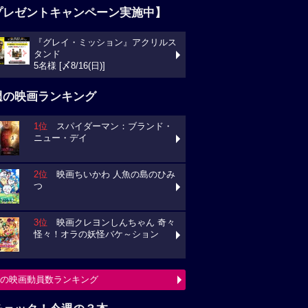
プレゼントキャンペーン実施中】
『グレイ・ミッション』アクリルス
ンド
様 [〆8/16(日)]
週の映画ランキング
1位
スパイダーマン：ブランド・
ュー・デイ
2位
映画ちいかわ 人魚の島のひみ
3位
映画クレヨンしんちゃん 奇々
々！オラの妖怪バケ～ション
の映画動員数ランキング
チェック！今週の３本
ミニオンズ＆モンスターズ