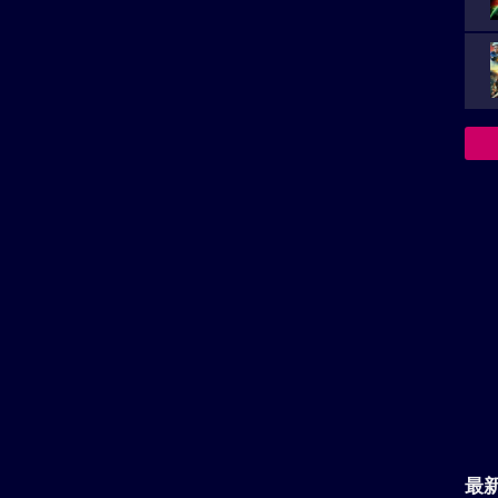
上映スケジュール一覧
ーなど
最
箱の中の羊のロケ地へ
定
ル
主
が