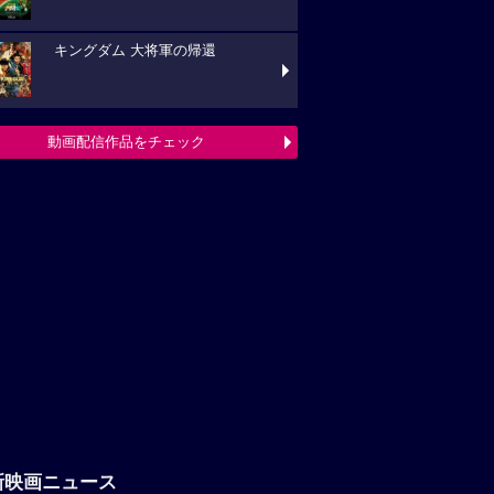
新映画ニュース
『つりこまち』2026年秋公開決
！仲村悠菜が映画初主演で“釣りで五輪金メダ
”を目指す
「八つ墓村」悪夢的な予告編解禁、
題歌は松本孝弘（B’z）率いるTMGが担当
フランシス・ンら出演。中年男たち
ボートレースに挑む「逆流の男たち」
映画ニュースへ