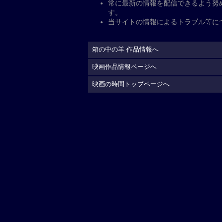
公
開日・キャスト、その他
公開日
2026年5月29日
監督
：
是枝裕和
脚本
：
是枝裕和
キャスト
出演
：
綾瀬はるか
大悟
星野真里
中島歩
余貴美
配給
ギャガ（配給協力:東宝
制作国
日本（2026）
上映時間
125分
公式サイト
https://gaga.ne.jp/hakonon
(C)2026「箱の中の羊」製作委員会