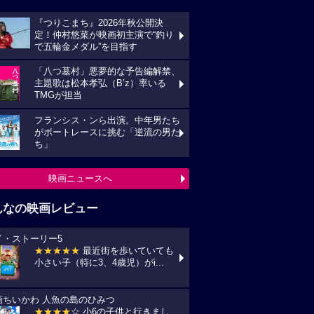
んなの映画レビュー
イ・ストーリー5
★★★★★
最近街を歩いていても
い子（特に3、4歳児）がi...
画ちいかわ 人魚の島のひみつ
★★★★
☆ 小6の子供と行きまし
 セイレーンがめっちゃ怖か...
プリコン・1
★★★★
☆ ずいぶん前に見た感じ
しますが、面白かったです。作...
の花が咲く丘で、君とまた出会えたら。
★★★★★
NHKラジオ深夜便明日
言葉,夏の特集は戦争と平...
ールド・オーク
★★★★★
素直にいい作品だった
います。 それにしても、永...
映画レビュー