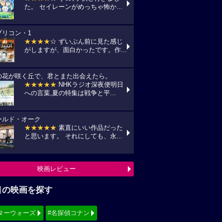
目の映画を探す
ターウォーズ
#名探偵コナン
ィズニー
#少女漫画原作実写化
シリーズ・映画祭作品を探す
見！地上波放送リスト
『怪盗グルーのミニオン超変身』
10(月) フジテレビ/最新作公開記念にて
:00〜)
『銀河鉄道の夜』
11(火) NHK/Eテレにて(09:00～)
『風の谷のナウシカ』
14(金) 日本テレビ/金曜ロードショーにて
:00〜)
映画TV放送スケジュールへ