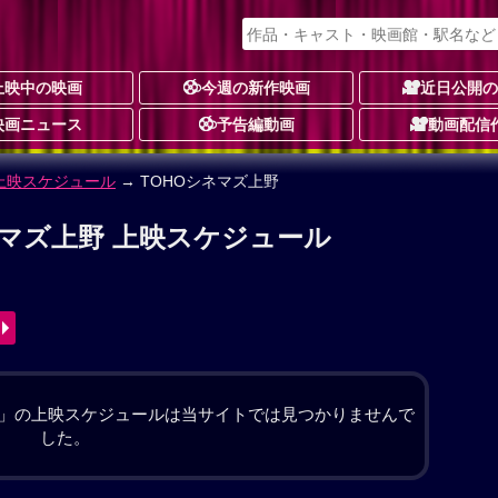
上映中の映画
今週の新作映画
近日公開
映画ニュース
予告編動画
動画配信
ューマン
予告編動画あり
★★★☆
☆
9件
動画配信
務店の二代目社長を務める健介（大悟）の夫婦が息子
人は、翔の姿をしたヒューマノイドを迎え入れること