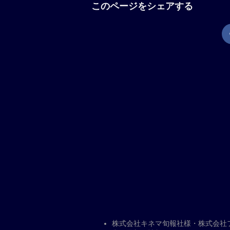
にする。彼が到着した日、“おかえり
ま、戸惑いを隠せない健介。“パパだよ
える。少しずつ動き始める家族の時間
が起こり、夫婦がそれぞれに抱く息子
は？ 彼らは大きな決断に迫られる。
の仲間たちと繋がり始める。
現在地から上映劇場を調べる
「箱の中の羊」の解説
是枝裕和が「万引き家族」以来、8年
来、幼い息子を亡くした夫婦が、息子
る出来事を通して、家族とは何かを見つ
枝作品出演となる綾瀬はるか、是枝組
名以上のオーディションから抜てきさ
羊」とはサン=テグジュペリの小説『星
際映画祭コンペティション部門出品。