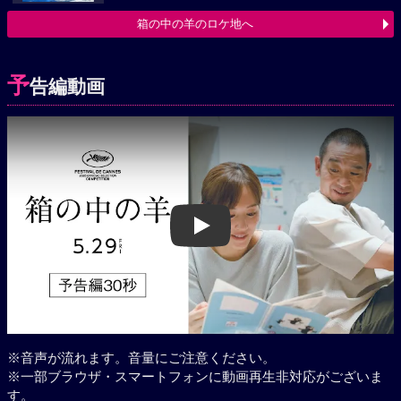
箱の中の羊のロケ地へ
予
告編動画
Play
※音声が流れます。音量にご注意ください。
※一部ブラウザ・スマートフォンに動画再生非対応がございま
す。