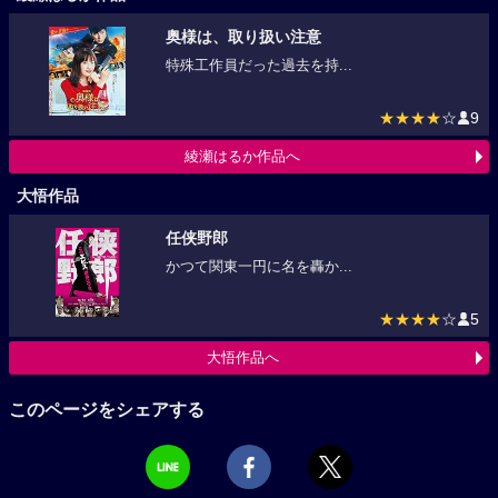
奥様は、取り扱い注意
特殊工作員だった過去を持...
★★★★
☆
9
綾瀬はるか作品へ
大悟作品
任侠野郎
かつて関東一円に名を轟か...
★★★★
☆
5
大悟作品へ
このページをシェアする