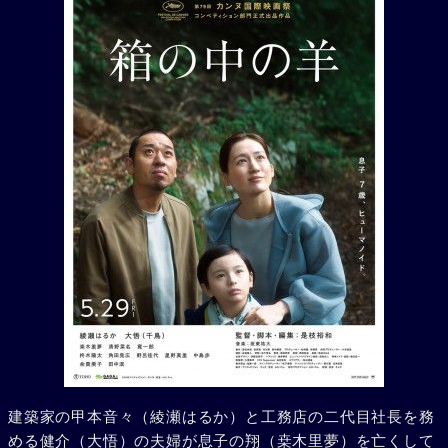
建築家の甲本音々（綾瀬はるか）と工務店の二代目社長を務
める健介（大悟）の夫婦が息子の翔（桒木里夢）を亡くして