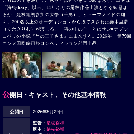
こる出来事を通して、家族とは何かを見つめなおす。出演は
「海街diary」以来、11年ぶりの是枝作品出演となる綾瀬は
るか、是枝組初参加の大悟（千鳥）。ヒューマノイドの翔
を、200名以上のオーディションから抜てきされた桒木里夢
（くわきりむ）が演じる。「箱の中の羊」とはサン=テグジ
ュペリの小説『星の王子さま』に由来する。2026年・第79回
カンヌ国際映画祭コンペティション部門出品。
公
開日・キャスト、その他基本情報
公開日
2026年5月29日
監督
：
是枝裕和
脚本
：
是枝裕和