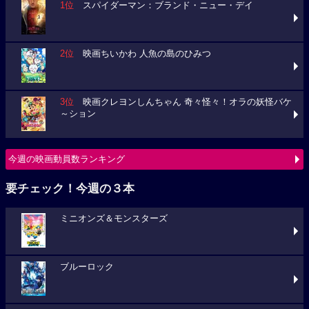
1位
スパイダーマン：ブランド・ニュー・デイ
2位
映画ちいかわ 人魚の島のひみつ
3位
映画クレヨンしんちゃん 奇々怪々！オラの妖怪バケ
～ション
今週の映画動員数ランキング
要チェック！今週の３本
ミニオンズ＆モンスターズ
ブルーロック