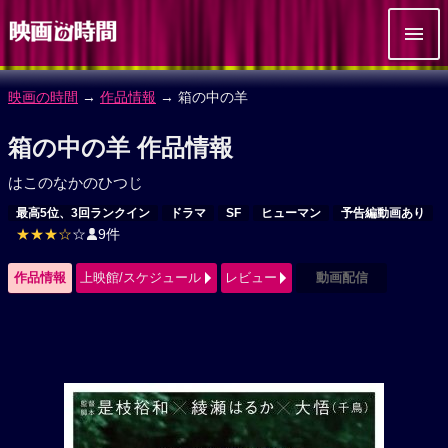
映画の時間
→
作品情報
→ 箱の中の羊
箱の中の羊 作品情報
はこのなかのひつじ
最高5位、3回ランクイン
ドラマ
SF
ヒューマン
予告編動画あり
★★★☆
☆
9件
作品情報
上映館/スケジュール
レビュー
動画配信