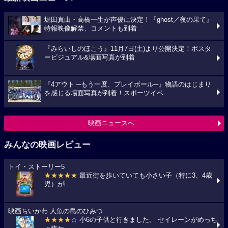
堀田真由・高橋一生が声優に決定！『ghost／夜の果て』
特報映像解禁、コメントも到着
『みらいしのほこう』11月7日(土)より公開決定！ポスタ
ービジュアル&場面写真が到着
『4アウト ─もう一度、プレイボール─』物語のはじまり
を感じる場面写真が到着！スポーツイベ...
映画ニュースへ
みんなの映画レビュー
トイ・ストーリー5
★★★★★
最近街を歩いていても小さい子（特に3、4歳
児）がi...
映画ちいかわ 人魚の島のひみつ
★★★★
☆ 小6の子供と行きました。 セイレーンがめっち