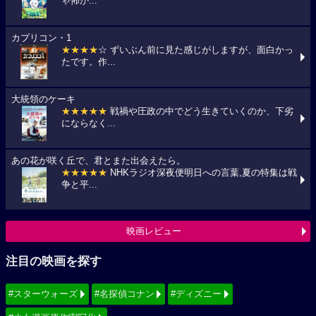
ゃ怖か...
カプリコン・1
★★★★
☆ ずいぶん前に見た感じがしますが、面白かっ
たです。作...
大統領のケーキ
★★★★★
戦禍や圧政の中でどう生きていくのか、下劣
にならなく...
あの花が咲く丘で、君とまた出会えたら。
★★★★★
NHKラジオ深夜便明日への言葉,夏の特集は戦
争と平...
映画レビュー
注目の映画を探す
#スターウォーズ
#名探偵コナン
#ディズニー