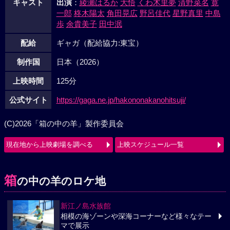
キャスト
出演
：
綾瀬はるか
大悟
くわ木里夢
清野菜名
寛
一郎
柊木陽太
角田晃広
野呂佳代
星野真里
中島
歩
余貴美子
田中泯
配給
ギャガ（配給協力:東宝）
制作国
日本（2026）
上映時間
125分
公式サイト
https://gaga.ne.jp/hakononakanohitsuji/
(C)2026「箱の中の羊」製作委員会
現在地から上映劇場を調べる
上映スケジュール一覧
箱
の中の羊のロケ地
新江ノ島水族館
相模の海ゾーンや深海コーナーなど様々なテー
マで展示