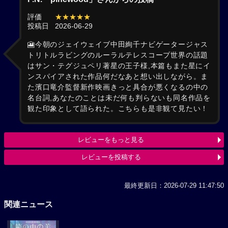
評価
★★★★★
投稿日
2026-06-29
🎦今朝のジェイウェイブ中田絢千ナビゲータージャス
トリトルラビングのルーラルテレスコープ世界の話題
はサン・テグジュペリ著星の王子様,本篇もまた星にイ
ンスパイアされた作品何だなあと想い出しながら。ま
た濱口竜介監督新作映画きっと具合が悪くなるの中の
名台詞,あなたのことは未だ何も判らないも同名作品を
観た印象として語られた。こちらも是非観て見たい！
レビューをもっと見る
レビューを投稿する
最終更新日：2026-07-29 11:47:50
関連ニュース