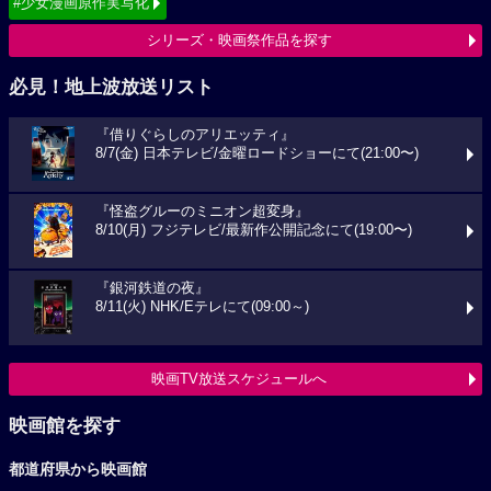
#少女漫画原作実写化
シリーズ・映画祭作品を探す
必見！地上波放送リスト
『借りぐらしのアリエッティ』
8/7(金) 日本テレビ/金曜ロードショーにて(21:00〜)
『怪盗グルーのミニオン超変身』
8/10(月) フジテレビ/最新作公開記念にて(19:00〜)
『銀河鉄道の夜』
8/11(火) NHK/Eテレにて(09:00～)
映画TV放送スケジュールへ
映画館を探す
都道府県から映画館