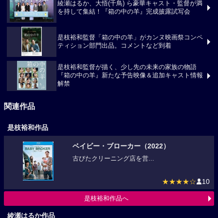
綾瀬はるか、大悟(千鳥) ら豪華キャスト・監督が満
を持して集結！『箱の中の羊』完成披露試写会
是枝裕和監督「箱の中の羊」がカンヌ映画祭コンペ
ティション部門出品。コメントなど到着
是枝裕和監督が描く、少し先の未来の家族の物語
『箱の中の羊』新たな予告映像＆追加キャスト情報
解禁
関連作品
是枝裕和作品
ベイビー・ブローカー（2022）
古びたクリーニング店を営...
★★★★☆
10
是枝裕和作品へ
綾瀬はるか作品