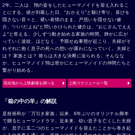
2年。二人は、翔の姿をしたヒューマノイドを迎え入れるこ
とにする。彼が到着した日、“おかえり”と駆け寄り、喜びを
隠さない音々と、硬い表情のまま、戸惑いを隠せない健
介。“パパだよね”と問いかけられた健介は、“おじさんでええ
よ”と答える。少しずつ動き始める家族の時間。静かに広が
っていく波紋。ほどなく、予期せぬ事態が起こり、夫婦がそ
れぞれに抱く息子の死への想いが露わになっていく。夫婦と
は？ 家族とは？ 彼らは大きな決断に迫られる。そんなな
か、ヒューマノイド翔は密かにヒューマノイドの仲間たちと
繋がり始める。
現在地から上映劇場を調べる
上映スケジュール一覧
「箱の中の羊」の解説
是枝裕和が「万引き家族」以来、8年ぶりのオリジナル脚本
で贈るヒューマンドラマ。近未来、幼い息子を亡くした夫婦
が、息子に瓜二つのヒューマノイドを迎えたことから巻き起