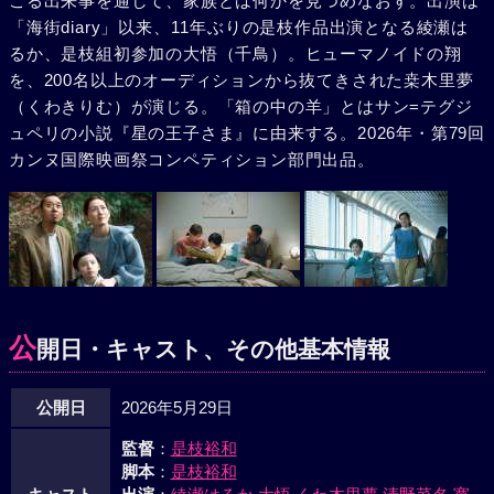
こる出来事を通して、家族とは何かを見つめなおす。出演は
「海街diary」以来、11年ぶりの是枝作品出演となる綾瀬は
るか、是枝組初参加の大悟（千鳥）。ヒューマノイドの翔
を、200名以上のオーディションから抜てきされた桒木里夢
（くわきりむ）が演じる。「箱の中の羊」とはサン=テグジ
ュペリの小説『星の王子さま』に由来する。2026年・第79回
カンヌ国際映画祭コンペティション部門出品。
公
開日・キャスト、その他基本情報
公開日
2026年5月29日
監督
：
是枝裕和
脚本
：
是枝裕和