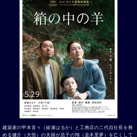
建築家の甲本音々（綾瀬はるか）と工務店の二代目社長を務
める健介（大悟）の夫婦が息子の翔（桒木里夢）を亡くして