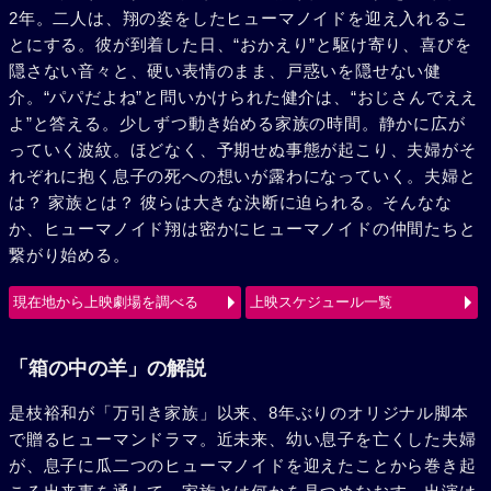
2年。二人は、翔の姿をしたヒューマノイドを迎え入れるこ
とにする。彼が到着した日、“おかえり”と駆け寄り、喜びを
隠さない音々と、硬い表情のまま、戸惑いを隠せない健
介。“パパだよね”と問いかけられた健介は、“おじさんでええ
よ”と答える。少しずつ動き始める家族の時間。静かに広が
っていく波紋。ほどなく、予期せぬ事態が起こり、夫婦がそ
れぞれに抱く息子の死への想いが露わになっていく。夫婦と
は？ 家族とは？ 彼らは大きな決断に迫られる。そんなな
か、ヒューマノイド翔は密かにヒューマノイドの仲間たちと
繋がり始める。
現在地から上映劇場を調べる
上映スケジュール一覧
「箱の中の羊」の解説
是枝裕和が「万引き家族」以来、8年ぶりのオリジナル脚本
で贈るヒューマンドラマ。近未来、幼い息子を亡くした夫婦
が、息子に瓜二つのヒューマノイドを迎えたことから巻き起