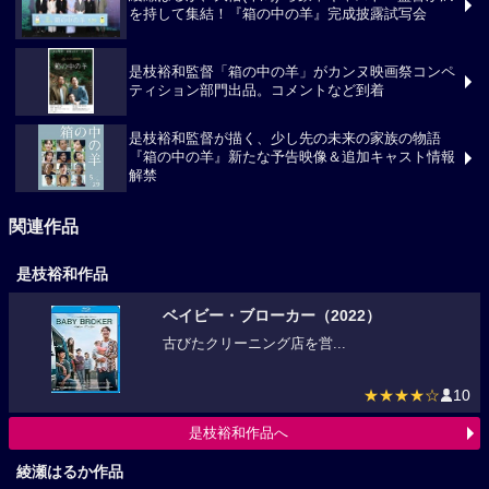
綾瀬はるか、大悟(千鳥) ら豪華キャスト・監督が満
を持して集結！『箱の中の羊』完成披露試写会
是枝裕和監督「箱の中の羊」がカンヌ映画祭コンペ
ティション部門出品。コメントなど到着
是枝裕和監督が描く、少し先の未来の家族の物語
『箱の中の羊』新たな予告映像＆追加キャスト情報
解禁
関連作品
是枝裕和作品
ベイビー・ブローカー（2022）
古びたクリーニング店を営...
★★★★☆
10
是枝裕和作品へ
綾瀬はるか作品