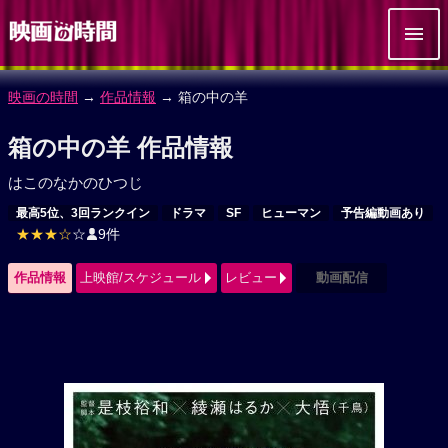
映画の時間
→
作品情報
→ 箱の中の羊
箱の中の羊 作品情報
はこのなかのひつじ
最高5位、3回ランクイン
ドラマ
SF
ヒューマン
予告編動画あり
★★★☆
☆
9件
作品情報
上映館/スケジュール
レビュー
動画配信