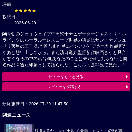
評価
★★★★★
投稿日
2026-06-29
🎦今朝のジェイウェイブ中田絢千ナビゲータージャス
トリトルラビングのルーラルテレスコープ世界の話題
はサン・テグジュペリ著星の王子様,本篇もまた星にイ
ンスパイアされた作品何だなあと想い出しながら。ま
た濱口竜介監督新作映画きっと具合が悪くなるの中の
名台詞,あなたのことは未だ何も判らないも同名作品を
観た印象として語られた。こちらも是非観て見たい！
レビューをもっと見る
レビューを投稿する
最終更新日：2026-07-29 11:47:50
関連ニュース