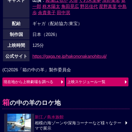
キャスト
出演
：
綾瀬はるか
大悟
くわ木里夢
清野菜名
寛
一郎
柊木陽太
角田晃広
野呂佳代
星野真里
中島
歩
余貴美子
田中泯
配給
ギャガ（配給協力:東宝）
制作国
日本（2026）
上映時間
125分
公式サイト
https://gaga.ne.jp/hakononakanohitsuji/
(C)2026「箱の中の羊」製作委員会
現在地から上映劇場を調べる
上映スケジュール一覧
箱
の中の羊のロケ地
新江ノ島水族館
相模の海ゾーンや深海コーナーなど様々なテー
マで展示