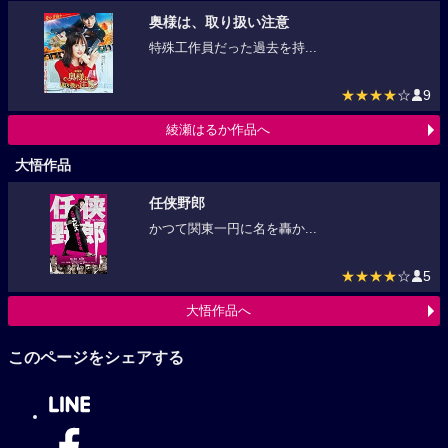
奥様は、取り扱い注意
特殊工作員だった過去を持...
★★★★
☆
9
綾瀬はるか作品へ
大悟作品
任侠野郎
かつて関東一円に名を轟か...
★★★★
☆
5
大悟作品へ
このページをシェアする