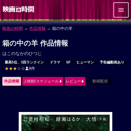
映画の時間
→
作品情報
→ 箱の中の羊
箱の中の羊 作品情報
はこのなかのひつじ
最高5位、3回ランクイン
ドラマ
SF
ヒューマン
予告編動画あり
★★★☆
☆
9件
作品情報
上映館/スケジュール
レビュー
動画配信