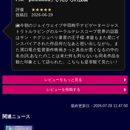
評価
★★★★★
投稿日
2026-06-29
🎦今朝のジェイウェイブ中田絢千ナビゲータージャス
トリトルラビングのルーラルテレスコープ世界の話題
はサン・テグジュペリ著星の王子様,本篇もまた星にイ
ンスパイアされた作品何だなあと想い出しながら。ま
た濱口竜介監督新作映画きっと具合が悪くなるの中の
名台詞,あなたのことは未だ何も判らないも同名作品を
観た印象として語られた。こちらも是非観て見たい！
レビューをもっと見る
レビューを投稿する
最終更新日：2026-07-29 11:47:50
関連ニュース