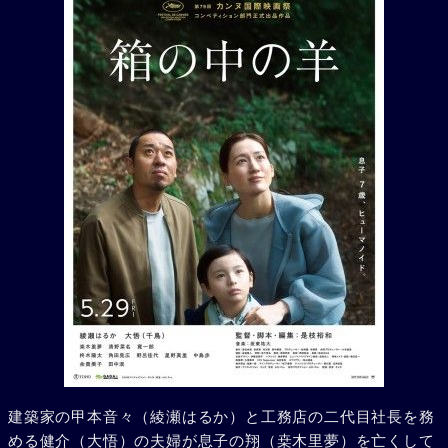
建築家の甲本音々（綾瀬はるか）と工務店の二代目社長を務
める健介（大悟）の夫婦が息子の翔（桒木里夢）を亡くして