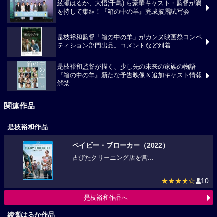
綾瀬はるか、大悟(千鳥) ら豪華キャスト・監督が満
を持して集結！『箱の中の羊』完成披露試写会
是枝裕和監督「箱の中の羊」がカンヌ映画祭コンペ
ティション部門出品。コメントなど到着
是枝裕和監督が描く、少し先の未来の家族の物語
『箱の中の羊』新たな予告映像＆追加キャスト情報
解禁
関連作品
是枝裕和作品
ベイビー・ブローカー（2022）
古びたクリーニング店を営...
★★★★☆
10
是枝裕和作品へ
綾瀬はるか作品