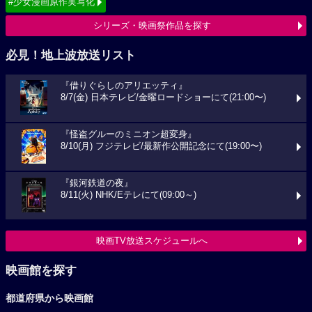
#少女漫画原作実写化
シリーズ・映画祭作品を探す
必見！地上波放送リスト
『借りぐらしのアリエッティ』
8/7(金) 日本テレビ/金曜ロードショーにて(21:00〜)
『怪盗グルーのミニオン超変身』
8/10(月) フジテレビ/最新作公開記念にて(19:00〜)
『銀河鉄道の夜』
8/11(火) NHK/Eテレにて(09:00～)
映画TV放送スケジュールへ
映画館を探す
都道府県から映画館