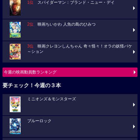
1位
スパイダーマン：ブランド・ニュー・デイ
2位
映画ちいかわ 人魚の島のひみつ
3位
映画クレヨンしんちゃん 奇々怪々！オラの妖怪バケ
～ション
今週の映画動員数ランキング
要チェック！今週の３本
ミニオンズ＆モンスターズ
ブルーロック