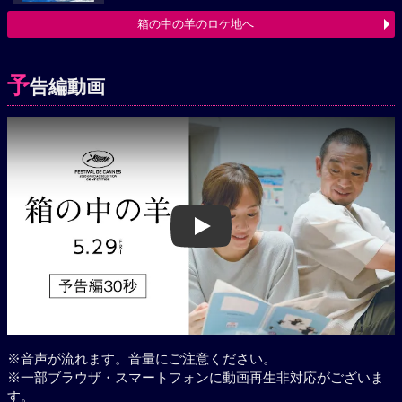
箱の中の羊のロケ地へ
予
告編動画
Play
※音声が流れます。音量にご注意ください。
※一部ブラウザ・スマートフォンに動画再生非対応がございま
す。