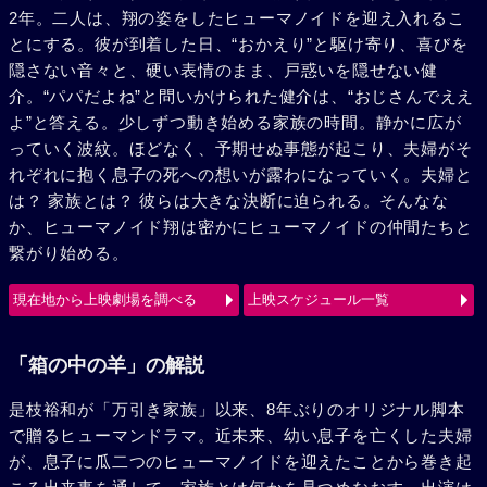
2年。二人は、翔の姿をしたヒューマノイドを迎え入れるこ
とにする。彼が到着した日、“おかえり”と駆け寄り、喜びを
隠さない音々と、硬い表情のまま、戸惑いを隠せない健
介。“パパだよね”と問いかけられた健介は、“おじさんでええ
よ”と答える。少しずつ動き始める家族の時間。静かに広が
っていく波紋。ほどなく、予期せぬ事態が起こり、夫婦がそ
れぞれに抱く息子の死への想いが露わになっていく。夫婦と
は？ 家族とは？ 彼らは大きな決断に迫られる。そんなな
か、ヒューマノイド翔は密かにヒューマノイドの仲間たちと
繋がり始める。
現在地から上映劇場を調べる
上映スケジュール一覧
「箱の中の羊」の解説
是枝裕和が「万引き家族」以来、8年ぶりのオリジナル脚本
で贈るヒューマンドラマ。近未来、幼い息子を亡くした夫婦
が、息子に瓜二つのヒューマノイドを迎えたことから巻き起