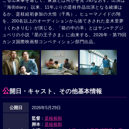
こる出来事を通して、家族とは何かを見つめなおす。出演は
「海街diary」以来、11年ぶりの是枝作品出演となる綾瀬は
るか、是枝組初参加の大悟（千鳥）。ヒューマノイドの翔
を、200名以上のオーディションから抜てきされた桒木里夢
（くわきりむ）が演じる。「箱の中の羊」とはサン=テグジ
ュペリの小説『星の王子さま』に由来する。2026年・第79回
カンヌ国際映画祭コンペティション部門出品。
公
開日・キャスト、その他基本情報
公開日
2026年5月29日
監督
：
是枝裕和
脚本
：
是枝裕和