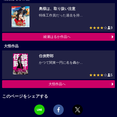
奥様は、取り扱い注意
特殊工作員だった過去を持...
★★★★
☆
9
綾瀬はるか作品へ
大悟作品
任侠野郎
かつて関東一円に名を轟か...
★★★★
☆
5
大悟作品へ
このページをシェアする