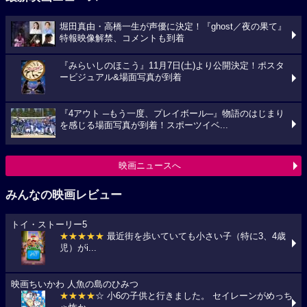
堀田真由・高橋一生が声優に決定！『ghost／夜の果て』
特報映像解禁、コメントも到着
『みらいしのほこう』11月7日(土)より公開決定！ポスタ
ービジュアル&場面写真が到着
『4アウト ─もう一度、プレイボール─』物語のはじまり
を感じる場面写真が到着！スポーツイベ...
映画ニュースへ
みんなの映画レビュー
トイ・ストーリー5
★★★★★
最近街を歩いていても小さい子（特に3、4歳
児）がi...
映画ちいかわ 人魚の島のひみつ
★★★★
☆ 小6の子供と行きました。 セイレーンがめっち