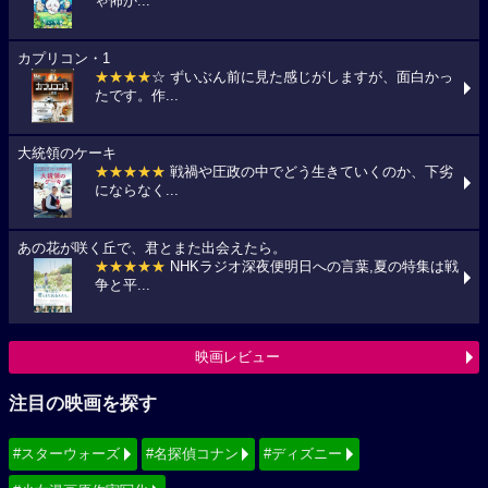
ゃ怖か...
カプリコン・1
★★★★
☆ ずいぶん前に見た感じがしますが、面白かっ
たです。作...
大統領のケーキ
★★★★★
戦禍や圧政の中でどう生きていくのか、下劣
にならなく...
あの花が咲く丘で、君とまた出会えたら。
★★★★★
NHKラジオ深夜便明日への言葉,夏の特集は戦
争と平...
映画レビュー
注目の映画を探す
#スターウォーズ
#名探偵コナン
#ディズニー