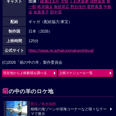
キャスト
出演
：
綾瀬はるか
大悟
くわ木里夢
清野菜名
寛
一郎
柊木陽太
角田晃広
野呂佳代
星野真里
中島
歩
余貴美子
田中泯
配給
ギャガ（配給協力:東宝）
制作国
日本（2026）
上映時間
125分
公式サイト
https://gaga.ne.jp/hakononakanohitsuji/
(C)2026「箱の中の羊」製作委員会
現在地から上映劇場を調べる
上映スケジュール一覧
箱
の中の羊のロケ地
新江ノ島水族館
相模の海ゾーンや深海コーナーなど様々なテー
マで展示