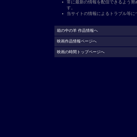
公
開日・キャスト、その他
公開日
2026年5月29日
監督
：
是枝裕和
脚本
：
是枝裕和
キャスト
出演
：
綾瀬はるか
大悟
星野真里
中島歩
余貴美
配給
ギャガ（配給協力:東宝
制作国
日本（2026）
上映時間
125分
公式サイト
https://gaga.ne.jp/hakonon
(C)2026「箱の中の羊」製作委員会