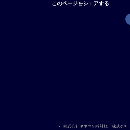
にする。彼が到着した日、“おかえり
ま、戸惑いを隠せない健介。“パパだよ
える。少しずつ動き始める家族の時間
が起こり、夫婦がそれぞれに抱く息子
は？ 彼らは大きな決断に迫られる。
の仲間たちと繋がり始める。
現在地から上映劇場を調べる
「箱の中の羊」の解説
是枝裕和が「万引き家族」以来、8年
来、幼い息子を亡くした夫婦が、息子
る出来事を通して、家族とは何かを見つ
枝作品出演となる綾瀬はるか、是枝組
名以上のオーディションから抜てきさ
羊」とはサン=テグジュペリの小説『星
際映画祭コンペティション部門出品。