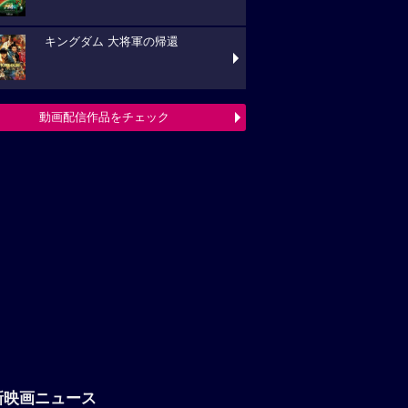
新映画ニュース
「八つ墓村」悪夢的な予告編解禁、
題歌は松本孝弘（B’z）率いるTMGが担当
フランシス・ンら出演。中年男たち
ボートレースに挑む「逆流の男たち」
『ブルーヘロン』10月23日(金)公開
定！ポスタービジュアル&特報解禁―ある家
巡る今...
映画ニュースへ