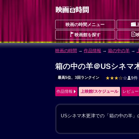
映画の時間メニュー
映画館を探す
映画の時間
→
作品情報
→ 箱の中の羊
箱の中の羊 作品情報
はこのなかのひつじ
最高5位、3回ランクイン
ドラマ
SF
ヒ
作品情報
上映館/スケジュール
レビュー
建築家の甲本音々（綾瀬はるか）と工
の翔（桒木里夢）を亡くして2年。二