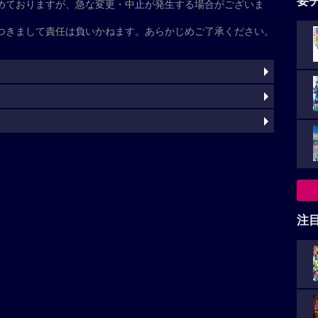
基本情報
た
注
くわ木里夢
清野菜名
寛一郎
柊木陽太
角田晃広
野呂佳代
子
田中泯
灼
）
akanohitsuji/