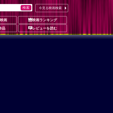
今見る映画検索
の映画
映画ランキング
作品
レビューを読む