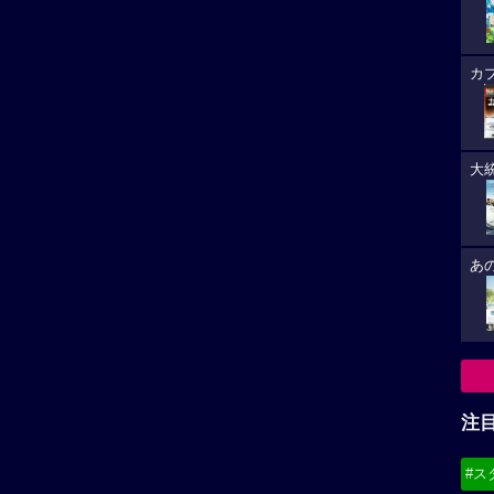
箱の中
映画祭コンペティション部門出品。コ
注
メントなど到着
未来の
#ス
な予告
#デ
必
はるか作品
大悟作品
8/
は、取り扱い注意
任侠野郎
(21
作員だった過去を持...
かつて関東一円に名を轟か...
8/
(19
8/