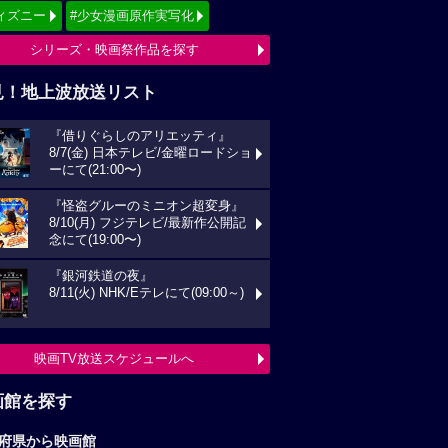
画館を探す
府県から映画館
京
関東
西
東海
海道
東北
信越
北陸
国
四国
州
沖縄
全国の映画館へ
すすめ映画ジャンル
クション
アニメーション