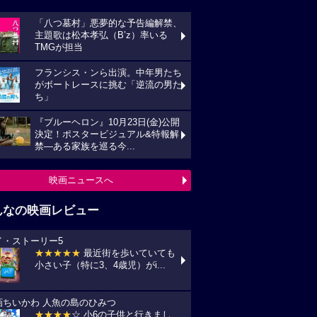
んなの映画レビュー
イ・ストーリー5
★★★★★
最近街を歩いていても
い子（特に3、4歳児）がi...
画ちいかわ 人魚の島のひみつ
★★★★
☆ 小6の子供と行きまし
 セイレーンがめっちゃ怖か...
プリコン・1
★★★★
☆ ずいぶん前に見た感じ
しますが、面白かったです。作...
統領のケーキ
★★★★★
戦禍や圧政の中でどう
きていくのか、下劣にならなく...
の花が咲く丘で、君とまた出会えたら。
★★★★★
NHKラジオ深夜便明日
言葉,夏の特集は戦争と平...
映画レビュー