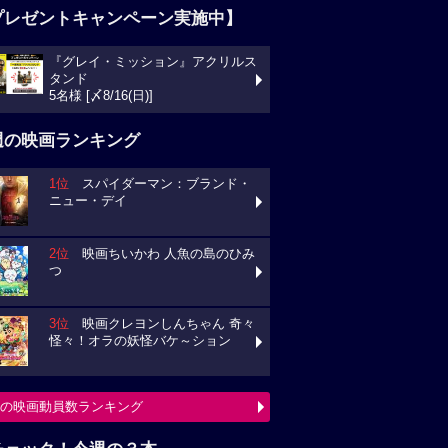
プレゼントキャンペーン実施中】
『グレイ・ミッション』アクリルス
ンド
様 [〆8/16(日)]
週の映画ランキング
1位
スパイダーマン：ブランド・
ュー・デイ
2位
映画ちいかわ 人魚の島のひみ
3位
映画クレヨンしんちゃん 奇々
々！オラの妖怪バケ～ション
の映画動員数ランキング
チェック！今週の３本
ミニオンズ＆モンスターズ