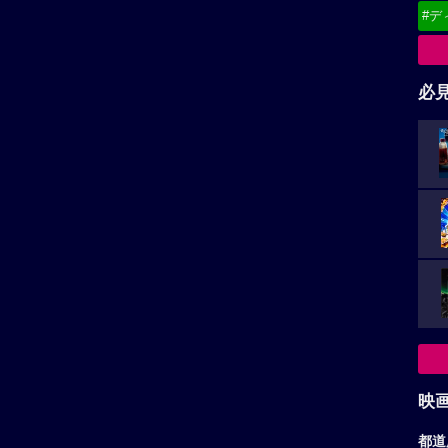
映
都道
★★★★
☆
9
★★★★
☆
5
東
綾瀬はるか作品へ
大悟作品へ
関
北
甲
中
九
お
ア