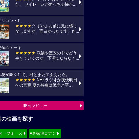
目の映画を探す
ターウォーズ
#名探偵コナン
ィズニー
#少女漫画原作実写化
シリーズ・映画祭作品を探す
見！地上波放送リスト
『借りぐらしのアリエッティ』
7(金) 日本テレビ/金曜ロードショーにて
:00〜)
『怪盗グルーのミニオン超変身』
10(月) フジテレビ/最新作公開記念にて
:00〜)
『銀河鉄道の夜』
11(火) NHK/Eテレにて(09:00～)
映画TV放送スケジュールへ