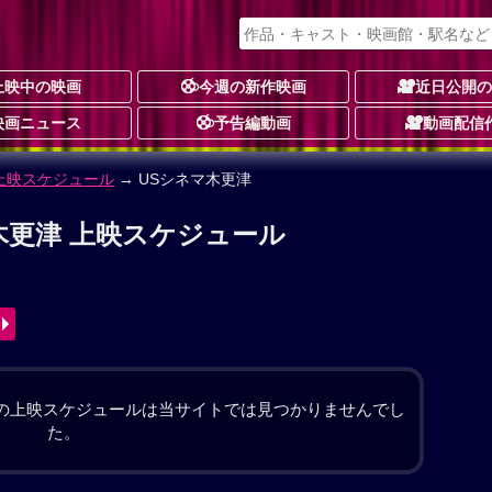
上映中の映画
今週の新作映画
近日公開
映画ニュース
予告編動画
動画配信
ューマン
予告編動画あり
★★★☆
☆
9件
動画配信
務店の二代目社長を務める健介（大悟）の夫婦が息子
人は、翔の姿をしたヒューマノイドを迎え入れること