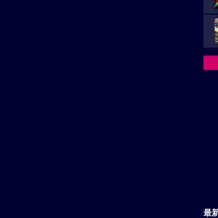
上映スケジュール一覧
ーなど
最
箱の中の羊のロケ地へ
主
が
い。
再生非対応がございます。
決
族を