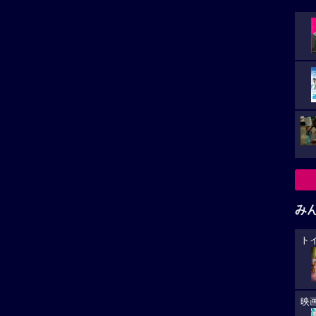
稿があります。
み
稿
ト
小さ
映
た。
ゲータージャストリトルラビングのルーラルテレスコープ
カ
王子様,本篇もまた星にインスパイアされた作品何だなあ
作映画きっと具合が悪くなるの中の名台詞,あなたのこと
が
象として語られた。こちらも是非観て見たい！
大
レビューを投稿する
生
あ
への
華キャス
是枝裕和監督「箱の中の羊」がカンヌ