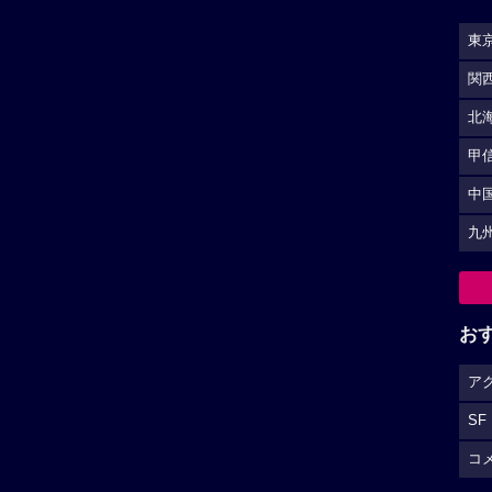
SF
コ
（
広告を非表示にするには
）
S