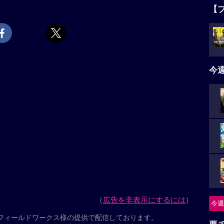
”と駆け寄り、喜びを隠さない音々と、硬い表情のま
【
ね”と問いかけられた健介は、“おじさんでええよ”と答
。静かに広がっていく波紋。ほどなく、予期せぬ事態
タ
の死への想いが露わになっていく。夫婦とは？ 家族と
5名
そんななか、ヒューマノイド翔は密かにヒューマノイド
今
上映スケジュール一覧
ニ
つ
ぶりのオリジナル脚本で贈るヒューマンドラマ。近未
に瓜二つのヒューマノイドを迎えたことから巻き起こ
怪
めなおす。出演は「海街diary」以来、11年ぶりの是
初参加の大悟（千鳥）。ヒューマノイドの翔を、200
今週
れた桒木里夢（くわきりむ）が演じる。「箱の中の
要
の王子さま』に由来する。2026年・第79回カンヌ国