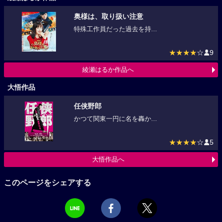
奥様は、取り扱い注意
特殊工作員だった過去を持...
★★★★
☆
9
綾瀬はるか作品へ
大悟作品
任侠野郎
かつて関東一円に名を轟か...
★★★★
☆
5
大悟作品へ
このページをシェアする