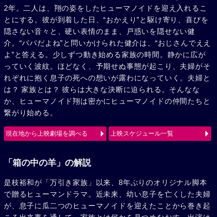
2年。二人は、翔の姿をしたヒューマノイドを迎え入れるこ
とにする。彼が到着した日、“おかえり”と駆け寄り、喜びを
隠さない音々と、硬い表情のまま、戸惑いを隠せない健
介。“パパだよね”と問いかけられた健介は、“おじさんでええ
よ”と答える。少しずつ動き始める家族の時間。静かに広が
っていく波紋。ほどなく、予期せぬ事態が起こり、夫婦がそ
れぞれに抱く息子の死への想いが露わになっていく。夫婦と
は？ 家族とは？ 彼らは大きな決断に迫られる。そんなな
か、ヒューマノイド翔は密かにヒューマノイドの仲間たちと
繋がり始める。
現在地から上映劇場を調べる
上映スケジュール一覧
「箱の中の羊」の解説
是枝裕和が「万引き家族」以来、8年ぶりのオリジナル脚本
で贈るヒューマンドラマ。近未来、幼い息子を亡くした夫婦
が、息子に瓜二つのヒューマノイドを迎えたことから巻き起