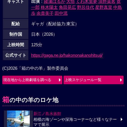
キャスト
出演
：
綾瀬はるか
大悟
くわ木里夢
清野菜名
寛
一郎
柊木陽太
角田晃広
野呂佳代
星野真里
中島
歩
余貴美子
田中泯
配給
ギャガ（配給協力:東宝）
制作国
日本（2026）
上映時間
125分
公式サイト
https://gaga.ne.jp/hakononakanohitsuji/
(C)2026「箱の中の羊」製作委員会
現在地から上映劇場を調べる
上映スケジュール一覧
箱
の中の羊のロケ地
新江ノ島水族館
相模の海ゾーンや深海コーナーなど様々なテー
マで展示