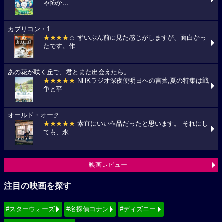
ゃ怖か...
カプリコン・1
★★★★
☆ ずいぶん前に見た感じがしますが、面白かっ
たです。作...
あの花が咲く丘で、君とまた出会えたら。
★★★★★
NHKラジオ深夜便明日への言葉,夏の特集は戦
争と平...
オールド・オーク
★★★★★
素直にいい作品だったと思います。 それにし
ても、永...
映画レビュー
注目の映画を探す
#スターウォーズ
#名探偵コナン
#ディズニー