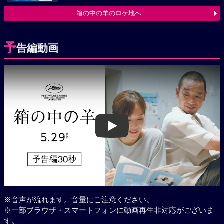
箱の中の羊のロケ地へ
予
告編動画
Play
※音声が流れます。音量にご注意ください。
※一部ブラウザ・スマートフォンに動画再生非対応がございま
す。