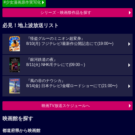
#少女漫画原作実写化
シリーズ・映画祭作品を探す
必見！地上波放送リスト
『怪盗グルーのミニオン超変身』
8/10(月) フジテレビ/最新作公開記念にて(19:00〜)
『銀河鉄道の夜』
8/11(火) NHK/Eテレにて(09:00～)
『風の谷のナウシカ』
8/14(金) 日本テレビ/金曜ロードショーにて(21:00〜)
映画TV放送スケジュールへ
映画館を探す
都道府県から映画館