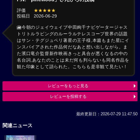
評価
★★★★★
投稿日
2026-06-29
🎦今朝のジェイウェイブ中田絢千ナビゲータージャス
トリトルラビングのルーラルテレスコープ世界の話題
はサン・テグジュペリ著星の王子様,本篇もまた星にイ
ンスパイアされた作品何だなあと想い出しながら。ま
た濱口竜介監督新作映画きっと具合が悪くなるの中の
名台詞,あなたのことは未だ何も判らないも同名作品を
観た印象として語られた。こちらも是非観て見たい！
レビューをもっと見る
レビューを投稿する
最終更新日：2026-07-29 11:47:50
関連ニュース