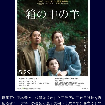
建築家の甲本音々（綾瀬はるか）と工務店の二代目社長を務
める健介（大悟）の夫婦が息子の翔（桒木里夢）を亡くして