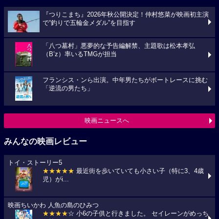
『つりこまち』2026年秋公開決定！仲村悠菜が映画初主演
で“釣りで五輪金メダル”を目指す
「八つ墓村」悪夢的な予告編解禁、主題歌は松本孝弘
（B’z）率いるTMGが担当
フランシス・ンら出演。中年男たちがボートレースに挑む
「逆流の男たち」
映画ニュースへ
みんなの映画レビュー
トイ・ストーリー5
★★★★★
最近街を歩いていても小さい子（特に3、4歳
児）がi...
映画ちいかわ 人魚の島のひみつ
★★★★
☆ 小6の子供と行きました。 セイレーンがめっち