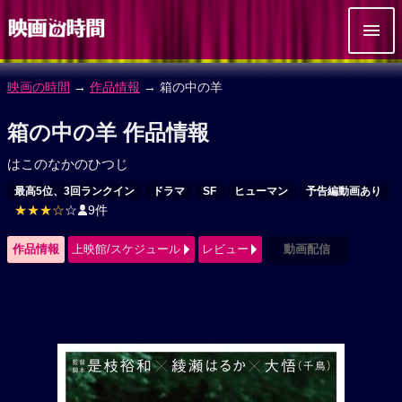
映画の時間
→
作品情報
→ 箱の中の羊
箱の中の羊 作品情報
はこのなかのひつじ
最高5位、3回ランクイン
ドラマ
SF
ヒューマン
予告編動画あり
★★★☆
☆
9件
作品情報
上映館/スケジュール
レビュー
動画配信