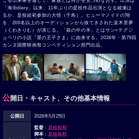
こる出来事を通して、家族とは何かを見つめなおす。出演は
「海街diary」以来、11年ぶりの是枝作品出演となる綾瀬は
るか、是枝組初参加の大悟（千鳥）。ヒューマノイドの翔
を、200名以上のオーディションから抜てきされた桒木里夢
（くわきりむ）が演じる。「箱の中の羊」とはサン=テグジ
ュペリの小説『星の王子さま』に由来する。2026年・第79回
カンヌ国際映画祭コンペティション部門出品。
公
開日・キャスト、その他基本情報
公開日
2026年5月29日
監督
：
是枝裕和
脚本
：
是枝裕和