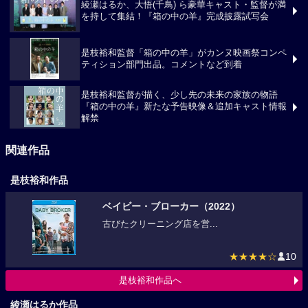
綾瀬はるか、大悟(千鳥) ら豪華キャスト・監督が満
を持して集結！『箱の中の羊』完成披露試写会
是枝裕和監督「箱の中の羊」がカンヌ映画祭コンペ
ティション部門出品。コメントなど到着
是枝裕和監督が描く、少し先の未来の家族の物語
『箱の中の羊』新たな予告映像＆追加キャスト情報
解禁
関連作品
是枝裕和作品
ベイビー・ブローカー（2022）
古びたクリーニング店を営...
★★★★☆
10
是枝裕和作品へ
綾瀬はるか作品