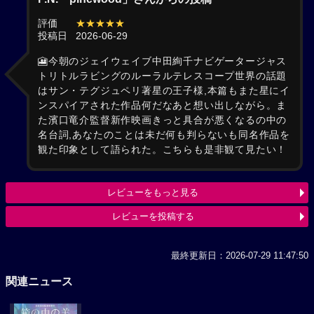
評価
★★★★★
投稿日
2026-06-29
🎦今朝のジェイウェイブ中田絢千ナビゲータージャス
トリトルラビングのルーラルテレスコープ世界の話題
はサン・テグジュペリ著星の王子様,本篇もまた星にイ
ンスパイアされた作品何だなあと想い出しながら。ま
た濱口竜介監督新作映画きっと具合が悪くなるの中の
名台詞,あなたのことは未だ何も判らないも同名作品を
観た印象として語られた。こちらも是非観て見たい！
レビューをもっと見る
レビューを投稿する
最終更新日：2026-07-29 11:47:50
関連ニュース