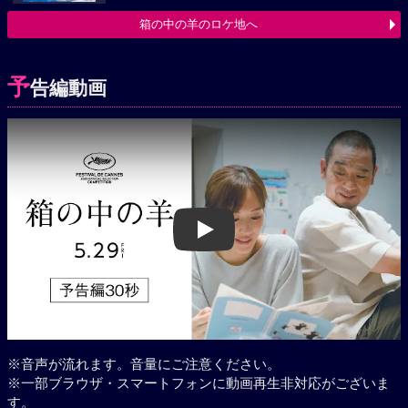
箱の中の羊のロケ地へ
予
告編動画
Play
※音声が流れます。音量にご注意ください。
※一部ブラウザ・スマートフォンに動画再生非対応がございま
す。