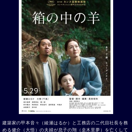
建築家の甲本音々（綾瀬はるか）と工務店の二代目社長を務
める健介（大悟）の夫婦が息子の翔（桒木里夢）を亡くして