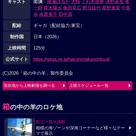
キャスト
出演
：
綾瀬はるか
大悟
くわ木里夢
清野菜名
寛
一郎
柊木陽太
角田晃広
野呂佳代
星野真里
中島
歩
余貴美子
田中泯
配給
ギャガ（配給協力:東宝）
制作国
日本（2026）
上映時間
125分
公式サイト
https://gaga.ne.jp/hakononakanohitsuji/
(C)2026「箱の中の羊」製作委員会
現在地から上映劇場を調べる
上映スケジュール一覧
箱
の中の羊のロケ地
新江ノ島水族館
相模の海ゾーンや深海コーナーなど様々なテー
マで展示