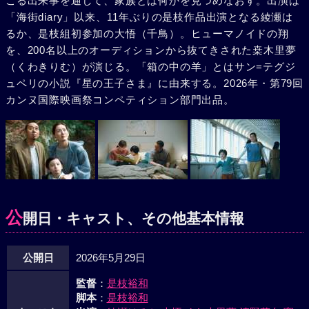
こる出来事を通して、家族とは何かを見つめなおす。出演は
「海街diary」以来、11年ぶりの是枝作品出演となる綾瀬は
るか、是枝組初参加の大悟（千鳥）。ヒューマノイドの翔
を、200名以上のオーディションから抜てきされた桒木里夢
（くわきりむ）が演じる。「箱の中の羊」とはサン=テグジ
ュペリの小説『星の王子さま』に由来する。2026年・第79回
カンヌ国際映画祭コンペティション部門出品。
公
開日・キャスト、その他基本情報
公開日
2026年5月29日
監督
：
是枝裕和
脚本
：
是枝裕和