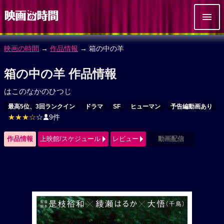
映画の時間
→
作品情報
→ 箱の中の羊
箱の中の羊 作品情報
はこのなかのひつじ
最高5位、3回ランクイン
ドラマ
SF
ヒューマン
予告編動画あり
★★★☆
☆
9件
作品情報
上映館/スケジュール
レビュー
動画配信