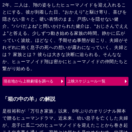
2年。二人は、翔の姿をしたヒューマノイドを迎え入れるこ
とにする。彼が到着した日、“おかえり”と駆け寄り、喜びを
隠さない音々と、硬い表情のまま、戸惑いを隠せない健
介。“パパだよね”と問いかけられた健介は、“おじさんでええ
よ”と答える。少しずつ動き始める家族の時間。静かに広が
っていく波紋。ほどなく、予期せぬ事態が起こり、夫婦がそ
れぞれに抱く息子の死への想いが露わになっていく。夫婦と
は？ 家族とは？ 彼らは大きな決断に迫られる。そんなな
か、ヒューマノイド翔は密かにヒューマノイドの仲間たちと
繋がり始める。
現在地から上映劇場を調べる
上映スケジュール一覧
「箱の中の羊」の解説
是枝裕和が「万引き家族」以来、8年ぶりのオリジナル脚本
で贈るヒューマンドラマ。近未来、幼い息子を亡くした夫婦
が、息子に瓜二つのヒューマノイドを迎えたことから巻き起