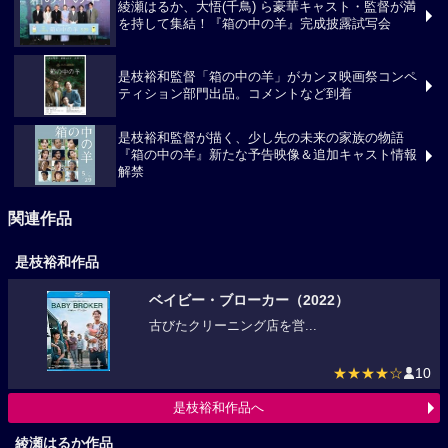
綾瀬はるか、大悟(千鳥) ら豪華キャスト・監督が満
を持して集結！『箱の中の羊』完成披露試写会
是枝裕和監督「箱の中の羊」がカンヌ映画祭コンペ
ティション部門出品。コメントなど到着
是枝裕和監督が描く、少し先の未来の家族の物語
『箱の中の羊』新たな予告映像＆追加キャスト情報
解禁
関連作品
是枝裕和作品
ベイビー・ブローカー（2022）
古びたクリーニング店を営...
★★★★☆
10
是枝裕和作品へ
綾瀬はるか作品