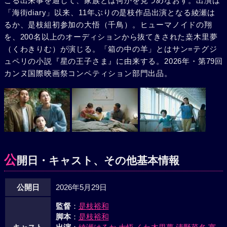
こる出来事を通して、家族とは何かを見つめなおす。出演は
「海街diary」以来、11年ぶりの是枝作品出演となる綾瀬は
るか、是枝組初参加の大悟（千鳥）。ヒューマノイドの翔
を、200名以上のオーディションから抜てきされた桒木里夢
（くわきりむ）が演じる。「箱の中の羊」とはサン=テグジ
ュペリの小説『星の王子さま』に由来する。2026年・第79回
カンヌ国際映画祭コンペティション部門出品。
公
開日・キャスト、その他基本情報
公開日
2026年5月29日
監督
：
是枝裕和
脚本
：
是枝裕和