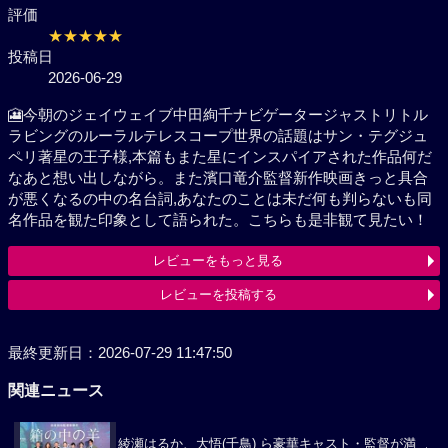
評価
★★★★★
投稿日
2026-06-29
🎦今朝のジェイウェイブ中田絢千ナビゲータージャス
トリトルラビングのルーラルテレスコープ世界の話題
はサン・テグジュペリ著星の王子様,本篇もまた星にイ
ンスパイアされた作品何だなあと想い出しながら。ま
た濱口竜介監督新作映画きっと具合が悪くなるの中の
名台詞,あなたのことは未だ何も判らないも同名作品を
観た印象として語られた。こちらも是非観て見たい！
レビューをもっと見る
レビューを投稿する
最終更新日：2026-07-29 11:47:50
関連ニュース