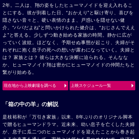
2年。二人は、翔の姿をしたヒューマノイドを迎え入れるこ
とにする。彼が到着した日、“おかえり”と駆け寄り、喜びを
隠さない音々と、硬い表情のまま、戸惑いを隠せない健
介。“パパだよね”と問いかけられた健介は、“おじさんでええ
よ”と答える。少しずつ動き始める家族の時間。静かに広が
っていく波紋。ほどなく、予期せぬ事態が起こり、夫婦がそ
れぞれに抱く息子の死への想いが露わになっていく。夫婦と
は？ 家族とは？ 彼らは大きな決断に迫られる。そんなな
か、ヒューマノイド翔は密かにヒューマノイドの仲間たちと
繋がり始める。
現在地から上映劇場を調べる
上映スケジュール一覧
「箱の中の羊」の解説
是枝裕和が「万引き家族」以来、8年ぶりのオリジナル脚本
で贈るヒューマンドラマ。近未来、幼い息子を亡くした夫婦
が、息子に瓜二つのヒューマノイドを迎えたことから巻き起