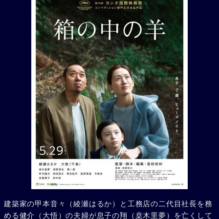
建築家の甲本音々（綾瀬はるか）と工務店の二代目社長を務
める健介（大悟）の夫婦が息子の翔（桒木里夢）を亡くして