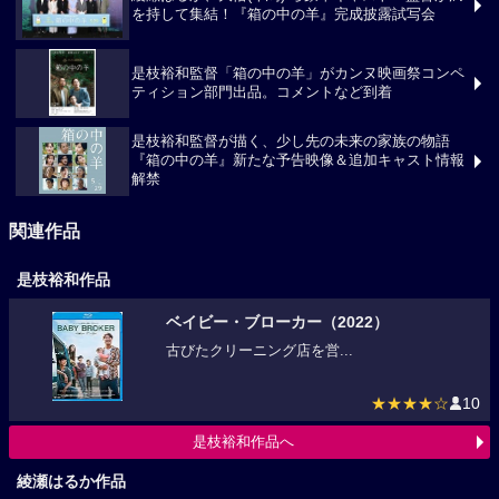
綾瀬はるか、大悟(千鳥) ら豪華キャスト・監督が満
を持して集結！『箱の中の羊』完成披露試写会
是枝裕和監督「箱の中の羊」がカンヌ映画祭コンペ
ティション部門出品。コメントなど到着
是枝裕和監督が描く、少し先の未来の家族の物語
『箱の中の羊』新たな予告映像＆追加キャスト情報
解禁
関連作品
是枝裕和作品
ベイビー・ブローカー（2022）
古びたクリーニング店を営...
★★★★☆
10
是枝裕和作品へ
綾瀬はるか作品