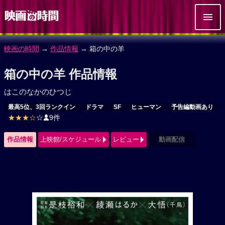
映画の時間
→
作品情報
→ 箱の中の羊
箱の中の羊 作品情報
はこのなかのひつじ
最高5位、3回ランクイン
ドラマ
SF
ヒューマン
予告編動画あり
★★★☆
☆
9件
作品情報
上映館/スケジュール
レビュー
動画配信