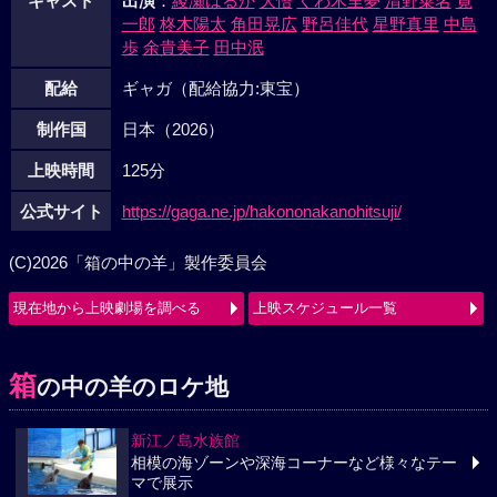
キャスト
出演
：
綾瀬はるか
大悟
くわ木里夢
清野菜名
寛
一郎
柊木陽太
角田晃広
野呂佳代
星野真里
中島
歩
余貴美子
田中泯
配給
ギャガ（配給協力:東宝）
制作国
日本（2026）
上映時間
125分
公式サイト
https://gaga.ne.jp/hakononakanohitsuji/
(C)2026「箱の中の羊」製作委員会
現在地から上映劇場を調べる
上映スケジュール一覧
箱
の中の羊のロケ地
新江ノ島水族館
相模の海ゾーンや深海コーナーなど様々なテー
マで展示