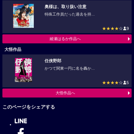
奥様は、取り扱い注意
特殊工作員だった過去を持...
★★★★
☆
9
綾瀬はるか作品へ
大悟作品
任侠野郎
かつて関東一円に名を轟か...
★★★★
☆
5
大悟作品へ
このページをシェアする