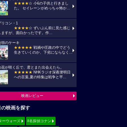
★★★★
☆ 小6の子供と行きまし
た。 セイレーンがめっちゃ怖か...
プリコン・1
★★★★
☆ ずいぶん前に見た感じ
しますが、面白かったです。作...
統領のケーキ
★★★★★
戦禍や圧政の中でどう
生きていくのか、下劣にならなく...
の花が咲く丘で、君とまた出会えたら。
★★★★★
NHKラジオ深夜便明日
への言葉,夏の特集は戦争と平...
映画レビュー
目の映画を探す
ターウォーズ
#名探偵コナン