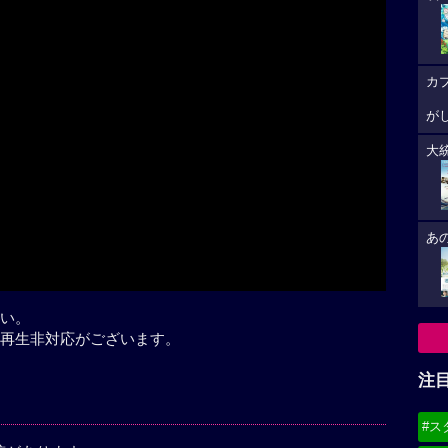
カ
が
大
あ
い。
再生非対応がございます。
注
#ス