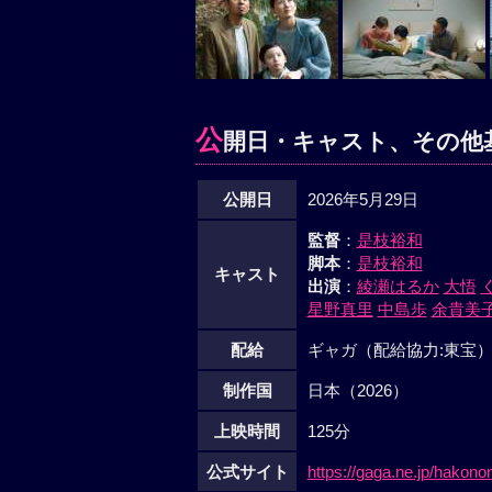
公
開日・キャスト、その他
公開日
2026年5月29日
監督
：
是枝裕和
脚本
：
是枝裕和
キャスト
出演
：
綾瀬はるか
大悟
星野真里
中島歩
余貴美
配給
ギャガ（配給協力:東宝
制作国
日本（2026）
上映時間
125分
公式サイト
https://gaga.ne.jp/hakonon