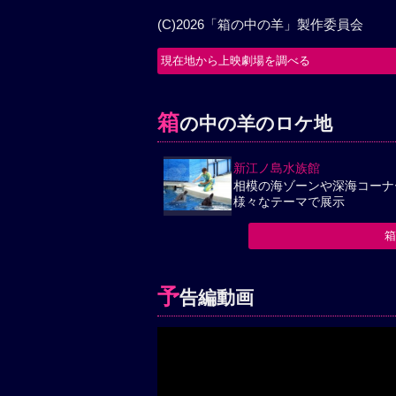
(C)2026「箱の中の羊」製作委員会
現在地から上映劇場を調べる
箱
の中の羊のロケ地
新江ノ島水族館
相模の海ゾーンや深海コーナ
様々なテーマで展示
予
告編動画