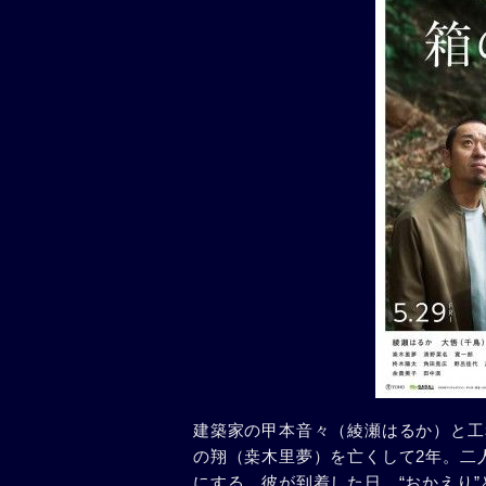
建築家の甲本音々（綾瀬はるか）と工
の翔（桒木里夢）を亡くして2年。二
にする。彼が到着した日、“おかえり