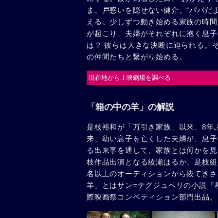
ま、戸惑いを隠せない健介。“パパだよ
える。少しずつ動き始める家族の時間
が起こり、夫婦がそれぞれに抱く息子
は？ 彼らは大きな決断に迫られる。
の仲間たちと繋がり始める。
現在地から上映劇場を調べる
「箱の中の羊」の解説
是枝裕和が「万引き家族」以来、8年
来、幼い息子を亡くした夫婦が、息子
る出来事を通して、家族とは何かを見つ
枝作品出演となる綾瀬はるか、是枝組
名以上のオーディションから抜てきさ
羊」とはサン=テグジュペリの小説『星
際映画祭コンペティション部門出品。