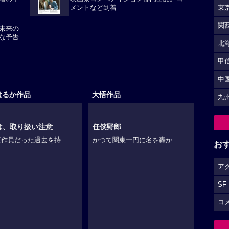
メントなど到着
東
関
未来の
な予告
北
甲
中
はるか作品
大悟作品
九
は、取り扱い注意
任侠野郎
作員だった過去を持...
かつて関東一円に名を轟か...
お
ア
SF
コ