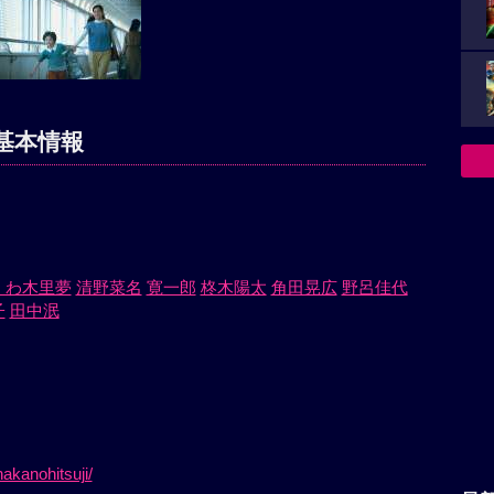
基本情報
くわ木里夢
清野菜名
寛一郎
柊木陽太
角田晃広
野呂佳代
子
田中泯
）
akanohitsuji/