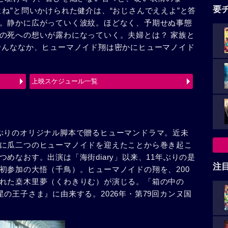
要
ね”と問いかけられた健介は、“おじさんでええよ”と答
。静かに広がっていく波紋。ほどなく、予期せぬ事態
の死への想いが露わになっていく。夫婦とは？ 家族と
そんななか、ヒューマノイド翔は密かにヒューマノイド
上映スケジュール一覧
ぶりのオリジナル脚本で贈るヒューマンドラマ。近未
に瓜二つのヒューマノイドを迎えたことから巻き起こ
めなおす。出演は「海街diary」以来、11年ぶりの是
注
初参加の大悟（千鳥）。ヒューマノイドの翔を、200
れた桒木里夢（くわきりむ）が演じる。「箱の中の
の王子さま』に由来する。2026年・第79回カンヌ国