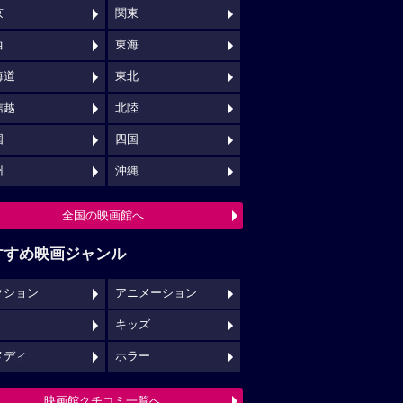
京
関東
西
東海
海道
東北
信越
北陸
国
四国
州
沖縄
全国の映画館へ
すすめ映画ジャンル
クション
アニメーション
キッズ
メディ
ホラー
映画館クチコミ一覧へ