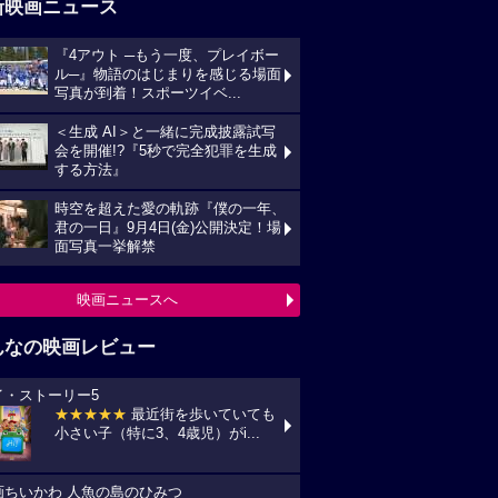
新映画ニュース
『4アウト ─もう一度、プレイボー
ル─』物語のはじまりを感じる場面
写真が到着！スポーツイベ...
＜生成 AI＞と一緒に完成披露試写
会を開催!?『5秒で完全犯罪を生成
する方法』
時空を超えた愛の軌跡『僕の一年、
君の一日』9月4日(金)公開決定！場
面写真一挙解禁
映画ニュースへ
んなの映画レビュー
イ・ストーリー5
★★★★★
最近街を歩いていても
小さい子（特に3、4歳児）がi...
画ちいかわ 人魚の島のひみつ