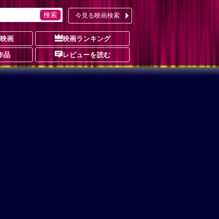
今見る映画検索
の映画
映画ランキング
作品
レビューを読む