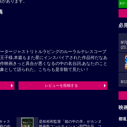
稿があります。
#デ
稿
必
8/
(21
ゲータージャストリトルラビングのルーラルテレスコープ
王子様,本篇もまた星にインスパイアされた作品何だなあ
作映画きっと具合が悪くなるの中の名台詞,あなたのこと
象として語られた。こちらも是非観て見たい！
8/
レビューを投稿する
映
都道
華キャス
是枝裕和監督「箱の中の羊」がカンヌ
箱の中
映画祭コンペティション部門出品。コ