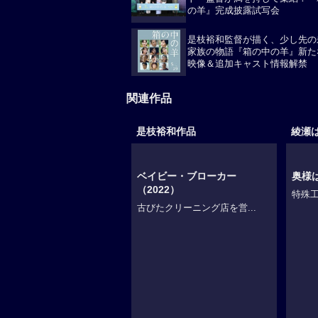
の羊』完成披露試写会
是枝裕和監督が描く、少し先の
家族の物語『箱の中の羊』新た
映像＆追加キャスト情報解禁
関連作品
是枝裕和作品
綾瀬
ベイビー・ブローカー
奥様
（2022）
特殊工
古びたクリーニング店を営...