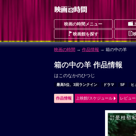
映画の時間メニュー
映画館を探す
映画の時間
→
作品情報
→ 箱の中の羊
箱の中の羊 作品情報
はこのなかのひつじ
最高5位、3回ランクイン
ドラマ
SF
ヒ
作品情報
上映館/スケジュール
レビュー