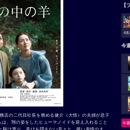
【
4名
今
務店の二代目社長を務める健介（大悟）の夫婦が息子
人は、翔の姿をしたヒューマノイドを迎え入れること
今週
”と駆け寄り、喜びを隠さない音々と、硬い表情のま