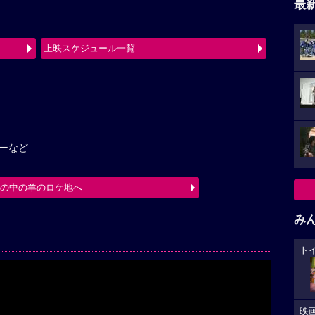
最
上映スケジュール一覧
ーなど
箱の中の羊のロケ地へ
み
ト
映