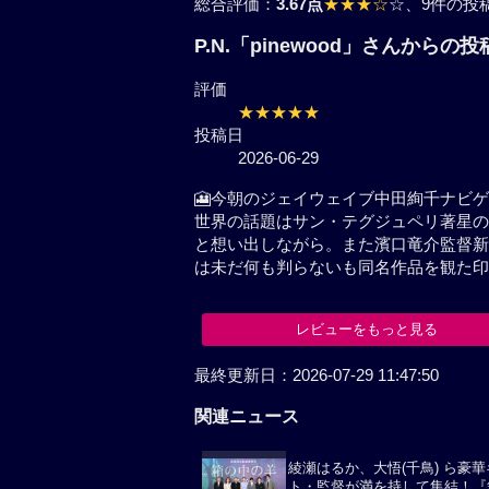
総合評価：
3.67点
★★★☆
☆
、9件の投
P.N.「pinewood」さんからの投
評価
★★★★★
投稿日
2026-06-29
🎦今朝のジェイウェイブ中田絢千ナビ
世界の話題はサン・テグジュペリ著星の
と想い出しながら。また濱口竜介監督新
は未だ何も判らないも同名作品を観た印
レビューをもっと見る
最終更新日：2026-07-29 11:47:50
関連ニュース
綾瀬はるか、大悟(千鳥) ら豪
ト・監督が満を持して集結！『