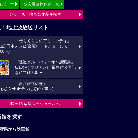
ィズニー
#少女漫画原作実写化
シリーズ・映画祭作品を探す
見！地上波放送リスト
『借りぐらしのアリエッティ』
7(金) 日本テレビ/金曜ロードショーにて
:00〜)
『怪盗グルーのミニオン超変身』
8/10(月) フジテレビ/最新作公開記
念にて(19:00〜)
『銀河鉄道の夜』
11(火) NHK/Eテレにて(09:00～)
映画TV放送スケジュールへ
画館を探す
府県から映画館