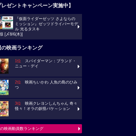
プレゼントキャンペーン実施中】
『仮面ライダーゼッツ さよならの
ミッション』ゼッツドライバーモデ
ル 光るタスキ
様 [〆8/6(木)]
週の映画ランキング
1位
スパイダーマン：ブランド・
ニュー・デイ
2位
映画ちいかわ 人魚の島のひみ
つ
3位
映画クレヨンしんちゃん 奇々
怪々！オラの妖怪バケ～ション
の映画動員数ランキング