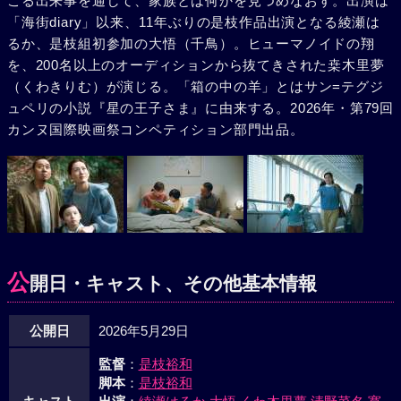
こる出来事を通して、家族とは何かを見つめなおす。出演は
「海街diary」以来、11年ぶりの是枝作品出演となる綾瀬は
るか、是枝組初参加の大悟（千鳥）。ヒューマノイドの翔
を、200名以上のオーディションから抜てきされた桒木里夢
（くわきりむ）が演じる。「箱の中の羊」とはサン=テグジ
ュペリの小説『星の王子さま』に由来する。2026年・第79回
カンヌ国際映画祭コンペティション部門出品。
公
開日・キャスト、その他基本情報
公開日
2026年5月29日
監督
：
是枝裕和
脚本
：
是枝裕和