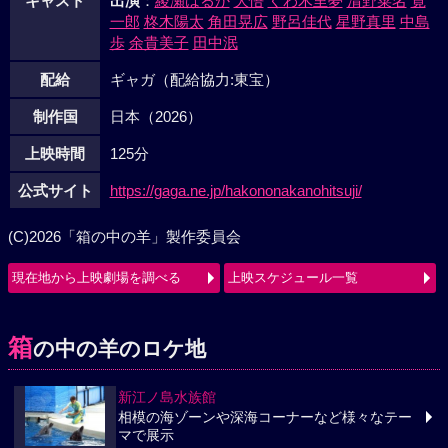
キャスト
出演
：
綾瀬はるか
大悟
くわ木里夢
清野菜名
寛
一郎
柊木陽太
角田晃広
野呂佳代
星野真里
中島
歩
余貴美子
田中泯
配給
ギャガ（配給協力:東宝）
制作国
日本（2026）
上映時間
125分
公式サイト
https://gaga.ne.jp/hakononakanohitsuji/
(C)2026「箱の中の羊」製作委員会
現在地から上映劇場を調べる
上映スケジュール一覧
箱
の中の羊のロケ地
新江ノ島水族館
相模の海ゾーンや深海コーナーなど様々なテー
マで展示