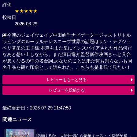
評価
★★★★★
投稿日
2026-06-29
🎦今朝のジェイウェイブ中田絢千ナビゲータージャストリトル
ラビングのルーラルテレスコープ世界の話題はサン・テグジュ
ペリ著星の王子様,本篇もまた星にインスパイアされた作品何だ
なあと想い出しながら。また濱口竜介監督新作映画きっと具合
が悪くなるの中の名台詞,あなたのことは未だ何も判らないも同
名作品を観た印象として語られた。こちらも是非観て見たい！
レビューをもっと見る
レビューを投稿する
最終更新日：2026-07-29 11:47:50
関連ニュース
綾瀬はるか、大悟(千鳥) ら豪華キャスト・監督が満