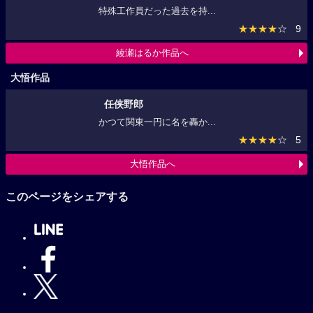
奥様は、取り扱い注意
特殊工作員だった過去を持...
★★★★
☆
9
綾瀬はるか作品へ
大悟作品
任侠野郎
かつて関東一円に名を轟か...
★★★★
☆
5
大悟作品へ
このページをシェアする