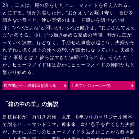
2年。二人は、翔の姿をしたヒューマノイドを迎え入れるこ
とにする。彼が到着した日、“おかえり”と駆け寄り、喜びを
隠さない音々と、硬い表情のまま、戸惑いを隠せない健
介。“パパだよね”と問いかけられた健介は、“おじさんでええ
よ”と答える。少しずつ動き始める家族の時間。静かに広が
っていく波紋。ほどなく、予期せぬ事態が起こり、夫婦がそ
れぞれに抱く息子の死への想いが露わになっていく。夫婦と
は？ 家族とは？ 彼らは大きな決断に迫られる。そんなな
か、ヒューマノイド翔は密かにヒューマノイドの仲間たちと
繋がり始める。
現在地から上映劇場を調べる
上映スケジュール一覧
「箱の中の羊」の解説
是枝裕和が「万引き家族」以来、8年ぶりのオリジナル脚本
で贈るヒューマンドラマ。近未来、幼い息子を亡くした夫婦
が、息子に瓜二つのヒューマノイドを迎えたことから巻き起