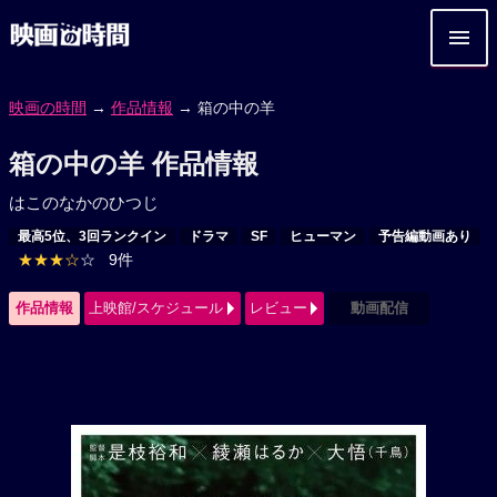
映画の時間
→
作品情報
→ 箱の中の羊
箱の中の羊 作品情報
はこのなかのひつじ
最高5位、3回ランクイン
ドラマ
SF
ヒューマン
予告編動画あり
★★★☆
☆
9件
作品情報
上映館/スケジュール
レビュー
動画配信