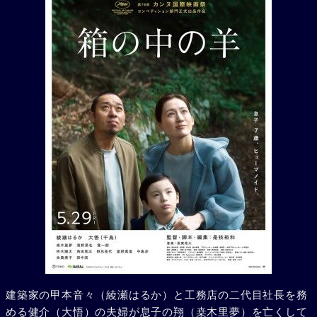
建築家の甲本音々（綾瀬はるか）と工務店の二代目社長を務
める健介（大悟）の夫婦が息子の翔（桒木里夢）を亡くして