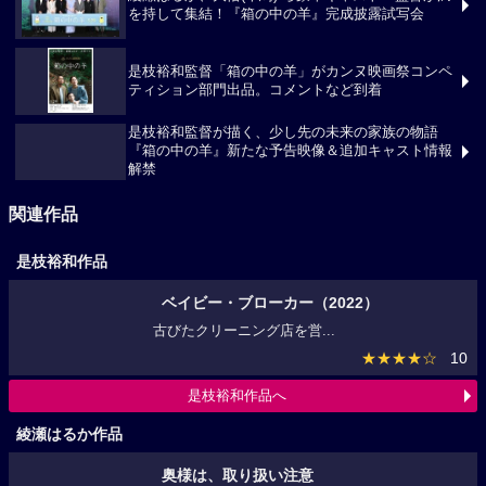
を持して集結！『箱の中の羊』完成披露試写会
是枝裕和監督「箱の中の羊」がカンヌ映画祭コンペ
ティション部門出品。コメントなど到着
是枝裕和監督が描く、少し先の未来の家族の物語
『箱の中の羊』新たな予告映像＆追加キャスト情報
解禁
関連作品
是枝裕和作品
ベイビー・ブローカー（2022）
古びたクリーニング店を営...
★★★★☆
10
是枝裕和作品へ
綾瀬はるか作品