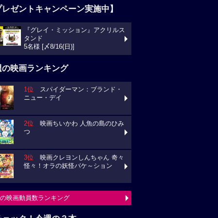
プレゼントキャンペーン実施中】
『グレイ・ミッション』アクリルス
タンド
5名様 [〆8/16(日)]
週の映画ランキング
1位
スパイダーマン：ブランド・
ニュー・デイ
2位
映画ちいかわ 人魚の島のひみ
つ
3位
映画クレヨンしんちゃん 奇々
怪々！オラの妖怪バケ～ション
の映画動員数ランキング