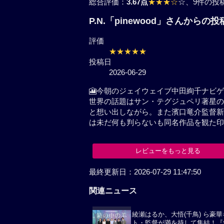
総合評価：
3.67点
★★★☆
☆
、9件の投
P.N.「pinewood」さんから
評価
★★★★★
投稿日
2026-06-29
🎦今朝のジェイウェイブ中田絢
スコープ世界の話題はサン・テグ
れた作品何だなあと想い出しなが
の中の名台詞,あなたのことは未
こちらも是非観て見たい！
レビューをもっと見る
関連ニュース
綾瀬はるか、大悟(千鳥) ら豪