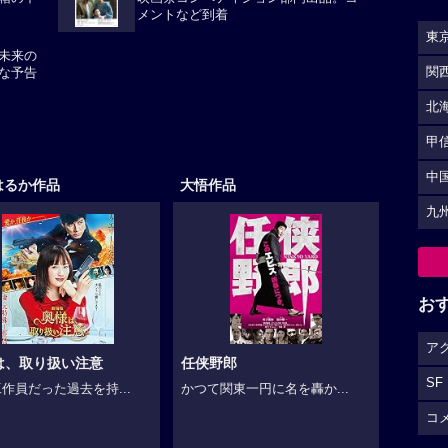
箱の中
映画祭コンペティション部門出品。コ
メントなど到着
東
未来の
関
な予告
北
甲
中
はるか作品
大悟作品
九
お
ア
は、取り扱い注意
任侠野郎
SF
作員だった過去を持...
かつて関東一円に名を轟か...
コ