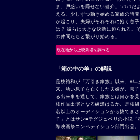
ま、戸惑いを隠せない健介。“パパだよ
える。少しずつ動き始める家族の時間
が起こり、夫婦がそれぞれに抱く息子
は？ 彼らは大きな決断に迫られる。
の仲間たちと繋がり始める。
現在地から上映劇場を調べる
「箱の中の羊」の解説
是枝裕和が「万引き家族」以来、8年
来、幼い息子を亡くした夫婦が、息子
る出来事を通して、家族とは何かを見つ
枝作品出演となる綾瀬はるか、是枝組
名以上のオーディションから抜てきさ
羊」とはサン=テグジュペリの小説『星
際映画祭コンペティション部門出品。