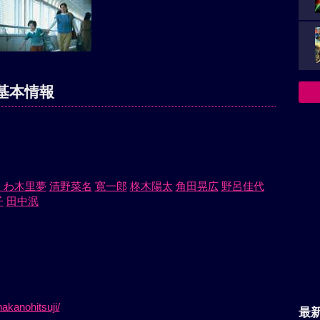
基本情報
くわ木里夢
清野菜名
寛一郎
柊木陽太
角田晃広
野呂佳代
子
田中泯
）
akanohitsuji/
最