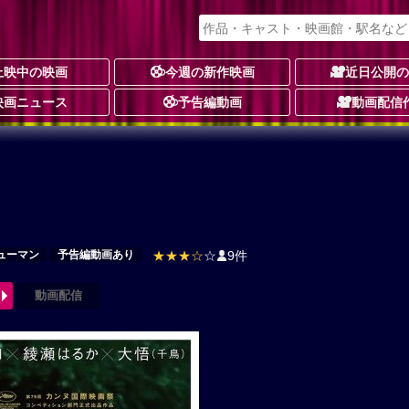
上映中の映画
今週の新作映画
近日公開
映画ニュース
予告編動画
動画配信
ューマン
予告編動画あり
★★★☆
☆
9件
動画配信