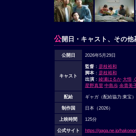
公
開日・キャスト、その他
公開日
2026年5月29日
監督
：
是枝裕和
脚本
：
是枝裕和
キャスト
出演
：
綾瀬はるか
大悟
星野真里
中島歩
余貴美
配給
ギャガ（配給協力:東宝
制作国
日本（2026）
上映時間
125分
公式サイト
https://gaga.ne.jp/hakonon