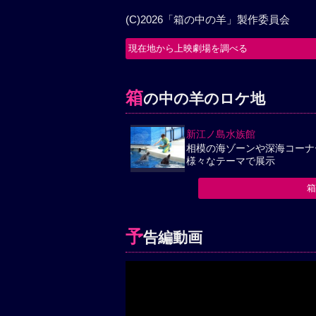
(C)2026「箱の中の羊」製作委員会
現在地から上映劇場を調べる
箱
の中の羊のロケ地
新江ノ島水族館
相模の海ゾーンや深海コーナ
様々なテーマで展示
予
告編動画