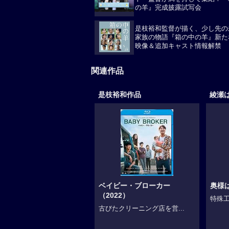
ト・監督が満を持して集結！『
の羊』完成披露試写会
是枝裕和監督が描く、少し先の
家族の物語『箱の中の羊』新た
映像＆追加キャスト情報解禁
関連作品
是枝裕和作品
綾瀬
ベイビー・ブローカー
奥様
（2022）
特殊工
古びたクリーニング店を営...