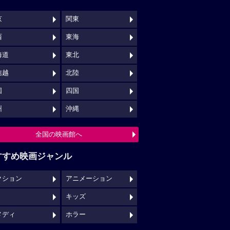
京
関東
西
東海
海道
東北
信越
北陸
国
四国
州
沖縄
全国の映画館へ
すすめ映画ジャンル
クション
アニメーション
キッズ
メディ
ホラー