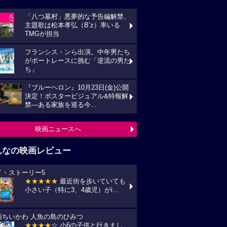
「八つ墓村」悪夢的な予告編解禁、
主題歌は松本孝弘（B’z）率いる
TMGが担当
フランシス・ンら出演。中年男たち
がボートレースに挑む「逆流の男た
ち」
『ブルーヘロン』10月23日(金)公開
決定！ポスタービジュアル&特報解
禁―ある家族を巡る今...
映画ニュースへ
んなの映画レビュー
イ・ストーリー5
★★★★★
最近街を歩いていても
小さい子（特に3、4歳児）がi...
画ちいかわ 人魚の島のひみつ
★★★★
☆ 小6の子供と行きまし