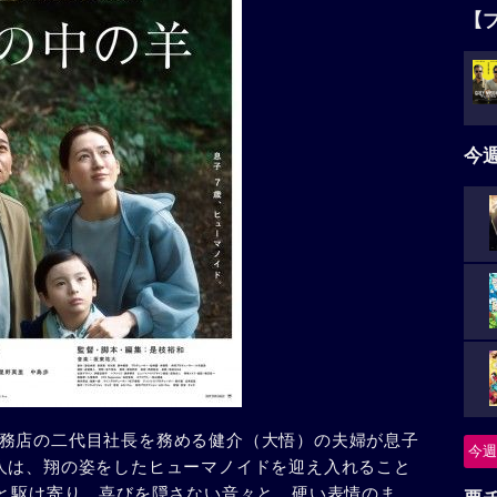
【
今
務店の二代目社長を務める健介（大悟）の夫婦が息子
今週
人は、翔の姿をしたヒューマノイドを迎え入れること
”と駆け寄り、喜びを隠さない音々と、硬い表情のま