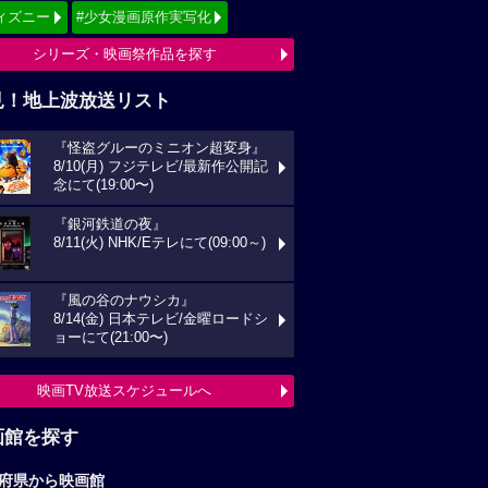
ィズニー
#少女漫画原作実写化
シリーズ・映画祭作品を探す
見！地上波放送リスト
『怪盗グルーのミニオン超変身』
8/10(月) フジテレビ/最新作公開記
念にて(19:00〜)
『銀河鉄道の夜』
8/11(火) NHK/Eテレにて(09:00～)
『風の谷のナウシカ』
8/14(金) 日本テレビ/金曜ロードシ
ョーにて(21:00〜)
映画TV放送スケジュールへ
画館を探す
府県から映画館