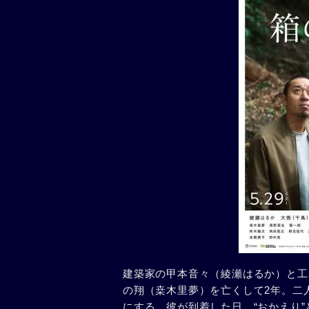
建築家の甲本音々（綾瀬はるか）と工
の翔（桒木里夢）を亡くして2年。二
にする。彼が到着した日、“おかえり