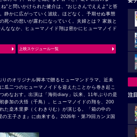
要
ね”と問いかけられた健介は、“おじさんでええよ”と答
。静かに広がっていく波紋。ほどなく、予期せぬ事態
の死への想いが露わになっていく。夫婦とは？ 家族と
そんななか、ヒューマノイド翔は密かにヒューマノイド
上映スケジュール一覧
ぶりのオリジナル脚本で贈るヒューマンドラマ。近未
に瓜二つのヒューマノイドを迎えたことから巻き起こ
めなおす。出演は「海街diary」以来、11年ぶりの是
注
初参加の大悟（千鳥）。ヒューマノイドの翔を、200
れた桒木里夢（くわきりむ）が演じる。「箱の中の
の王子さま』に由来する。2026年・第79回カンヌ国