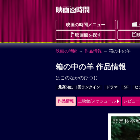
映画の時間メニュー
映画館を探す
映画の時間
→
作品情報
→ 箱の中の羊
箱の中の羊 作品情報
はこのなかのひつじ
最高5位、3回ランクイン
ドラマ
SF
ヒ
作品情報
上映館/スケジュール
レビュー