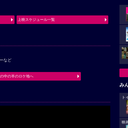
上映スケジュール一覧
ーなど
箱の中の羊のロケ地へ
み
ト
映