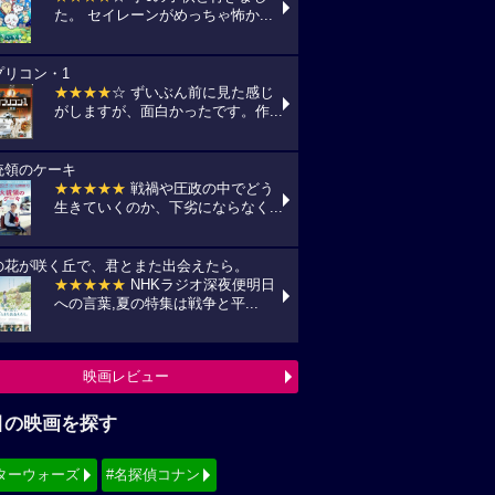
た。 セイレーンがめっちゃ怖か...
プリコン・1
★★★★
☆ ずいぶん前に見た感じ
がしますが、面白かったです。作...
統領のケーキ
★★★★★
戦禍や圧政の中でどう
生きていくのか、下劣にならなく...
の花が咲く丘で、君とまた出会えたら。
★★★★★
NHKラジオ深夜便明日
への言葉,夏の特集は戦争と平...
映画レビュー
目の映画を探す
ターウォーズ
#名探偵コナン