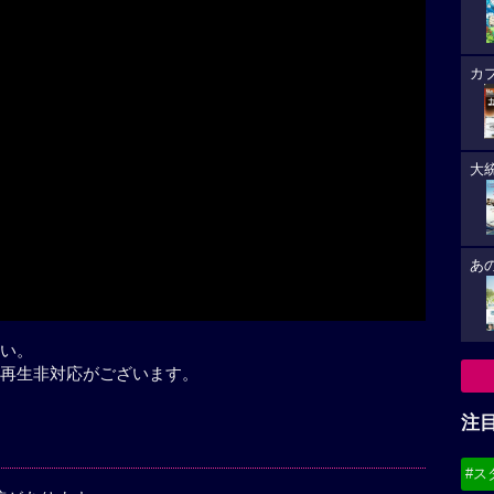
カ
Play
大
あ
い。
再生非対応がございます。
注
#ス