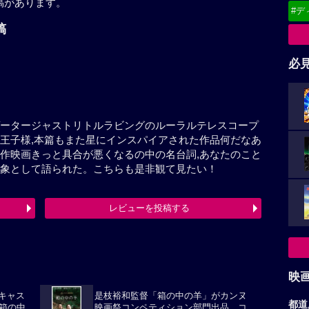
稿があります。
#デ
の投稿
必
千ナビゲータージャストリトルラビングのルーラルテレ
ジュペリ著星の王子様,本篇もまた星にインスパイアさ
ら。また濱口竜介監督新作映画きっと具合が悪くなる
だ何も判らないも同名作品を観た印象として語られた。
レビューを投稿する
最終更新日：2026-07-29 11:47:50
映
都道
華キャス
是枝裕和監督「箱の中の羊」がカンヌ