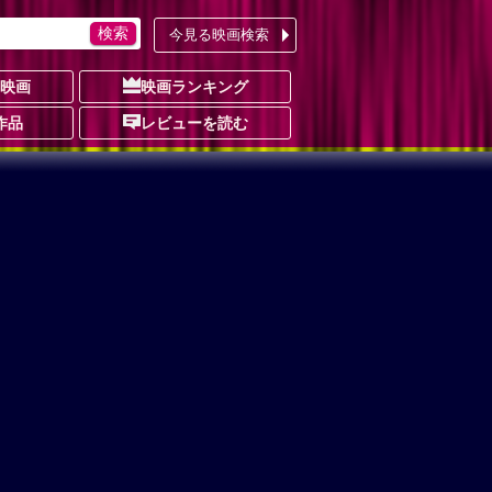
今見る映画検索
の映画
映画ランキング
作品
レビューを読む