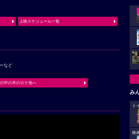
上映スケジュール一覧
ーなど
箱の中の羊のロケ地へ
み
ト
映