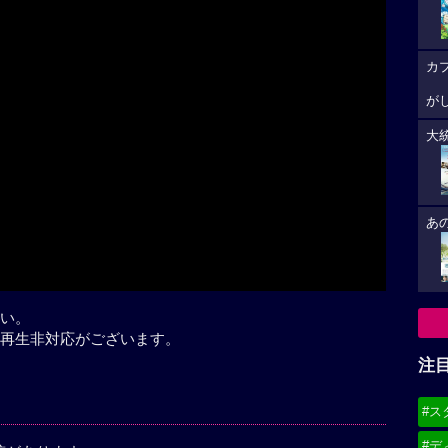
カ
大
あ
い。
再生非対応がございます。
注
#ス