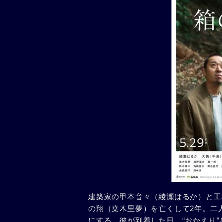
建築家の甲本音々（綾瀬はるか）と工
の翔（桒木里夢）を亡くして2年。二
にする。彼が到着した日、“おかえり