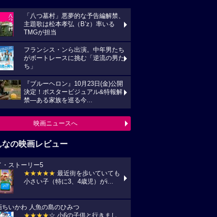
「八つ墓村」悪夢的な予告編解禁、
主題歌は松本孝弘（B’z）率いる
TMGが担当
フランシス・ンら出演。中年男たち
がボートレースに挑む「逆流の男た
ち」
『ブルーヘロン』10月23日(金)公開
決定！ポスタービジュアル&特報解
禁―ある家族を巡る今...
映画ニュースへ
んなの映画レビュー
イ・ストーリー5
★★★★★
最近街を歩いていても
小さい子（特に3、4歳児）がi...
画ちいかわ 人魚の島のひみつ
★★★★
☆ 小6の子供と行きまし