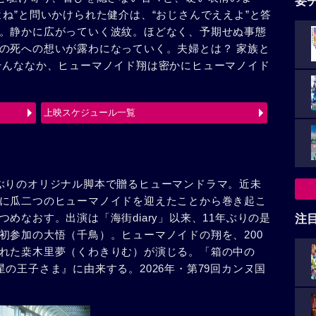
要
ね”と問いかけられた健介は、“おじさんでええよ”と答
。静かに広がっていく波紋。ほどなく、予期せぬ事態
の死への想いが露わになっていく。夫婦とは？ 家族と
そんななか、ヒューマノイド翔は密かにヒューマノイド
上映スケジュール一覧
ぶりのオリジナル脚本で贈るヒューマンドラマ。近未
に瓜二つのヒューマノイドを迎えたことから巻き起こ
めなおす。出演は「海街diary」以来、11年ぶりの是
注
初参加の大悟（千鳥）。ヒューマノイドの翔を、200
れた桒木里夢（くわきりむ）が演じる。「箱の中の
の王子さま』に由来する。2026年・第79回カンヌ国