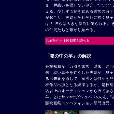
ま、戸惑いを隠せない健介。“パパだよ
える。少しずつ動き始める家族の時間
が起こり、夫婦がそれぞれに抱く息子
は？ 彼らは大きな決断に迫られる。
の仲間たちと繋がり始める。
現在地から上映劇場を調べる
「箱の中の羊」の解説
是枝裕和が「万引き家族」以来、8年
来、幼い息子を亡くした夫婦が、息子
る出来事を通して、家族とは何かを見つ
枝作品出演となる綾瀬はるか、是枝組
名以上のオーディションから抜てきさ
羊」とはサン=テグジュペリの小説『星
際映画祭コンペティション部門出品。