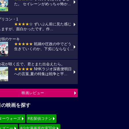
た。 セイレーンがめっちゃ怖か...
プリコン・1
★★★★
☆ ずいぶん前に見た感じ
がしますが、面白かったです。作...
統領のケーキ
★★★★★
戦禍や圧政の中でどう
生きていくのか、下劣にならなく...
の花が咲く丘で、君とまた出会えたら。
★★★★★
NHKラジオ深夜便明日
への言葉,夏の特集は戦争と平...
映画レビュー
目の映画を探す
ターウォーズ
#名探偵コナン