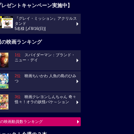
プレゼントキャンペーン実施中】
『グレイ・ミッション』アクリルス
タンド
5名様 [〆8/16(日)]
週の映画ランキング
1位
スパイダーマン：ブランド・
ニュー・デイ
2位
映画ちいかわ 人魚の島のひみ
つ
3位
映画クレヨンしんちゃん 奇々
怪々！オラの妖怪バケ～ション
の映画動員数ランキング