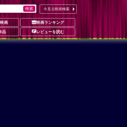
今見る映画検索
の映画
映画ランキング
作品
レビューを読む