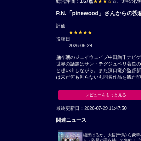
総合評価：
3.67点
★★★☆
☆
、9件の投
P.N.「pinewood」さんからの投
評価
★★★★★
投稿日
2026-06-29
🎦今朝のジェイウェイブ中田絢千ナビ
世界の話題はサン・テグジュペリ著星の
と想い出しながら。また濱口竜介監督新
は未だ何も判らないも同名作品を観た印
レビューをもっと見る
最終更新日：2026-07-29 11:47:50
関連ニュース
綾瀬はるか、大悟(千鳥) ら豪
ト・監督が満を持して集結！『