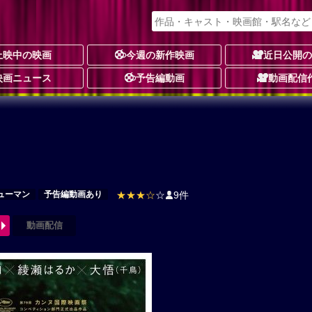
上映中の映画
今週の新作映画
近日公開
映画ニュース
予告編動画
動画配信
ューマン
予告編動画あり
★★★☆
☆
9件
動画配信