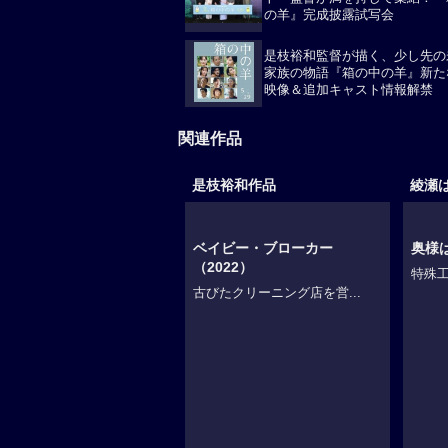
の羊』完成披露試写会
是枝裕和監督が描く、少し先の
家族の物語『箱の中の羊』新た
映像＆追加キャスト情報解禁
関連作品
是枝裕和作品
綾瀬
ベイビー・ブローカー
奥様
（2022）
特殊工
古びたクリーニング店を営...