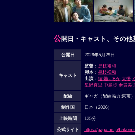
公
開日・キャスト、その他
公開日
2026年5月29日
監督
：
是枝裕和
脚本
：
是枝裕和
キャスト
出演
：
綾瀬はるか
大悟
星野真里
中島歩
余貴美
配給
ギャガ（配給協力:東宝
制作国
日本（2026）
上映時間
125分
公式サイト
https://gaga.ne.jp/hakonon