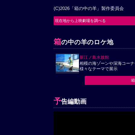
(C)2026「箱の中の羊」製作委員会
現在地から上映劇場を調べる
箱
の中の羊のロケ地
新江ノ島水族館
相模の海ゾーンや深海コーナ
様々なテーマで展示
予
告編動画