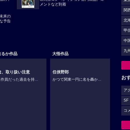
メントなど到着
東
未来の
関
な予告
北
甲
中
はるか作品
大悟作品
九
お
ア
は、取り扱い注意
任侠野郎
SF
作員だった過去を持...
かつて関東一円に名を轟か...
コ