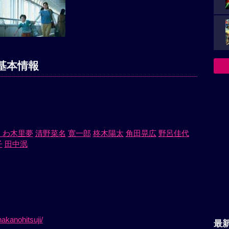
基本情報
くわ木里夢
清野菜名
寛一郎
柊木陽太
角田晃広
野呂佳代
子
田中泯
）
akanohitsuji/
最