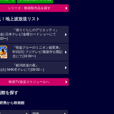
ィズニー
#少女漫画原作実写化
シリーズ・映画祭作品を探す
見！地上波放送リスト
『借りぐらしのアリエッティ』
8/7(金) 日本テレビ/金曜ロードショ
ーにて(21:00〜)
『怪盗グルーのミニオン超変身』
8/10(月) フジテレビ/最新作公開記
念にて(19:00〜)
『銀河鉄道の夜』
8/11(火) NHK/Eテレにて(09:00～)
映画TV放送スケジュールへ
画館を探す
府県から映画館