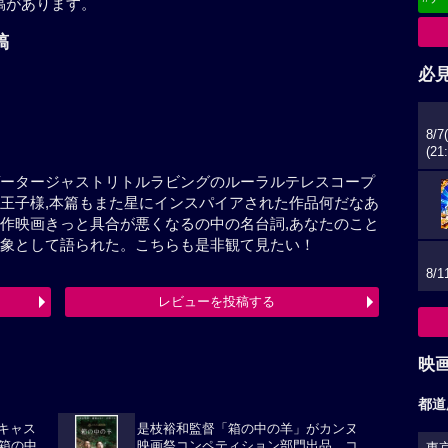
稿があります。
#デ
稿
必
ゲータージャストリトルラビングのルーラルテレスコープ
王子様,本篇もまた星にインスパイアされた作品何だなあ
作映画きっと具合が悪くなるの中の名台詞,あなたのこと
象として語られた。こちらも是非観て見たい！
レビューを投稿する
映
華キャス
是枝裕和監督「箱の中の羊」がカンヌ
都道
箱の中
映画祭コンペティション部門出品。コ