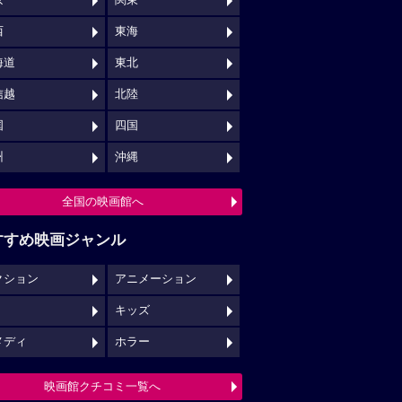
京
関東
西
東海
海道
東北
信越
北陸
国
四国
州
沖縄
全国の映画館へ
すすめ映画ジャンル
クション
アニメーション
キッズ
メディ
ホラー