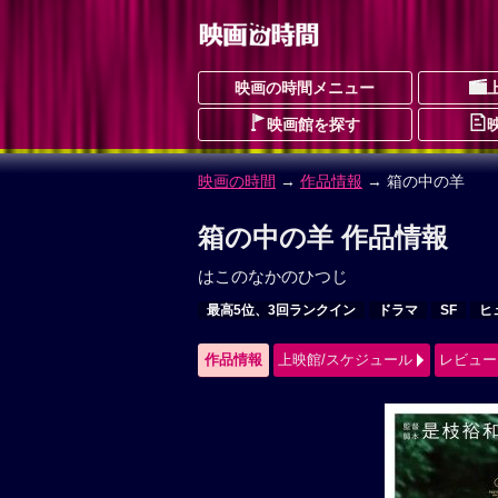
映画の時間メニュー
映画館を探す
映画の時間
→
作品情報
→ 箱の中の羊
箱の中の羊 作品情報
はこのなかのひつじ
最高5位、3回ランクイン
ドラマ
SF
ヒ
作品情報
上映館/スケジュール
レビュー