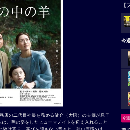
【
今
務店の二代目社長を務める健介（大悟）の夫婦が息子
今週
人は、翔の姿をしたヒューマノイドを迎え入れること
”と駆け寄り、喜びを隠さない音々と、硬い表情のま