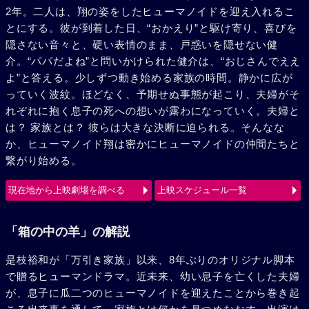
2年。二人は、翔の姿をしたヒューマノイドを迎え入れるこ
とにする。彼が到着した日、“おかえり”と駆け寄り、喜びを
隠さない音々と、硬い表情のまま、戸惑いを隠せない健
介。“パパだよね”と問いかけられた健介は、“おじさんでええ
よ”と答える。少しずつ動き始める家族の時間。静かに広が
っていく波紋。ほどなく、予期せぬ事態が起こり、夫婦がそ
れぞれに抱く息子の死への想いが露わになっていく。夫婦と
は？ 家族とは？ 彼らは大きな決断に迫られる。そんなな
か、ヒューマノイド翔は密かにヒューマノイドの仲間たちと
繋がり始める。
現在地から上映劇場を調べる
上映スケジュール一覧
「箱の中の羊」の解説
是枝裕和が「万引き家族」以来、8年ぶりのオリジナル脚本
で贈るヒューマンドラマ。近未来、幼い息子を亡くした夫婦
が、息子に瓜二つのヒューマノイドを迎えたことから巻き起