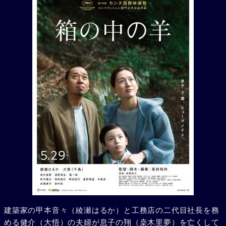
建築家の甲本音々（綾瀬はるか）と工務店の二代目社長を務
める健介（大悟）の夫婦が息子の翔（桒木里夢）を亡くして