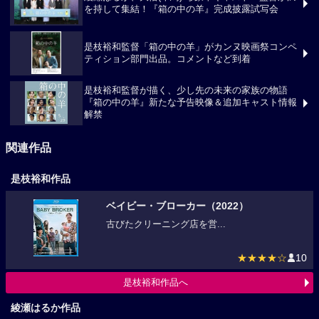
綾瀬はるか、大悟(千鳥) ら豪華キャスト・監督が満
を持して集結！『箱の中の羊』完成披露試写会
是枝裕和監督「箱の中の羊」がカンヌ映画祭コンペ
ティション部門出品。コメントなど到着
是枝裕和監督が描く、少し先の未来の家族の物語
『箱の中の羊』新たな予告映像＆追加キャスト情報
解禁
関連作品
是枝裕和作品
ベイビー・ブローカー（2022）
古びたクリーニング店を営...
★★★★☆
10
是枝裕和作品へ
綾瀬はるか作品