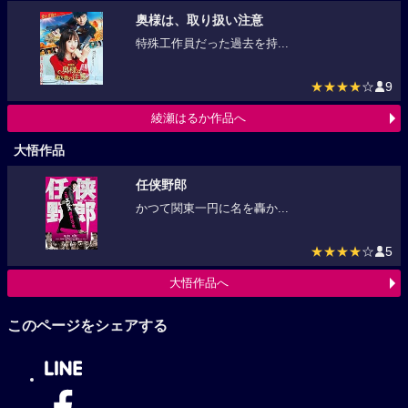
奥様は、取り扱い注意
特殊工作員だった過去を持...
★★★★
☆
9
綾瀬はるか作品へ
大悟作品
任侠野郎
かつて関東一円に名を轟か...
★★★★
☆
5
大悟作品へ
このページをシェアする