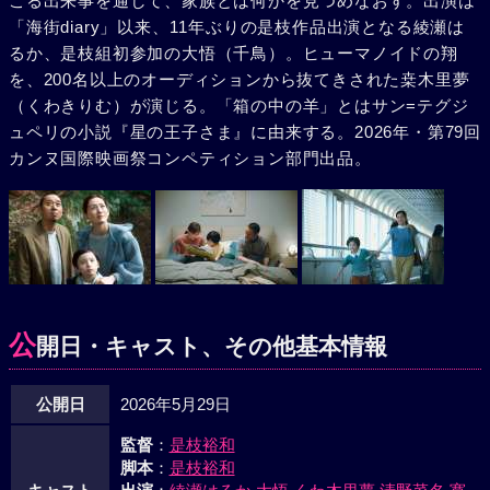
こる出来事を通して、家族とは何かを見つめなおす。出演は
「海街diary」以来、11年ぶりの是枝作品出演となる綾瀬は
るか、是枝組初参加の大悟（千鳥）。ヒューマノイドの翔
を、200名以上のオーディションから抜てきされた桒木里夢
（くわきりむ）が演じる。「箱の中の羊」とはサン=テグジ
ュペリの小説『星の王子さま』に由来する。2026年・第79回
カンヌ国際映画祭コンペティション部門出品。
公
開日・キャスト、その他基本情報
公開日
2026年5月29日
監督
：
是枝裕和
脚本
：
是枝裕和