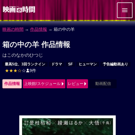
映画の時間
→
作品情報
→ 箱の中の羊
箱の中の羊 作品情報
はこのなかのひつじ
最高5位、3回ランクイン
ドラマ
SF
ヒューマン
予告編動画あり
★★★☆
☆
9件
作品情報
上映館/スケジュール
レビュー
動画配信