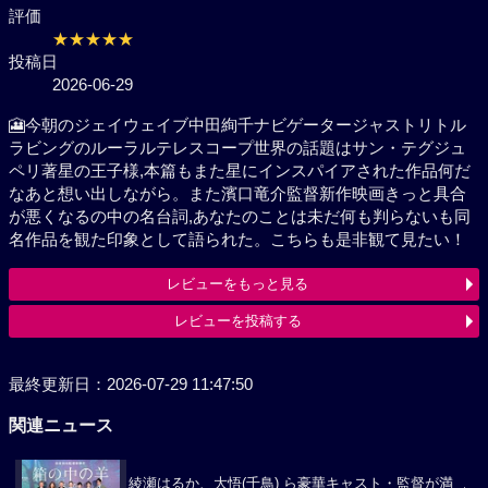
評価
★★★★★
投稿日
2026-06-29
🎦今朝のジェイウェイブ中田絢千ナビゲータージャス
トリトルラビングのルーラルテレスコープ世界の話題
はサン・テグジュペリ著星の王子様,本篇もまた星にイ
ンスパイアされた作品何だなあと想い出しながら。ま
た濱口竜介監督新作映画きっと具合が悪くなるの中の
名台詞,あなたのことは未だ何も判らないも同名作品を
観た印象として語られた。こちらも是非観て見たい！
レビューをもっと見る
レビューを投稿する
最終更新日：2026-07-29 11:47:50
関連ニュース