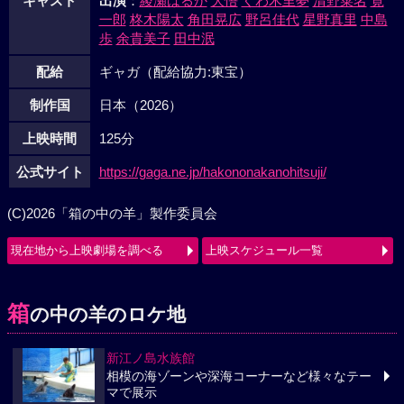
キャスト
出演
：
綾瀬はるか
大悟
くわ木里夢
清野菜名
寛
一郎
柊木陽太
角田晃広
野呂佳代
星野真里
中島
歩
余貴美子
田中泯
配給
ギャガ（配給協力:東宝）
制作国
日本（2026）
上映時間
125分
公式サイト
https://gaga.ne.jp/hakononakanohitsuji/
(C)2026「箱の中の羊」製作委員会
現在地から上映劇場を調べる
上映スケジュール一覧
箱
の中の羊のロケ地
新江ノ島水族館
相模の海ゾーンや深海コーナーなど様々なテー
マで展示