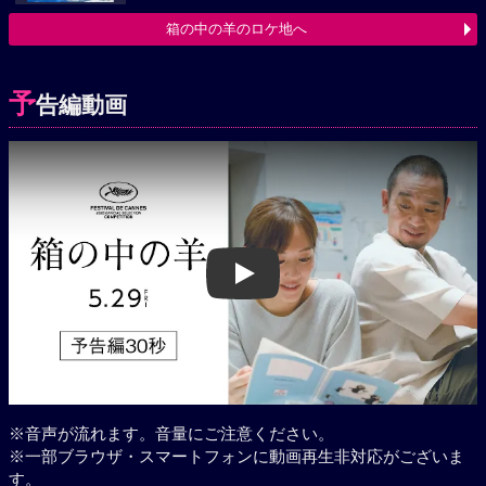
箱の中の羊のロケ地へ
予
告編動画
Play
※音声が流れます。音量にご注意ください。
※一部ブラウザ・スマートフォンに動画再生非対応がございま
す。