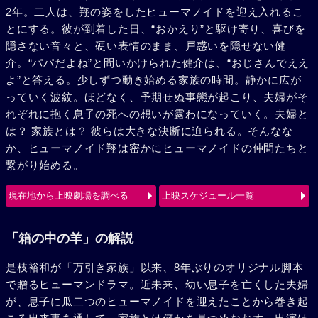
2年。二人は、翔の姿をしたヒューマノイドを迎え入れるこ
とにする。彼が到着した日、“おかえり”と駆け寄り、喜びを
隠さない音々と、硬い表情のまま、戸惑いを隠せない健
介。“パパだよね”と問いかけられた健介は、“おじさんでええ
よ”と答える。少しずつ動き始める家族の時間。静かに広が
っていく波紋。ほどなく、予期せぬ事態が起こり、夫婦がそ
れぞれに抱く息子の死への想いが露わになっていく。夫婦と
は？ 家族とは？ 彼らは大きな決断に迫られる。そんなな
か、ヒューマノイド翔は密かにヒューマノイドの仲間たちと
繋がり始める。
現在地から上映劇場を調べる
上映スケジュール一覧
「箱の中の羊」の解説
是枝裕和が「万引き家族」以来、8年ぶりのオリジナル脚本
で贈るヒューマンドラマ。近未来、幼い息子を亡くした夫婦
が、息子に瓜二つのヒューマノイドを迎えたことから巻き起