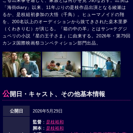
こる出来事を通して、家族とは何かを見つめなおす。出演は
「海街diary」以来、11年ぶりの是枝作品出演となる綾瀬は
るか、是枝組初参加の大悟（千鳥）。ヒューマノイドの翔
を、200名以上のオーディションから抜てきされた桒木里夢
（くわきりむ）が演じる。「箱の中の羊」とはサン=テグジ
ュペリの小説『星の王子さま』に由来する。2026年・第79回
カンヌ国際映画祭コンペティション部門出品。
公
開日・キャスト、その他基本情報
公開日
2026年5月29日
監督
：
是枝裕和
脚本
：
是枝裕和