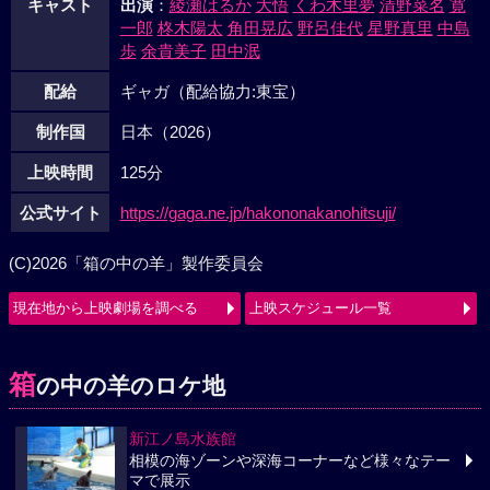
キャスト
出演
：
綾瀬はるか
大悟
くわ木里夢
清野菜名
寛
一郎
柊木陽太
角田晃広
野呂佳代
星野真里
中島
歩
余貴美子
田中泯
配給
ギャガ（配給協力:東宝）
制作国
日本（2026）
上映時間
125分
公式サイト
https://gaga.ne.jp/hakononakanohitsuji/
(C)2026「箱の中の羊」製作委員会
現在地から上映劇場を調べる
上映スケジュール一覧
箱
の中の羊のロケ地
新江ノ島水族館
相模の海ゾーンや深海コーナーなど様々なテー
マで展示