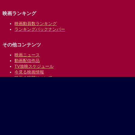
映画ランキング
映画動員数ランキング
ランキングバックナンバー
その他コンテンツ
映画ニュース
動画配信作品
TV放映スケジュール
今見る映画情報
映画の時間について
提供:
乗換案内のジョルダン
｜
プライバシーポリシー
Copyright © 1996-2026 Jorudan Co.,Ltd. All Rights Reserved.