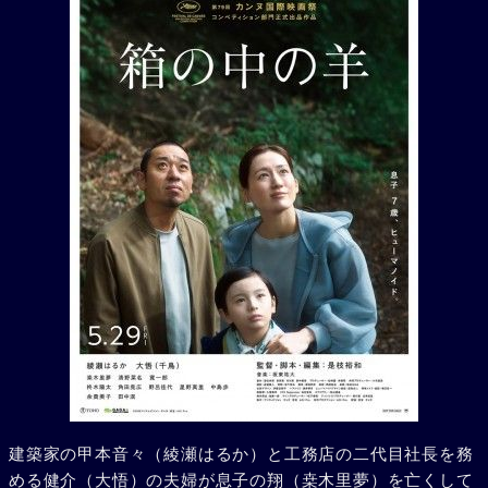
建築家の甲本音々（綾瀬はるか）と工務店の二代目社長を務
める健介（大悟）の夫婦が息子の翔（桒木里夢）を亡くして