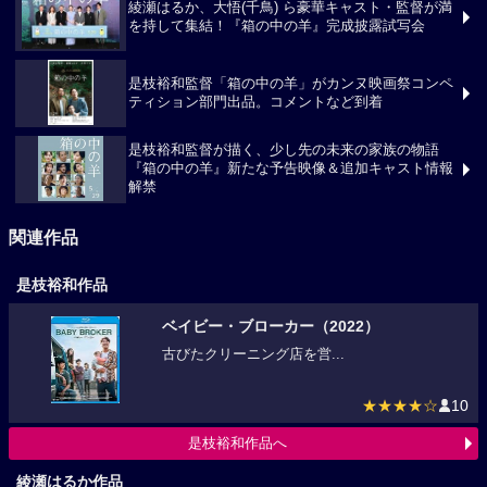
綾瀬はるか、大悟(千鳥) ら豪華キャスト・監督が満
を持して集結！『箱の中の羊』完成披露試写会
是枝裕和監督「箱の中の羊」がカンヌ映画祭コンペ
ティション部門出品。コメントなど到着
是枝裕和監督が描く、少し先の未来の家族の物語
『箱の中の羊』新たな予告映像＆追加キャスト情報
解禁
関連作品
是枝裕和作品
ベイビー・ブローカー（2022）
古びたクリーニング店を営...
★★★★☆
10
是枝裕和作品へ
綾瀬はるか作品