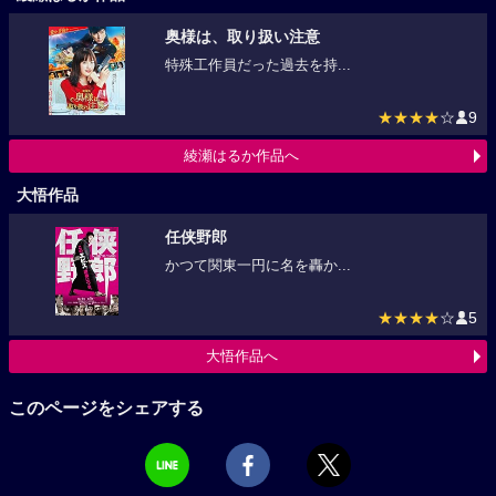
奥様は、取り扱い注意
特殊工作員だった過去を持...
★★★★
☆
9
綾瀬はるか作品へ
大悟作品
任侠野郎
かつて関東一円に名を轟か...
★★★★
☆
5
大悟作品へ
このページをシェアする