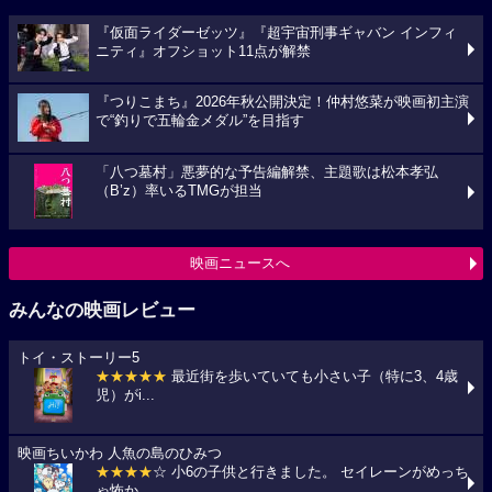
『仮面ライダーゼッツ』『超宇宙刑事ギャバン インフィ
ニティ』オフショット11点が解禁
『つりこまち』2026年秋公開決定！仲村悠菜が映画初主演
で“釣りで五輪金メダル”を目指す
「八つ墓村」悪夢的な予告編解禁、主題歌は松本孝弘
（B’z）率いるTMGが担当
映画ニュースへ
みんなの映画レビュー
トイ・ストーリー5
★★★★★
最近街を歩いていても小さい子（特に3、4歳
児）がi...
映画ちいかわ 人魚の島のひみつ
★★★★
☆ 小6の子供と行きました。 セイレーンがめっち
ゃ怖か...