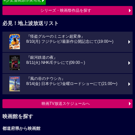
#少女漫画原作実写化
シリーズ・映画祭作品を探す
必見！地上波放送リスト
『怪盗グルーのミニオン超変身』
8/10(月) フジテレビ/最新作公開記念にて(19:00〜)
『銀河鉄道の夜』
8/11(火) NHK/Eテレにて(09:00～)
『風の谷のナウシカ』
8/14(金) 日本テレビ/金曜ロードショーにて(21:00〜)
映画TV放送スケジュールへ
映画館を探す
都道府県から映画館