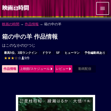
映画の時間
→
作品情報
→ 箱の中の羊
箱の中の羊 作品情報
はこのなかのひつじ
最高5位、3回ランクイン
ドラマ
SF
ヒューマン
予告編動画あり
★★★☆
☆
9件
作品情報
上映館/スケジュール
レビュー
動画配信