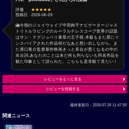
評価
★★★★★
投稿日
2026-06-29
🎦今朝のジェイウェイブ中田絢千ナビゲータージャス
トリトルラビングのルーラルテレスコープ世界の話題
はサン・テグジュペリ著星の王子様,本篇もまた星にイ
ンスパイアされた作品何だなあと想い出しながら。ま
た濱口竜介監督新作映画きっと具合が悪くなるの中の
名台詞,あなたのことは未だ何も判らないも同名作品を
観た印象として語られた。こちらも是非観て見たい！
レビューをもっと見る
レビューを投稿する
最終更新日：2026-07-29 11:47:50
関連ニュース