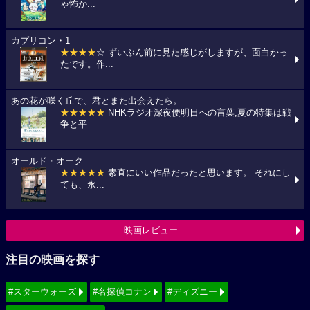
ゃ怖か...
カプリコン・1
★★★★
☆ ずいぶん前に見た感じがしますが、面白かっ
たです。作...
あの花が咲く丘で、君とまた出会えたら。
★★★★★
NHKラジオ深夜便明日への言葉,夏の特集は戦
争と平...
オールド・オーク
★★★★★
素直にいい作品だったと思います。 それにし
ても、永...
映画レビュー
注目の映画を探す
#スターウォーズ
#名探偵コナン
#ディズニー