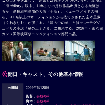
こる出来事を通して、家族とは何かを見つめなおす。出演は
「海街diary」以来、11年ぶりの是枝作品出演となる綾瀬は
るか、是枝組初参加の大悟（千鳥）。ヒューマノイドの翔
を、200名以上のオーディションから抜てきされた桒木里夢
（くわきりむ）が演じる。「箱の中の羊」とはサン=テグジ
ュペリの小説『星の王子さま』に由来する。2026年・第79回
カンヌ国際映画祭コンペティション部門出品。
公
開日・キャスト、その他基本情報
公開日
2026年5月29日
監督
：
是枝裕和
脚本
：
是枝裕和