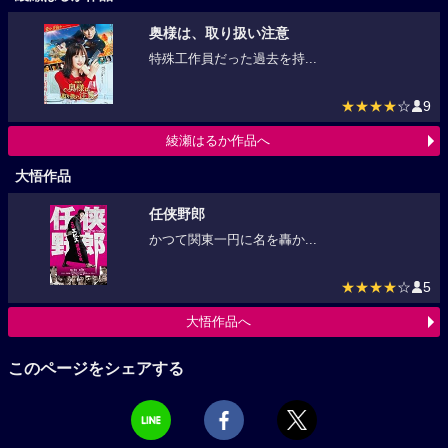
奥様は、取り扱い注意
特殊工作員だった過去を持...
★★★★
☆
9
綾瀬はるか作品へ
大悟作品
任侠野郎
かつて関東一円に名を轟か...
★★★★
☆
5
大悟作品へ
このページをシェアする