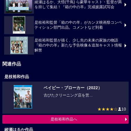
綾瀬はるか、大悟(千鳥) ら豪華キャスト・監督が満
を持して集結！『箱の中の羊』完成披露試写会
是枝裕和監督「箱の中の羊」がカンヌ映画祭コンペ
ティション部門出品。コメントなど到着
是枝裕和監督が描く、少し先の未来の家族の物語
『箱の中の羊』新たな予告映像＆追加キャスト情報
解禁
関連作品
是枝裕和作品
ベイビー・ブローカー（2022）
古びたクリーニング店を営...
★★★★☆
10
是枝裕和作品へ
綾瀬はるか作品