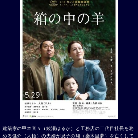
建築家の甲本音々（綾瀬はるか）と工務店の二代目社長を務
める健介（大悟）の夫婦が息子の翔（桒木里夢）を亡くして