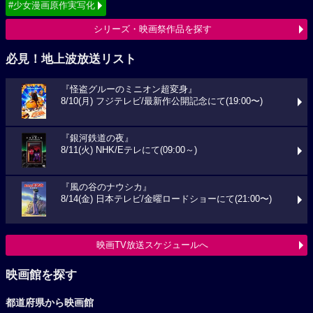
#少女漫画原作実写化
シリーズ・映画祭作品を探す
必見！地上波放送リスト
『怪盗グルーのミニオン超変身』
8/10(月) フジテレビ/最新作公開記念にて(19:00〜)
『銀河鉄道の夜』
8/11(火) NHK/Eテレにて(09:00～)
『風の谷のナウシカ』
8/14(金) 日本テレビ/金曜ロードショーにて(21:00〜)
映画TV放送スケジュールへ
映画館を探す
都道府県から映画館