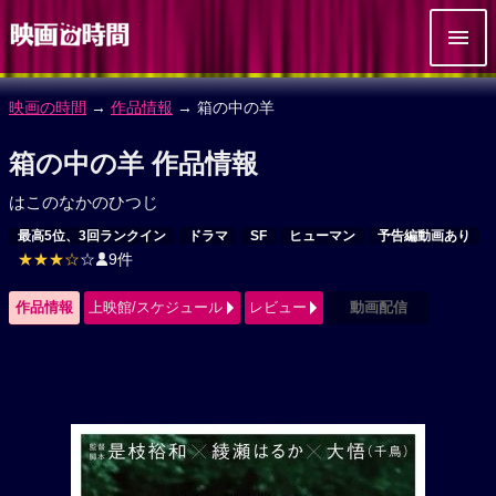
映画の時間
→
作品情報
→ 箱の中の羊
箱の中の羊 作品情報
はこのなかのひつじ
最高5位、3回ランクイン
ドラマ
SF
ヒューマン
予告編動画あり
★★★☆
☆
9件
作品情報
上映館/スケジュール
レビュー
動画配信