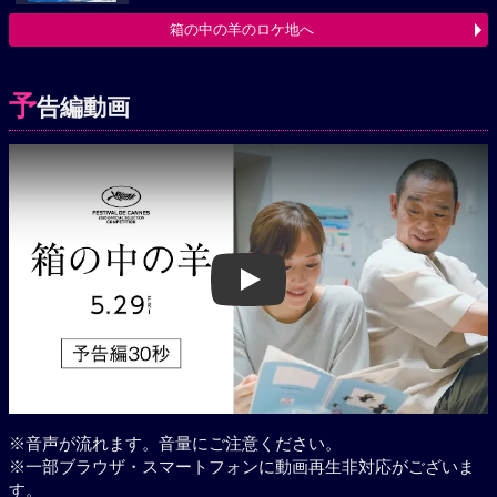
箱の中の羊のロケ地へ
予
告編動画
Play
※音声が流れます。音量にご注意ください。
※一部ブラウザ・スマートフォンに動画再生非対応がございま
す。