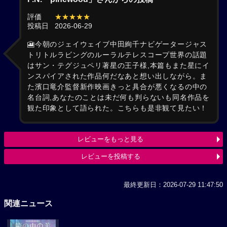
評価
★★★★★
投稿日
2026-06-29
🎦今朝のジェイウェイブ中田絢千ナビゲータージャス
トリトルラビングのルーラルテレスコープ世界の話題
はサン・テグジュペリ著星の王子様,本篇もまた星にイ
ンスパイアされた作品何だなあと想い出しながら。ま
た濱口竜介監督新作映画きっと具合が悪くなるの中の
名台詞,あなたのことは未だ何も判らないも同名作品を
観た印象として語られた。こちらも是非観て見たい！
レビューをもっと見る
レビューを投稿する
最終更新日：2026-07-29 11:47:50
関連ニュース