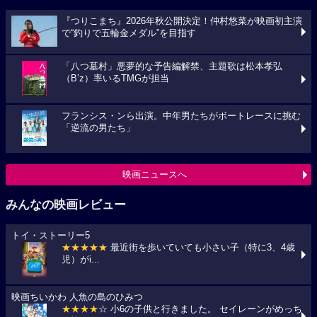
『つりこまち』2026年秋公開決定！仲村悠菜が映画初主演
で“釣りで五輪金メダル”を目指す
「八つ墓村」悪夢的な予告編解禁、主題歌は松本孝弘
（B’z）率いるTMGが担当
フランシス・ンら出演。中年男たちがボートレースに挑む
「逆流の男たち」
映画ニュースへ
みんなの映画レビュー
トイ・ストーリー5
★★★★★
最近街を歩いていても小さい子（特に3、4歳
児）がi...
映画ちいかわ 人魚の島のひみつ
★★★★
☆ 小6の子供と行きました。 セイレーンがめっち