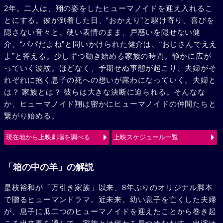
2年。二人は、翔の姿をしたヒューマノイドを迎え入れるこ
とにする。彼が到着した日、“おかえり”と駆け寄り、喜びを
隠さない音々と、硬い表情のまま、戸惑いを隠せない健
介。“パパだよね”と問いかけられた健介は、“おじさんでええ
よ”と答える。少しずつ動き始める家族の時間。静かに広が
っていく波紋。ほどなく、予期せぬ事態が起こり、夫婦がそ
れぞれに抱く息子の死への想いが露わになっていく。夫婦と
は？ 家族とは？ 彼らは大きな決断に迫られる。そんなな
か、ヒューマノイド翔は密かにヒューマノイドの仲間たちと
繋がり始める。
現在地から上映劇場を調べる
上映スケジュール一覧
「箱の中の羊」の解説
是枝裕和が「万引き家族」以来、8年ぶりのオリジナル脚本
で贈るヒューマンドラマ。近未来、幼い息子を亡くした夫婦
が、息子に瓜二つのヒューマノイドを迎えたことから巻き起