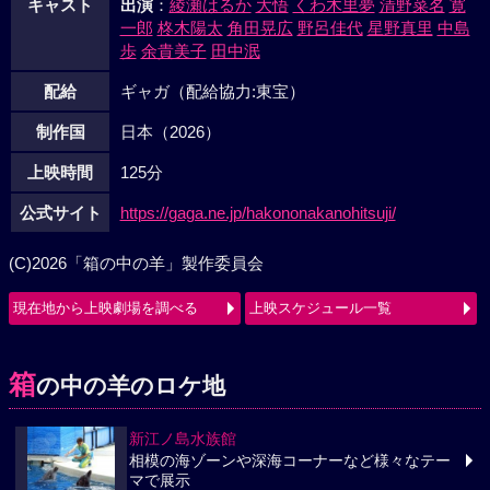
キャスト
出演
：
綾瀬はるか
大悟
くわ木里夢
清野菜名
寛
一郎
柊木陽太
角田晃広
野呂佳代
星野真里
中島
歩
余貴美子
田中泯
配給
ギャガ（配給協力:東宝）
制作国
日本（2026）
上映時間
125分
公式サイト
https://gaga.ne.jp/hakononakanohitsuji/
(C)2026「箱の中の羊」製作委員会
現在地から上映劇場を調べる
上映スケジュール一覧
箱
の中の羊のロケ地
新江ノ島水族館
相模の海ゾーンや深海コーナーなど様々なテー
マで展示