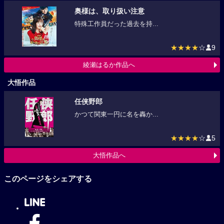
奥様は、取り扱い注意
特殊工作員だった過去を持...
★★★★
☆
9
綾瀬はるか作品へ
大悟作品
任侠野郎
かつて関東一円に名を轟か...
★★★★
☆
5
大悟作品へ
このページをシェアする