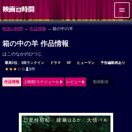
映画の時間
→
作品情報
→ 箱の中の羊
箱の中の羊 作品情報
はこのなかのひつじ
最高5位、3回ランクイン
ドラマ
SF
ヒューマン
予告編動画あり
★★★☆
☆
9件
作品情報
上映館/スケジュール
レビュー
動画配信