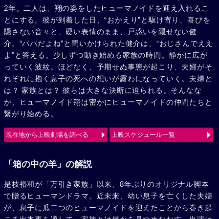
2年。二人は、翔の姿をしたヒューマノイドを迎え入れるこ
とにする。彼が到着した日、“おかえり”と駆け寄り、喜びを
隠さない音々と、硬い表情のまま、戸惑いを隠せない健
介。“パパだよね”と問いかけられた健介は、“おじさんでええ
よ”と答える。少しずつ動き始める家族の時間。静かに広が
っていく波紋。ほどなく、予期せぬ事態が起こり、夫婦がそ
れぞれに抱く息子の死への想いが露わになっていく。夫婦と
は？ 家族とは？ 彼らは大きな決断に迫られる。そんなな
か、ヒューマノイド翔は密かにヒューマノイドの仲間たちと
繋がり始める。
現在地から上映劇場を調べる
上映スケジュール一覧
「箱の中の羊」の解説
是枝裕和が「万引き家族」以来、8年ぶりのオリジナル脚本
で贈るヒューマンドラマ。近未来、幼い息子を亡くした夫婦
が、息子に瓜二つのヒューマノイドを迎えたことから巻き起