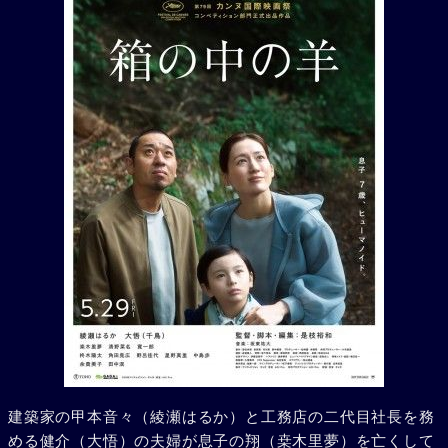
建築家の甲本音々（綾瀬はるか）と工務店の二代目社長を務
める健介（大悟）の夫婦が息子の翔（桒木里夢）を亡くして