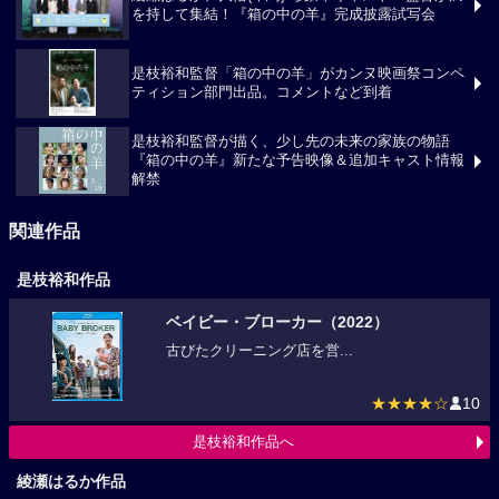
綾瀬はるか、大悟(千鳥) ら豪華キャスト・監督が満
を持して集結！『箱の中の羊』完成披露試写会
是枝裕和監督「箱の中の羊」がカンヌ映画祭コンペ
ティション部門出品。コメントなど到着
是枝裕和監督が描く、少し先の未来の家族の物語
『箱の中の羊』新たな予告映像＆追加キャスト情報
解禁
関連作品
是枝裕和作品
ベイビー・ブローカー（2022）
古びたクリーニング店を営...
★★★★☆
10
是枝裕和作品へ
綾瀬はるか作品