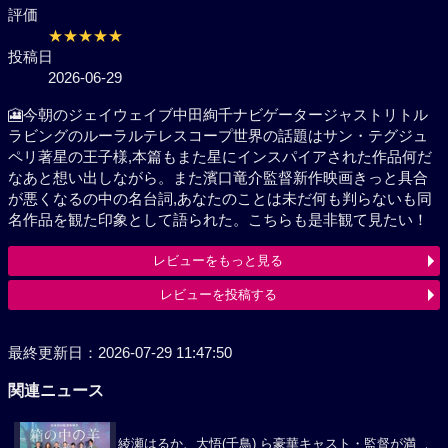
評価
★★★★★
投稿日
2026-06-29
🎦今朝のジェイウェイブ中田絢千ナビゲータージャス
トリトルラビングのルーラルテレスコープ世界の話題
はサン・テグジュペリ著星の王子様,本篇もまた星にイ
ンスパイアされた作品何だなあと想い出しながら。ま
た濱口竜介監督新作映画きっと具合が悪くなるの中の
名台詞,あなたのことは未だ何も判らないも同名作品を
観た印象として語られた。こちらも是非観て見たい！
レビューをもっと見る
レビューを投稿する
最終更新日：2026-07-29 11:47:50
関連ニュース