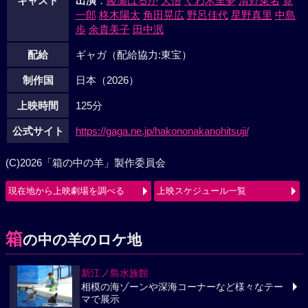
キャスト
出演
：
綾瀬はるか
大悟
くわ木里夢
清野菜名
寛
一郎
柊木陽太
角田晃広
野呂佳代
星野真里
中島
歩
余貴美子
田中泯
配給
ギャガ（配給協力:東宝）
制作国
日本（2026）
上映時間
125分
公式サイト
https://gaga.ne.jp/hakononakanohitsuji/
(C)2026「箱の中の羊」製作委員会
現在地から上映劇場を調べる
上映スケジュール一覧
箱
の中の羊のロケ地
新江ノ島水族館
相模の海ゾーンや深海コーナーなど様々なテー
マで展示