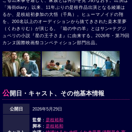
こる出来事を通して、家族とは何かを見つめなおす。出演は
「海街diary」以来、11年ぶりの是枝作品出演となる綾瀬は
るか、是枝組初参加の大悟（千鳥）。ヒューマノイドの翔
を、200名以上のオーディションから抜てきされた桒木里夢
（くわきりむ）が演じる。「箱の中の羊」とはサン=テグジ
ュペリの小説『星の王子さま』に由来する。2026年・第79回
カンヌ国際映画祭コンペティション部門出品。
公
開日・キャスト、その他基本情報
公開日
2026年5月29日
監督
：
是枝裕和
脚本
：
是枝裕和