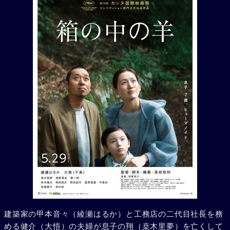
建築家の甲本音々（綾瀬はるか）と工務店の二代目社長を務
める健介（大悟）の夫婦が息子の翔（桒木里夢）を亡くして