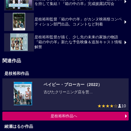
綾瀬はるか、大悟(千鳥) ら豪華キャスト・監督が満
を持して集結！『箱の中の羊』完成披露試写会
是枝裕和監督「箱の中の羊」がカンヌ映画祭コンペ
ティション部門出品。コメントなど到着
是枝裕和監督が描く、少し先の未来の家族の物語
『箱の中の羊』新たな予告映像＆追加キャスト情報
解禁
関連作品
是枝裕和作品
ベイビー・ブローカー（2022）
古びたクリーニング店を営...
★★★★☆
10
是枝裕和作品へ
綾瀬はるか作品