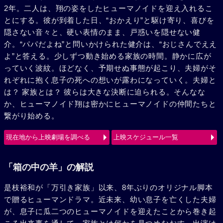
2年。二人は、翔の姿をしたヒューマノイドを迎え入れるこ
とにする。彼が到着した日、“おかえり”と駆け寄り、喜びを
隠さない音々と、硬い表情のまま、戸惑いを隠せない健
介。“パパだよね”と問いかけられた健介は、“おじさんでええ
よ”と答える。少しずつ動き始める家族の時間。静かに広が
っていく波紋。ほどなく、予期せぬ事態が起こり、夫婦がそ
れぞれに抱く息子の死への想いが露わになっていく。夫婦と
は？ 家族とは？ 彼らは大きな決断に迫られる。そんなな
か、ヒューマノイド翔は密かにヒューマノイドの仲間たちと
繋がり始める。
現在地から上映劇場を調べる
上映スケジュール一覧
「箱の中の羊」の解説
是枝裕和が「万引き家族」以来、8年ぶりのオリジナル脚本
で贈るヒューマンドラマ。近未来、幼い息子を亡くした夫婦
が、息子に瓜二つのヒューマノイドを迎えたことから巻き起