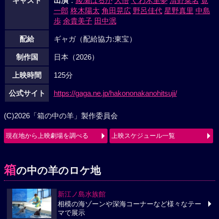
キャスト
出演
：
綾瀬はるか
大悟
くわ木里夢
清野菜名
寛
一郎
柊木陽太
角田晃広
野呂佳代
星野真里
中島
歩
余貴美子
田中泯
配給
ギャガ（配給協力:東宝）
制作国
日本（2026）
上映時間
125分
公式サイト
https://gaga.ne.jp/hakononakanohitsuji/
(C)2026「箱の中の羊」製作委員会
現在地から上映劇場を調べる
上映スケジュール一覧
箱
の中の羊のロケ地
新江ノ島水族館
相模の海ゾーンや深海コーナーなど様々なテー
マで展示