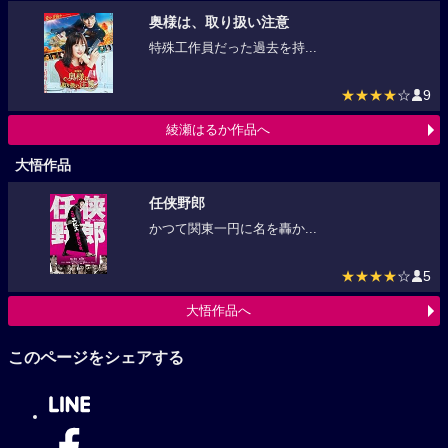
奥様は、取り扱い注意
特殊工作員だった過去を持...
★★★★
☆
9
綾瀬はるか作品へ
大悟作品
任侠野郎
かつて関東一円に名を轟か...
★★★★
☆
5
大悟作品へ
このページをシェアする