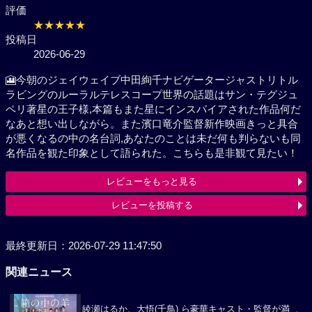
評価
★★★★★
投稿日
2026-06-29
🎦今朝のジェイウェイブ中田絢千ナビゲータージャス
トリトルラビングのルーラルテレスコープ世界の話題
はサン・テグジュペリ著星の王子様,本篇もまた星にイ
ンスパイアされた作品何だなあと想い出しながら。ま
た濱口竜介監督新作映画きっと具合が悪くなるの中の
名台詞,あなたのことは未だ何も判らないも同名作品を
観た印象として語られた。こちらも是非観て見たい！
レビューをもっと見る
レビューを投稿する
最終更新日：2026-07-29 11:47:50
関連ニュース