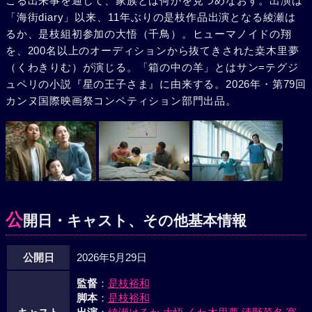
こる出来事を通して、家族とは何かを見つめなおす。出演は
「海街diary」以来、11年ぶりの是枝作品出演となる綾瀬は
るか、是枝組初参加の大悟（千鳥）。ヒューマノイドの翔
を、200名以上のオーディションから抜てきされた桒木里夢
（くわきりむ）が演じる。「箱の中の羊」とはサン=テグジ
ュペリの小説『星の王子さま』に由来する。2026年・第79回
カンヌ国際映画祭コンペティション部門出品。
公
開日・キャスト、その他基本情報
公開日
2026年5月29日
監督
：
是枝裕和
脚本
：
是枝裕和