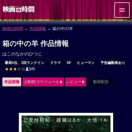
映画の時間
→
作品情報
→ 箱の中の羊
箱の中の羊 作品情報
はこのなかのひつじ
最高5位、3回ランクイン
ドラマ
SF
ヒューマン
予告編動画あり
★★★☆
☆
9件
作品情報
上映館/スケジュール
レビュー
動画配信