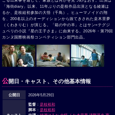
こる出来事を通して、家族とは何かを見つめなおす。出演は
「海街diary」以来、11年ぶりの是枝作品出演となる綾瀬は
るか、是枝組初参加の大悟（千鳥）。ヒューマノイドの翔
を、200名以上のオーディションから抜てきされた桒木里夢
（くわきりむ）が演じる。「箱の中の羊」とはサン=テグジ
ュペリの小説『星の王子さま』に由来する。2026年・第79回
カンヌ国際映画祭コンペティション部門出品。
公
開日・キャスト、その他基本情報
公開日
2026年5月29日
監督
：
是枝裕和
脚本
：
是枝裕和