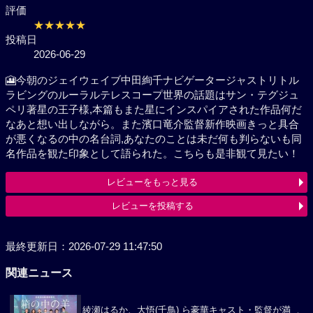
評価
★★★★★
投稿日
2026-06-29
🎦今朝のジェイウェイブ中田絢千ナビゲータージャス
トリトルラビングのルーラルテレスコープ世界の話題
はサン・テグジュペリ著星の王子様,本篇もまた星にイ
ンスパイアされた作品何だなあと想い出しながら。ま
た濱口竜介監督新作映画きっと具合が悪くなるの中の
名台詞,あなたのことは未だ何も判らないも同名作品を
観た印象として語られた。こちらも是非観て見たい！
レビューをもっと見る
レビューを投稿する
最終更新日：2026-07-29 11:47:50
関連ニュース