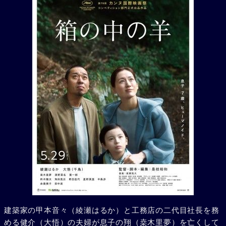
建築家の甲本音々（綾瀬はるか）と工務店の二代目社長を務
める健介（大悟）の夫婦が息子の翔（桒木里夢）を亡くして