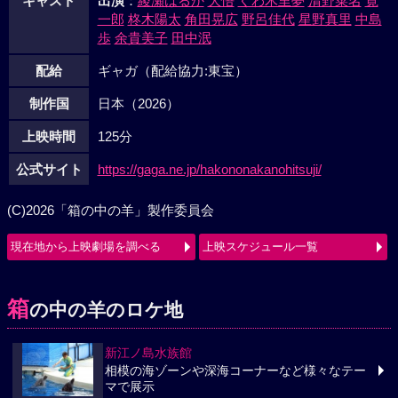
キャスト
出演
：
綾瀬はるか
大悟
くわ木里夢
清野菜名
寛
一郎
柊木陽太
角田晃広
野呂佳代
星野真里
中島
歩
余貴美子
田中泯
配給
ギャガ（配給協力:東宝）
制作国
日本（2026）
上映時間
125分
公式サイト
https://gaga.ne.jp/hakononakanohitsuji/
(C)2026「箱の中の羊」製作委員会
現在地から上映劇場を調べる
上映スケジュール一覧
箱
の中の羊のロケ地
新江ノ島水族館
相模の海ゾーンや深海コーナーなど様々なテー
マで展示