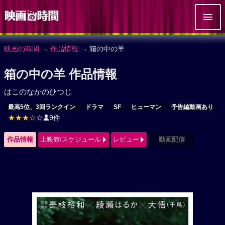
映画の時間
→
作品情報
→ 箱の中の羊
箱の中の羊 作品情報
はこのなかのひつじ
最高5位、3回ランクイン
ドラマ
SF
ヒューマン
予告編動画あり
★★★☆
☆
9件
作品情報
上映館/スケジュール
レビュー
動画配信