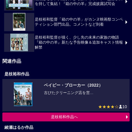
綾瀬はるか、大悟(千鳥) ら豪華キャスト・監督が満
を持して集結！『箱の中の羊』完成披露試写会
是枝裕和監督「箱の中の羊」がカンヌ映画祭コンペ
ティション部門出品。コメントなど到着
是枝裕和監督が描く、少し先の未来の家族の物語
『箱の中の羊』新たな予告映像＆追加キャスト情報
解禁
関連作品
是枝裕和作品
ベイビー・ブローカー（2022）
古びたクリーニング店を営...
★★★★☆
10
是枝裕和作品へ
綾瀬はるか作品