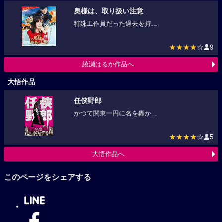
奥様は、取り扱い注意
特殊工作員だった過去を持...
★★★★
☆
9
綾瀬はるか作品へ
大悟作品
任侠野郎
かつて関東一円に名を轟か...
★★★★
☆
5
大悟作品へ
このページをシェアする