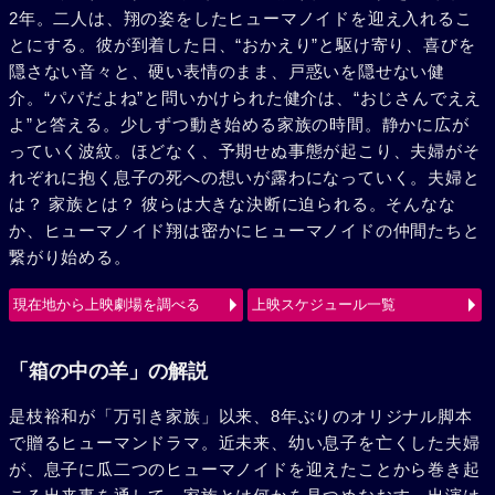
2年。二人は、翔の姿をしたヒューマノイドを迎え入れるこ
とにする。彼が到着した日、“おかえり”と駆け寄り、喜びを
隠さない音々と、硬い表情のまま、戸惑いを隠せない健
介。“パパだよね”と問いかけられた健介は、“おじさんでええ
よ”と答える。少しずつ動き始める家族の時間。静かに広が
っていく波紋。ほどなく、予期せぬ事態が起こり、夫婦がそ
れぞれに抱く息子の死への想いが露わになっていく。夫婦と
は？ 家族とは？ 彼らは大きな決断に迫られる。そんなな
か、ヒューマノイド翔は密かにヒューマノイドの仲間たちと
繋がり始める。
現在地から上映劇場を調べる
上映スケジュール一覧
「箱の中の羊」の解説
是枝裕和が「万引き家族」以来、8年ぶりのオリジナル脚本
で贈るヒューマンドラマ。近未来、幼い息子を亡くした夫婦
が、息子に瓜二つのヒューマノイドを迎えたことから巻き起