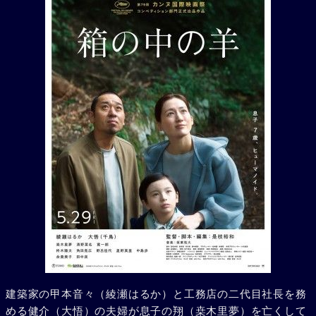
建築家の甲本音々（綾瀬はるか）と工務店の二代目社長を務
める健介（大悟）の夫婦が息子の翔（桒木里夢）を亡くして