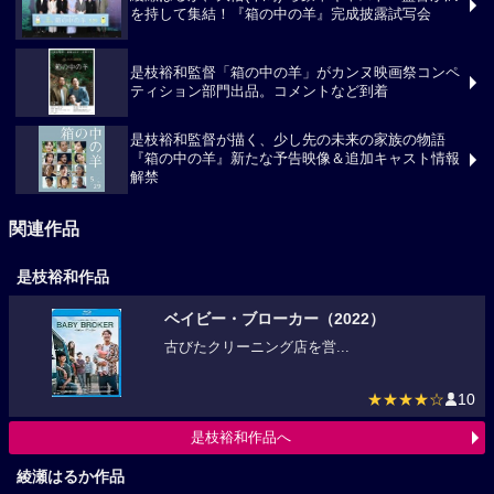
綾瀬はるか、大悟(千鳥) ら豪華キャスト・監督が満
を持して集結！『箱の中の羊』完成披露試写会
是枝裕和監督「箱の中の羊」がカンヌ映画祭コンペ
ティション部門出品。コメントなど到着
是枝裕和監督が描く、少し先の未来の家族の物語
『箱の中の羊』新たな予告映像＆追加キャスト情報
解禁
関連作品
是枝裕和作品
ベイビー・ブローカー（2022）
古びたクリーニング店を営...
★★★★☆
10
是枝裕和作品へ
綾瀬はるか作品