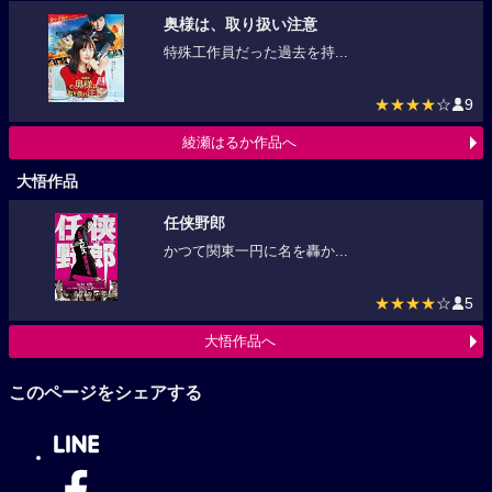
奥様は、取り扱い注意
特殊工作員だった過去を持...
★★★★
☆
9
綾瀬はるか作品へ
大悟作品
任侠野郎
かつて関東一円に名を轟か...
★★★★
☆
5
大悟作品へ
このページをシェアする