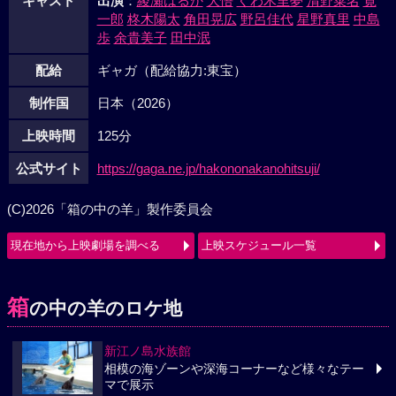
キャスト
出演
：
綾瀬はるか
大悟
くわ木里夢
清野菜名
寛
一郎
柊木陽太
角田晃広
野呂佳代
星野真里
中島
歩
余貴美子
田中泯
配給
ギャガ（配給協力:東宝）
制作国
日本（2026）
上映時間
125分
公式サイト
https://gaga.ne.jp/hakononakanohitsuji/
(C)2026「箱の中の羊」製作委員会
現在地から上映劇場を調べる
上映スケジュール一覧
箱
の中の羊のロケ地
新江ノ島水族館
相模の海ゾーンや深海コーナーなど様々なテー
マで展示