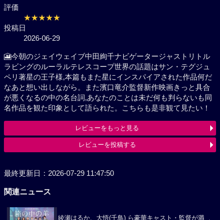
評価
★★★★★
投稿日
2026-06-29
🎦今朝のジェイウェイブ中田絢千ナビゲータージャス
トリトルラビングのルーラルテレスコープ世界の話題
はサン・テグジュペリ著星の王子様,本篇もまた星にイ
ンスパイアされた作品何だなあと想い出しながら。ま
た濱口竜介監督新作映画きっと具合が悪くなるの中の
名台詞,あなたのことは未だ何も判らないも同名作品を
観た印象として語られた。こちらも是非観て見たい！
レビューをもっと見る
レビューを投稿する
最終更新日：2026-07-29 11:47:50
関連ニュース