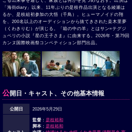
こる出来事を通して、家族とは何かを見つめなおす。出演は
「海街diary」以来、11年ぶりの是枝作品出演となる綾瀬は
るか、是枝組初参加の大悟（千鳥）。ヒューマノイドの翔
を、200名以上のオーディションから抜てきされた桒木里夢
（くわきりむ）が演じる。「箱の中の羊」とはサン=テグジ
ュペリの小説『星の王子さま』に由来する。2026年・第79回
カンヌ国際映画祭コンペティション部門出品。
公
開日・キャスト、その他基本情報
公開日
2026年5月29日
監督
：
是枝裕和
脚本
：
是枝裕和