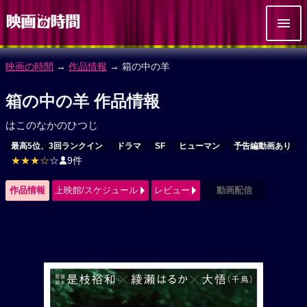
映画の時間
→
作品情報
→ 箱の中の羊
箱の中の羊 作品情報
はこのなかのひつじ
最高5位、3回ランクイン
ドラマ
SF
ヒューマン
予告編動画あり
★★★☆
☆
9件
作品情報
上映館/スケジュール
レビュー
動画配信