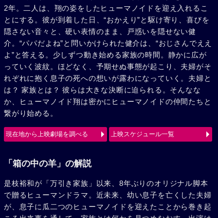
2年。二人は、翔の姿をしたヒューマノイドを迎え入れるこ
とにする。彼が到着した日、“おかえり”と駆け寄り、喜びを
隠さない音々と、硬い表情のまま、戸惑いを隠せない健
介。“パパだよね”と問いかけられた健介は、“おじさんでええ
よ”と答える。少しずつ動き始める家族の時間。静かに広が
っていく波紋。ほどなく、予期せぬ事態が起こり、夫婦がそ
れぞれに抱く息子の死への想いが露わになっていく。夫婦と
は？ 家族とは？ 彼らは大きな決断に迫られる。そんなな
か、ヒューマノイド翔は密かにヒューマノイドの仲間たちと
繋がり始める。
現在地から上映劇場を調べる
上映スケジュール一覧
「箱の中の羊」の解説
是枝裕和が「万引き家族」以来、8年ぶりのオリジナル脚本
で贈るヒューマンドラマ。近未来、幼い息子を亡くした夫婦
が、息子に瓜二つのヒューマノイドを迎えたことから巻き起