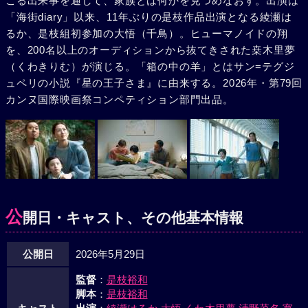
こる出来事を通して、家族とは何かを見つめなおす。出演は
「海街diary」以来、11年ぶりの是枝作品出演となる綾瀬は
るか、是枝組初参加の大悟（千鳥）。ヒューマノイドの翔
を、200名以上のオーディションから抜てきされた桒木里夢
（くわきりむ）が演じる。「箱の中の羊」とはサン=テグジ
ュペリの小説『星の王子さま』に由来する。2026年・第79回
カンヌ国際映画祭コンペティション部門出品。
公
開日・キャスト、その他基本情報
公開日
2026年5月29日
監督
：
是枝裕和
脚本
：
是枝裕和