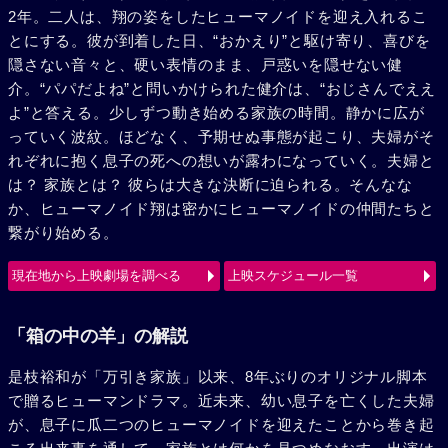
2年。二人は、翔の姿をしたヒューマノイドを迎え入れるこ
とにする。彼が到着した日、“おかえり”と駆け寄り、喜びを
隠さない音々と、硬い表情のまま、戸惑いを隠せない健
介。“パパだよね”と問いかけられた健介は、“おじさんでええ
よ”と答える。少しずつ動き始める家族の時間。静かに広が
っていく波紋。ほどなく、予期せぬ事態が起こり、夫婦がそ
れぞれに抱く息子の死への想いが露わになっていく。夫婦と
は？ 家族とは？ 彼らは大きな決断に迫られる。そんなな
か、ヒューマノイド翔は密かにヒューマノイドの仲間たちと
繋がり始める。
現在地から上映劇場を調べる
上映スケジュール一覧
「箱の中の羊」の解説
是枝裕和が「万引き家族」以来、8年ぶりのオリジナル脚本
で贈るヒューマンドラマ。近未来、幼い息子を亡くした夫婦
が、息子に瓜二つのヒューマノイドを迎えたことから巻き起