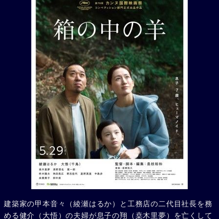
建築家の甲本音々（綾瀬はるか）と工務店の二代目社長を務
める健介（大悟）の夫婦が息子の翔（桒木里夢）を亡くして