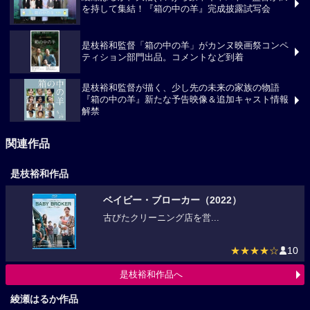
綾瀬はるか、大悟(千鳥) ら豪華キャスト・監督が満
を持して集結！『箱の中の羊』完成披露試写会
是枝裕和監督「箱の中の羊」がカンヌ映画祭コンペ
ティション部門出品。コメントなど到着
是枝裕和監督が描く、少し先の未来の家族の物語
『箱の中の羊』新たな予告映像＆追加キャスト情報
解禁
関連作品
是枝裕和作品
ベイビー・ブローカー（2022）
古びたクリーニング店を営...
★★★★☆
10
是枝裕和作品へ
綾瀬はるか作品