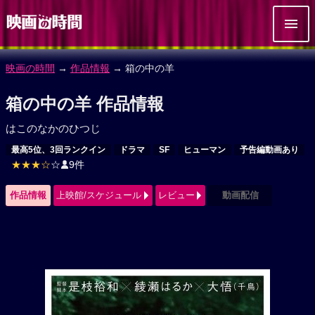
映画の時間
→
作品情報
→ 箱の中の羊
箱の中の羊 作品情報
はこのなかのひつじ
最高5位、3回ランクイン
ドラマ
SF
ヒューマン
予告編動画あり
★★★☆
☆
9件
作品情報
上映館/スケジュール
レビュー
動画配信