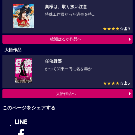
奥様は、取り扱い注意
特殊工作員だった過去を持...
★★★★
☆
9
綾瀬はるか作品へ
大悟作品
任侠野郎
かつて関東一円に名を轟か...
★★★★
☆
5
大悟作品へ
このページをシェアする