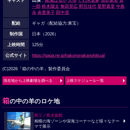
キャスト
出演
：
綾瀬はるか
大悟
くわ木里夢
清野菜名
寛
一郎
柊木陽太
角田晃広
野呂佳代
星野真里
中島
歩
余貴美子
田中泯
配給
ギャガ（配給協力:東宝）
制作国
日本（2026）
上映時間
125分
公式サイト
https://gaga.ne.jp/hakononakanohitsuji/
(C)2026「箱の中の羊」製作委員会
現在地から上映劇場を調べる
上映スケジュール一覧
箱
の中の羊のロケ地
新江ノ島水族館
相模の海ゾーンや深海コーナーなど様々なテー
マで展示