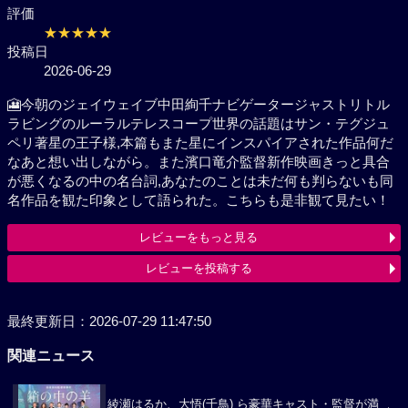
評価
★★★★★
投稿日
2026-06-29
🎦今朝のジェイウェイブ中田絢千ナビゲータージャス
トリトルラビングのルーラルテレスコープ世界の話題
はサン・テグジュペリ著星の王子様,本篇もまた星にイ
ンスパイアされた作品何だなあと想い出しながら。ま
た濱口竜介監督新作映画きっと具合が悪くなるの中の
名台詞,あなたのことは未だ何も判らないも同名作品を
観た印象として語られた。こちらも是非観て見たい！
レビューをもっと見る
レビューを投稿する
最終更新日：2026-07-29 11:47:50
関連ニュース