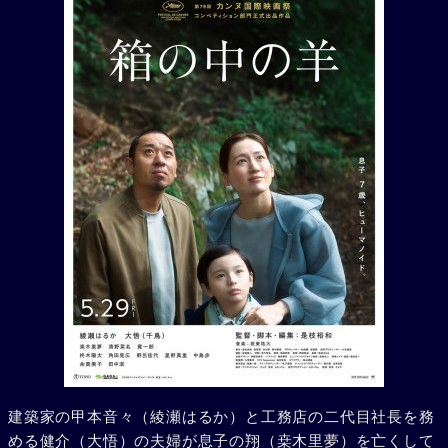
建築家の甲本音々（綾瀬はるか）と工務店の二代目社長を務
める健介（大悟）の夫婦が息子の翔（桒木里夢）を亡くして