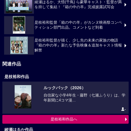
綾瀬はるか、大悟(千鳥) ら豪華キャスト・監督が満
を持して集結！『箱の中の羊』完成披露試写会
是枝裕和監督「箱の中の羊」がカンヌ映画祭コンペ
ティション部門出品。コメントなど到着
是枝裕和監督が描く、少し先の未来の家族の物語
『箱の中の羊』新たな予告映像＆追加キャスト情報
解禁
関連作品
是枝裕和作品
ルックバック（2026）
自信家な小学4年生・藤野（七瀬ふうり）は、学
年新聞に4コマ漫...
-
是枝裕和作品へ
綾瀬はるか作品