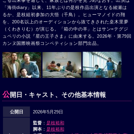
こる出来事を通して、家族とは何かを見つめなおす。出演は
「海街diary」以来、11年ぶりの是枝作品出演となる綾瀬は
るか、是枝組初参加の大悟（千鳥）。ヒューマノイドの翔
を、200名以上のオーディションから抜てきされた桒木里夢
（くわきりむ）が演じる。「箱の中の羊」とはサン=テグジ
ュペリの小説『星の王子さま』に由来する。2026年・第79回
カンヌ国際映画祭コンペティション部門出品。
公
開日・キャスト、その他基本情報
公開日
2026年5月29日
監督
：
是枝裕和
脚本
：
是枝裕和