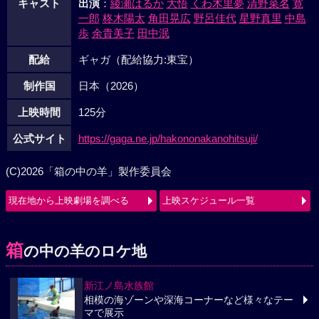
キャスト
出演
：
綾瀬はるか
大悟
くわ木里夢
清野菜名
寛
一郎
柊木陽太
角田晃広
野呂佳代
星野真里
中島
歩
余貴美子
田中泯
配給
ギャガ（配給協力:東宝）
制作国
日本（2026）
上映時間
125分
公式サイト
https://gaga.ne.jp/hakononakanohitsuji/
(C)2026「箱の中の羊」製作委員会
現在地から上映劇場を調べる
上映スケジュール一覧
箱
の中の羊のロケ地
新江ノ島水族館
相模の海ゾーンや深海コーナーなど様々なテー
マで展示