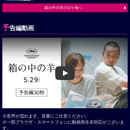
箱の中の羊のロケ地へ
予
告編動画
Play
※音声が流れます。音量にご注意ください。
※一部ブラウザ・スマートフォンに動画再生非対応がございま
す。