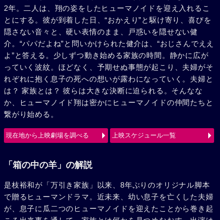
2年。二人は、翔の姿をしたヒューマノイドを迎え入れるこ
とにする。彼が到着した日、“おかえり”と駆け寄り、喜びを
隠さない音々と、硬い表情のまま、戸惑いを隠せない健
介。“パパだよね”と問いかけられた健介は、“おじさんでええ
よ”と答える。少しずつ動き始める家族の時間。静かに広が
っていく波紋。ほどなく、予期せぬ事態が起こり、夫婦がそ
れぞれに抱く息子の死への想いが露わになっていく。夫婦と
は？ 家族とは？ 彼らは大きな決断に迫られる。そんなな
か、ヒューマノイド翔は密かにヒューマノイドの仲間たちと
繋がり始める。
現在地から上映劇場を調べる
上映スケジュール一覧
「箱の中の羊」の解説
是枝裕和が「万引き家族」以来、8年ぶりのオリジナル脚本
で贈るヒューマンドラマ。近未来、幼い息子を亡くした夫婦
が、息子に瓜二つのヒューマノイドを迎えたことから巻き起