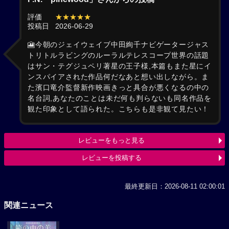
評価
★★★★★
投稿日
2026-06-29
🎦今朝のジェイウェイブ中田絢千ナビゲータージャス
トリトルラビングのルーラルテレスコープ世界の話題
はサン・テグジュペリ著星の王子様,本篇もまた星にイ
ンスパイアされた作品何だなあと想い出しながら。ま
た濱口竜介監督新作映画きっと具合が悪くなるの中の
名台詞,あなたのことは未だ何も判らないも同名作品を
観た印象として語られた。こちらも是非観て見たい！
レビューをもっと見る
レビューを投稿する
最終更新日：2026-08-11 02:00:01
関連ニュース