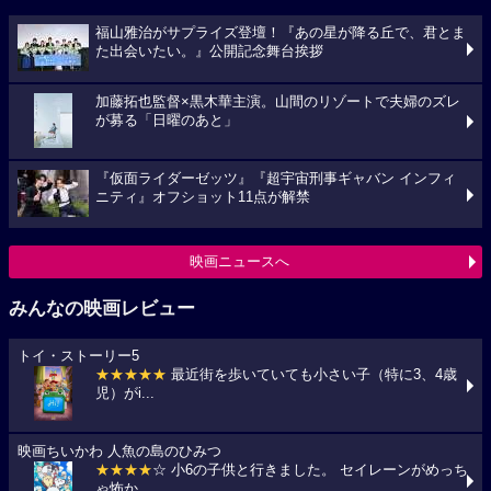
福山雅治がサプライズ登壇！『あの星が降る丘で、君とま
た出会いたい。』公開記念舞台挨拶
加藤拓也監督×黒木華主演。山間のリゾートで夫婦のズレ
が募る「日曜のあと」
『仮面ライダーゼッツ』『超宇宙刑事ギャバン インフィ
ニティ』オフショット11点が解禁
映画ニュースへ
みんなの映画レビュー
トイ・ストーリー5
★★★★★
最近街を歩いていても小さい子（特に3、4歳
児）がi...
映画ちいかわ 人魚の島のひみつ
★★★★
☆ 小6の子供と行きました。 セイレーンがめっち
ゃ怖か...