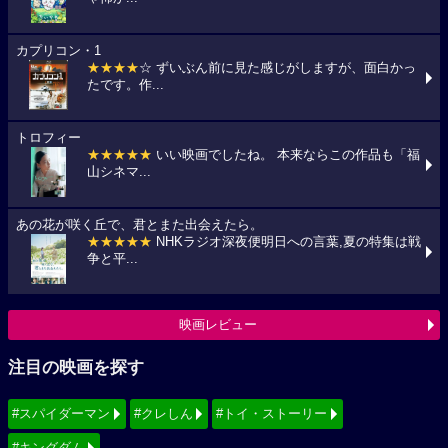
カプリコン・1
★★★★
☆ ずいぶん前に見た感じがしますが、面白かっ
たです。作...
トロフィー
★★★★★
いい映画でしたね。 本来ならこの作品も「福
山シネマ...
あの花が咲く丘で、君とまた出会えたら。
★★★★★
NHKラジオ深夜便明日への言葉,夏の特集は戦
争と平...
映画レビュー
注目の映画を探す
#スパイダーマン
#クレしん
#トイ・ストーリー
#キングダム