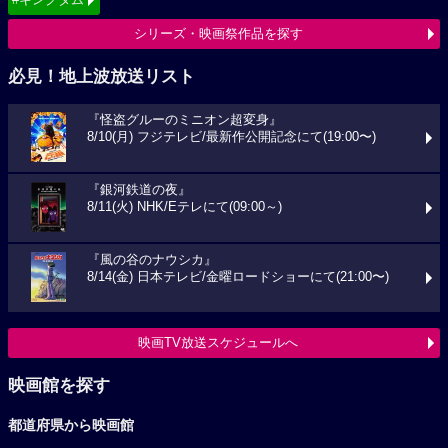
シリーズ・映画祭作品を探す
必見！地上波放送リスト
『怪盗グルーのミニオン超変身』
8/10(月) フジテレビ/最新作公開記念にて(19:00〜)
『銀河鉄道の夜』
8/11(火) NHK/Eテレにて(09:00～)
『風の谷のナウシカ』
8/14(金) 日本テレビ/金曜ロードショーにて(21:00〜)
映画TV放送スケジュールへ
映画館を探す
都道府県から映画館