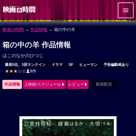
映画の時間
→
作品情報
→ 箱の中の羊
箱の中の羊 作品情報
はこのなかのひつじ
最高5位、3回ランクイン
ドラマ
SF
ヒューマン
予告編動画あり
★★★☆
☆
9件
作品情報
上映館/スケジュール
レビュー
動画配信