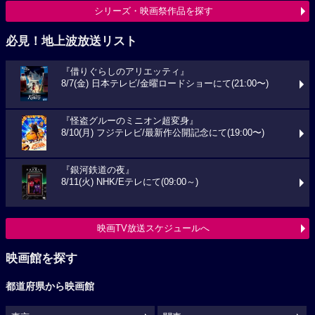
シリーズ・映画祭作品を探す
必見！地上波放送リスト
『借りぐらしのアリエッティ』
8/7(金) 日本テレビ/金曜ロードショーにて(21:00〜)
『怪盗グルーのミニオン超変身』
8/10(月) フジテレビ/最新作公開記念にて(19:00〜)
『銀河鉄道の夜』
8/11(火) NHK/Eテレにて(09:00～)
映画TV放送スケジュールへ
映画館を探す
都道府県から映画館