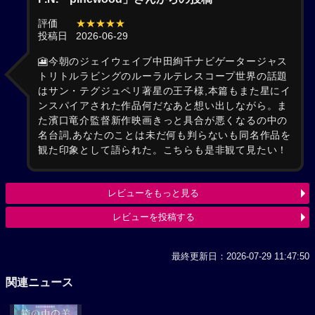
評価
★★★★★
投稿日
2026-06-29
🎦今朝のジェイウェイブ中田絢千ナビゲータージャス
トリトルラビングのルーラルテレスコープ世界の話題
はサン・テグジュペリ著星の王子様,本篇もまた星にイ
ンスパイアされた作品何だなあと想い出しながら。ま
た濱口竜介監督新作映画きっと具合が悪くなるの中の
名台詞,あなたのことは未だ何も判らないも同名作品を
観た印象として語られた。こちらも是非観て見たい！
レビューをもっと見る
レビューを投稿する
最終更新日：2026-07-29 11:47:50
関連ニュース