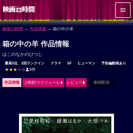
映画の時間
→
作品情報
→ 箱の中の羊
箱の中の羊 作品情報
はこのなかのひつじ
最高5位、3回ランクイン
ドラマ
SF
ヒューマン
予告編動画あり
★★★☆
☆
9件
作品情報
上映館/スケジュール
レビュー
動画配信