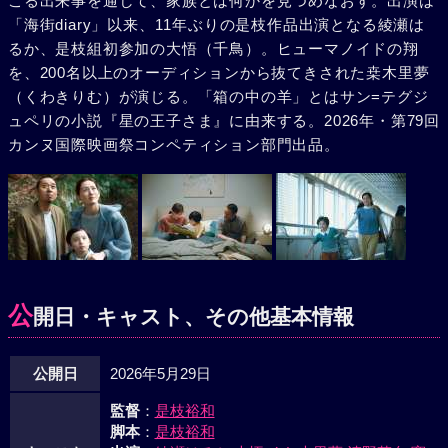
こる出来事を通して、家族とは何かを見つめなおす。出演は
「海街diary」以来、11年ぶりの是枝作品出演となる綾瀬は
るか、是枝組初参加の大悟（千鳥）。ヒューマノイドの翔
を、200名以上のオーディションから抜てきされた桒木里夢
（くわきりむ）が演じる。「箱の中の羊」とはサン=テグジ
ュペリの小説『星の王子さま』に由来する。2026年・第79回
カンヌ国際映画祭コンペティション部門出品。
公
開日・キャスト、その他基本情報
公開日
2026年5月29日
監督
：
是枝裕和
脚本
：
是枝裕和