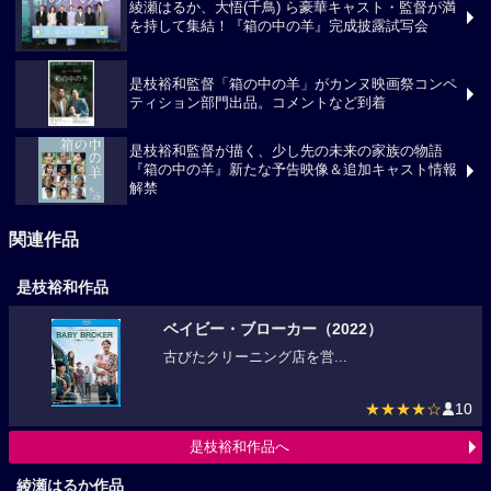
綾瀬はるか、大悟(千鳥) ら豪華キャスト・監督が満
を持して集結！『箱の中の羊』完成披露試写会
是枝裕和監督「箱の中の羊」がカンヌ映画祭コンペ
ティション部門出品。コメントなど到着
是枝裕和監督が描く、少し先の未来の家族の物語
『箱の中の羊』新たな予告映像＆追加キャスト情報
解禁
関連作品
是枝裕和作品
ベイビー・ブローカー（2022）
古びたクリーニング店を営...
★★★★☆
10
是枝裕和作品へ
綾瀬はるか作品