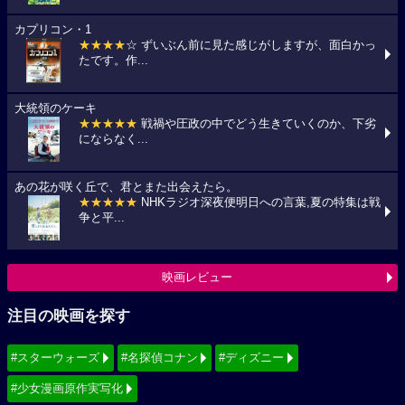
カプリコン・1
★★★★
☆ ずいぶん前に見た感じがしますが、面白かっ
たです。作...
大統領のケーキ
★★★★★
戦禍や圧政の中でどう生きていくのか、下劣
にならなく...
あの花が咲く丘で、君とまた出会えたら。
★★★★★
NHKラジオ深夜便明日への言葉,夏の特集は戦
争と平...
映画レビュー
注目の映画を探す
#スターウォーズ
#名探偵コナン
#ディズニー
#少女漫画原作実写化