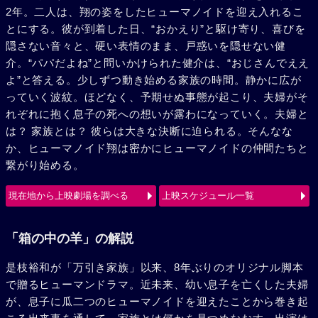
2年。二人は、翔の姿をしたヒューマノイドを迎え入れるこ
とにする。彼が到着した日、“おかえり”と駆け寄り、喜びを
隠さない音々と、硬い表情のまま、戸惑いを隠せない健
介。“パパだよね”と問いかけられた健介は、“おじさんでええ
よ”と答える。少しずつ動き始める家族の時間。静かに広が
っていく波紋。ほどなく、予期せぬ事態が起こり、夫婦がそ
れぞれに抱く息子の死への想いが露わになっていく。夫婦と
は？ 家族とは？ 彼らは大きな決断に迫られる。そんなな
か、ヒューマノイド翔は密かにヒューマノイドの仲間たちと
繋がり始める。
現在地から上映劇場を調べる
上映スケジュール一覧
「箱の中の羊」の解説
是枝裕和が「万引き家族」以来、8年ぶりのオリジナル脚本
で贈るヒューマンドラマ。近未来、幼い息子を亡くした夫婦
が、息子に瓜二つのヒューマノイドを迎えたことから巻き起