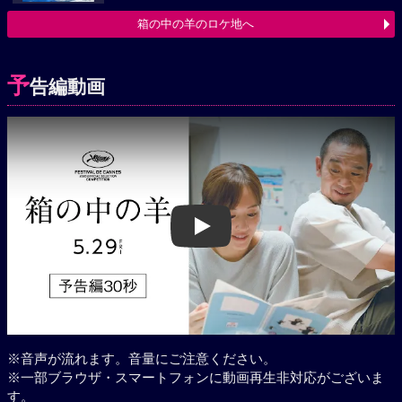
箱の中の羊のロケ地へ
予
告編動画
Play
※音声が流れます。音量にご注意ください。
※一部ブラウザ・スマートフォンに動画再生非対応がございま
す。