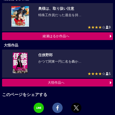
奥様は、取り扱い注意
特殊工作員だった過去を持...
★★★★
☆
9
綾瀬はるか作品へ
大悟作品
任侠野郎
かつて関東一円に名を轟か...
★★★★
☆
5
大悟作品へ
このページをシェアする