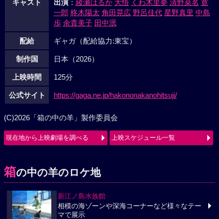
キャスト
出演
：
綾瀬はるか
大悟
くわ木里夢
清野菜名
寛
一郎
柊木陽太
角田晃広
野呂佳代
星野真里
中島
歩
余貴美子
田中泯
配給
ギャガ（配給協力:東宝）
制作国
日本（2026）
上映時間
125分
公式サイト
https://gaga.ne.jp/hakononakanohitsuji/
(C)2026「箱の中の羊」製作委員会
現在地から上映劇場を調べる
上映スケジュール一覧
箱
の中の羊のロケ地
新江ノ島水族館
相模の海ゾーンや深海コーナーなど様々なテー
マで展示