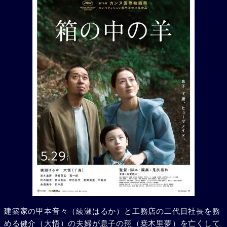
建築家の甲本音々（綾瀬はるか）と工務店の二代目社長を務
める健介（大悟）の夫婦が息子の翔（桒木里夢）を亡くして