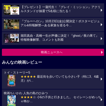
【プレゼント】一蓮托生！『グレイ・ミッション』アクリ
ルスタンドが抽選で5名様に当たる！
『ブルーヘロン』10月23日(金)公開決定！ポスタービジュ
アル&特報解禁―ある家族を巡る今...
堀田真由・高橋一生が声優に決定！『ghost／夜の果て』
特報映像解禁、コメントも到着
映画ニュースへ
みんなの映画レビュー
トイ・ストーリー5
★★★★★
最近街を歩いていても小さい子（特に3、4歳
児）がi...
映画ちいかわ 人魚の島のひみつ
★★★★
☆ 小6の子供と行きました。 セイレーンがめっち
ゃ怖か...