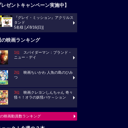
プレゼントキャンペーン実施中】
『グレイ・ミッション』アクリルス
ンド
様 [〆8/16(日)]
週の映画ランキング
1位
スパイダーマン：ブランド・
ュー・デイ
2位
映画ちいかわ 人魚の島のひみ
3位
映画クレヨンしんちゃん 奇々
々！オラの妖怪バケ～ション
の映画動員数ランキング
チェック！今週の３本
ミニオンズ＆モンスターズ