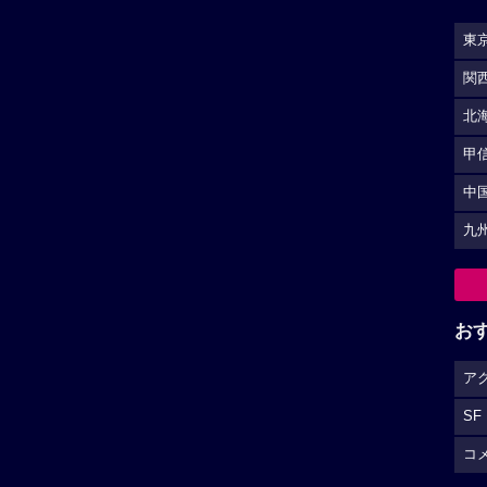
SF
コ
（
広告を非表示にするには
）
S