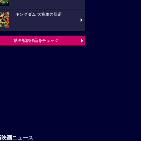
新映画ニュース
「八つ墓村」悪夢的な予告編解禁、
題歌は松本孝弘（B’z）率いるTMGが担当
フランシス・ンら出演。中年男たち
ボートレースに挑む「逆流の男たち」
『ブルーヘロン』10月23日(金)公開
定！ポスタービジュアル&特報解禁―ある家
巡る今...
映画ニュースへ