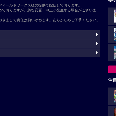
基本情報
た
注
くわ木里夢
清野菜名
寛一郎
柊木陽太
角田晃広
野呂佳代
子
田中泯
灼
）
akanohitsuji/