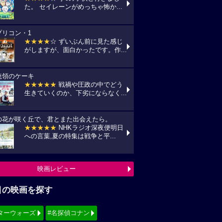
目の映画を探す
ターウォーズ
#名探偵コナン
ィズニー
#少女漫画原作実写化
シリーズ・映画祭作品を探す
見！地上波放送リスト
『怪盗グルーのミニオン超変身』
10(月) フジテレビ/最新作公開記念にて
:00〜)
『銀河鉄道の夜』
11(火) NHK/Eテレにて(09:00～)
『風の谷のナウシカ』
14(金) 日本テレビ/金曜ロードショーにて
:00〜)
映画TV放送スケジュールへ