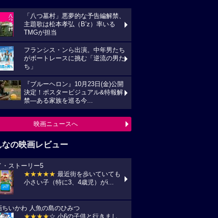
んなの映画レビュー
イ・ストーリー5
★★★★★
最近街を歩いていても
い子（特に3、4歳児）がi...
画ちいかわ 人魚の島のひみつ
★★★★
☆ 小6の子供と行きまし
 セイレーンがめっちゃ怖か...
プリコン・1
★★★★
☆ ずいぶん前に見た感じ
しますが、面白かったです。作...
統領のケーキ
★★★★★
戦禍や圧政の中でどう
きていくのか、下劣にならなく...
の花が咲く丘で、君とまた出会えたら。
★★★★★
NHKラジオ深夜便明日
言葉,夏の特集は戦争と平...
映画レビュー