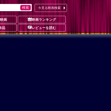
今見る映画検索
の映画
映画ランキング
作品
レビューを読む