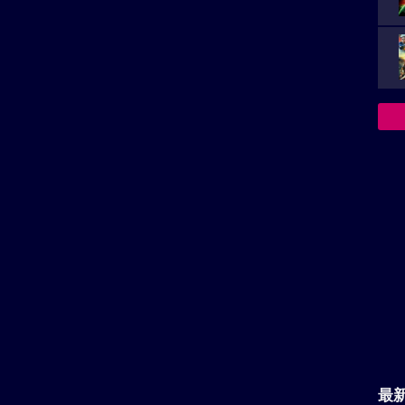
上映スケジュール一覧
ーなど
最
箱の中の羊のロケ地へ
主
が
い。
再生非対応がございます。
決
族を