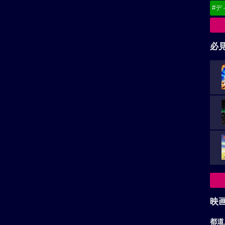
映
都道
★★★★
☆
9
★★★★
☆
5
東
綾瀬はるか作品へ
大悟作品へ
関
北
甲
中
九
お
ア