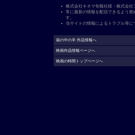
公
開日・キャスト、その他
公開日
2026年5月29日
監督
：
是枝裕和
脚本
：
是枝裕和
キャスト
出演
：
綾瀬はるか
大悟
星野真里
中島歩
余貴美
配給
ギャガ（配給協力:東宝
制作国
日本（2026）
上映時間
125分
公式サイト
https://gaga.ne.jp/hakonon
(C)2026「箱の中の羊」製作委員会