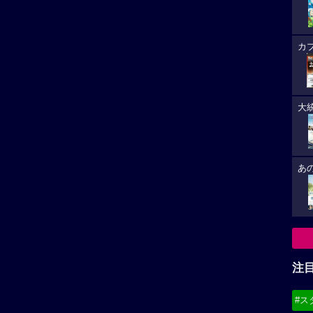
箱の中
映画祭コンペティション部門出品。コ
注
メントなど到着
未来の
#ス
な予告
#デ
必
はるか作品
大悟作品
8/
は、取り扱い注意
任侠野郎
(19
作員だった過去を持...
かつて関東一円に名を轟か...
8/
8/
(21