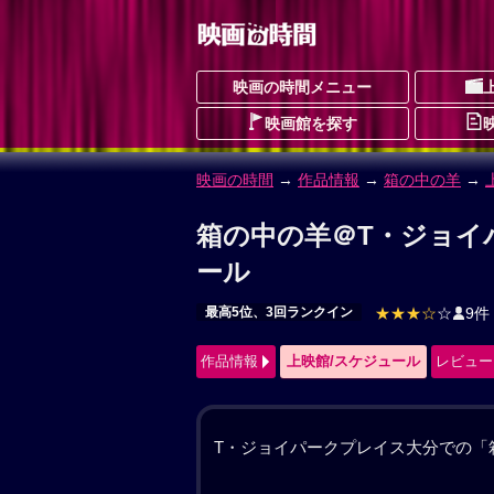
映画の時間メニュー
映画館を探す
映画の時間
→
作品情報
→ 箱の中の羊
箱の中の羊 作品情報
はこのなかのひつじ
最高5位、3回ランクイン
ドラマ
SF
ヒ
作品情報
上映館/スケジュール
レビュー
建築家の甲本音々（綾瀬はるか）と工
の翔（桒木里夢）を亡くして2年。二