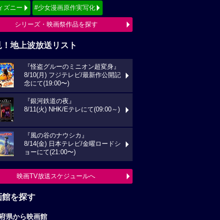
画館を探す
府県から映画館
京
関東
西
東海
海道
東北
信越
北陸
国
四国
州
沖縄
全国の映画館へ
すすめ映画ジャンル
クション
アニメーション