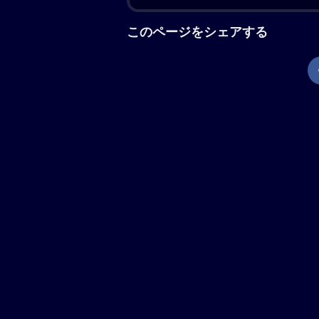
にする。彼が到着した日、“おかえり
ま、戸惑いを隠せない健介。“パパだよ
える。少しずつ動き始める家族の時間
が起こり、夫婦がそれぞれに抱く息子
は？ 彼らは大きな決断に迫られる。
の仲間たちと繋がり始める。
現在地から上映劇場を調べる
「箱の中の羊」の解説
是枝裕和が「万引き家族」以来、8年
来、幼い息子を亡くした夫婦が、息子
る出来事を通して、家族とは何かを見つ
枝作品出演となる綾瀬はるか、是枝組
名以上のオーディションから抜てきさ
羊」とはサン=テグジュペリの小説『星
際映画祭コンペティション部門出品。