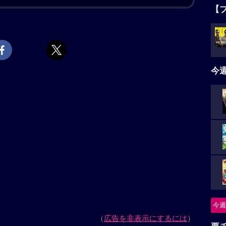
”と駆け寄り、喜びを隠さない音々と、硬い表情のま
【
ね”と問いかけられた健介は、“おじさんでええよ”と答
。静かに広がっていく波紋。ほどなく、予期せぬ事態
タ
の死への想いが露わになっていく。夫婦とは？ 家族と
5名
そんななか、ヒューマノイド翔は密かにヒューマノイド
今
上映スケジュール一覧
ニ
つ
ぶりのオリジナル脚本で贈るヒューマンドラマ。近未
に瓜二つのヒューマノイドを迎えたことから巻き起こ
怪
めなおす。出演は「海街diary」以来、11年ぶりの是
初参加の大悟（千鳥）。ヒューマノイドの翔を、200
今週
れた桒木里夢（くわきりむ）が演じる。「箱の中の
要
の王子さま』に由来する。2026年・第79回カンヌ国