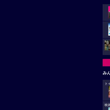
稿があります。
み
稿
ト
小さ
映
た。
ゲータージャストリトルラビングのルーラルテレスコープ
カ
王子様,本篇もまた星にインスパイアされた作品何だなあ
作映画きっと具合が悪くなるの中の名台詞,あなたのこと
が
象として語られた。こちらも是非観て見たい！
大
レビューを投稿する
生
あ
への
華キャス
是枝裕和監督「箱の中の羊」がカンヌ