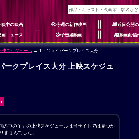
上映中の映画
今週の新作映画
近日公開
映画ニュース
予告編動画
動画配信
ューマン
予告編動画あり
★★★☆
☆
9件
動画配信
務店の二代目社長を務める健介（大悟）の夫婦が息子
人は、翔の姿をしたヒューマノイドを迎え入れること