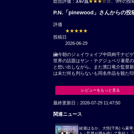
総合評価：
3.67点
★★★☆
☆
、9件の投
P.N.「pinewood」さんから
評価
★★★★★
投稿日
2026-06-29
🎦今朝のジェイウェイブ中田絢
スコープ世界の話題はサン・テグ
れた作品何だなあと想い出しなが
の中の名台詞,あなたのことは未
こちらも是非観て見たい！
レビューをもっと見る
関連ニュース
綾瀬はるか、大悟(千鳥) ら豪