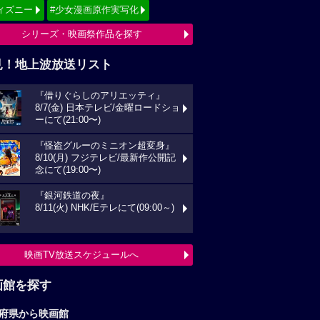
ィズニー
#少女漫画原作実写化
シリーズ・映画祭作品を探す
見！地上波放送リスト
『借りぐらしのアリエッティ』
8/7(金) 日本テレビ/金曜ロードショ
ーにて(21:00〜)
『怪盗グルーのミニオン超変身』
8/10(月) フジテレビ/最新作公開記
念にて(19:00〜)
『銀河鉄道の夜』
8/11(火) NHK/Eテレにて(09:00～)
映画TV放送スケジュールへ
画館を探す
府県から映画館