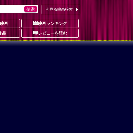
今見る映画検索
の映画
映画ランキング
作品
レビューを読む