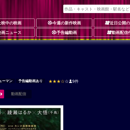
上映中の映画
今週の新作映画
近日公開
映画ニュース
予告編動画
動画配信
ューマン
予告編動画あり
★★★☆
☆
9件
動画配信