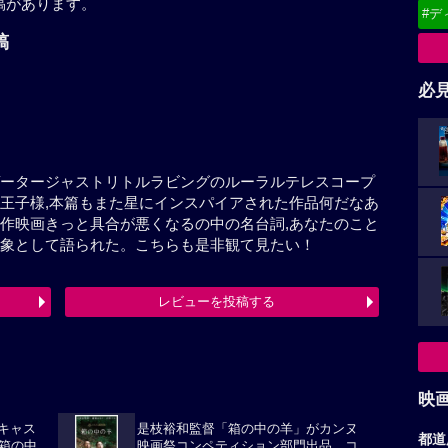
稿があります。
#デ
の投稿
必
千ナビゲータージャストリトルラビングのルーラルテレ
ジュペリ著星の王子様,本篇もまた星にインスパイアさ
ら。また濱口竜介監督新作映画きっと具合が悪くなる
だ何も判らないも同名作品を観た印象として語られた。
レビューを投稿する
最終更新日：2026-07-29 11:47:50
映
都道
華キャス
是枝裕和監督「箱の中の羊」がカンヌ