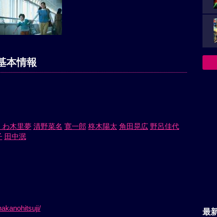
基本情報
くわ木里夢
清野菜名
寛一郎
柊木陽太
角田晃広
野呂佳代
子
田中泯
）
akanohitsuji/
最