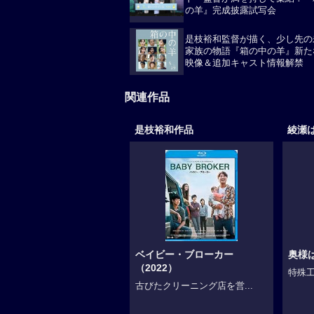
ト・監督が満を持して集結！『
の羊』完成披露試写会
是枝裕和監督が描く、少し先の
家族の物語『箱の中の羊』新た
映像＆追加キャスト情報解禁
関連作品
是枝裕和作品
綾瀬
ベイビー・ブローカー
奥様
（2022）
特殊工
古びたクリーニング店を営...