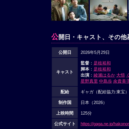
公
開日・キャスト、その他
公開日
2026年5月29日
監督
：
是枝裕和
脚本
：
是枝裕和
キャスト
出演
：
綾瀬はるか
大悟
星野真里
中島歩
余貴美
配給
ギャガ（配給協力:東宝
制作国
日本（2026）
上映時間
125分
公式サイト
https://gaga.ne.jp/hakonon