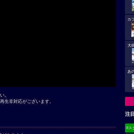
カ
Play
大
あ
い。
再生非対応がございます。
注
#ス