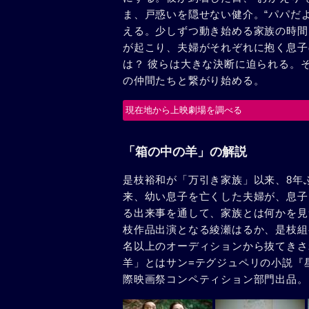
ま、戸惑いを隠せない健介。“パパだよ
える。少しずつ動き始める家族の時間
が起こり、夫婦がそれぞれに抱く息子
は？ 彼らは大きな決断に迫られる。
の仲間たちと繋がり始める。
現在地から上映劇場を調べる
「箱の中の羊」の解説
是枝裕和が「万引き家族」以来、8年
来、幼い息子を亡くした夫婦が、息子
る出来事を通して、家族とは何かを見つ
枝作品出演となる綾瀬はるか、是枝組
名以上のオーディションから抜てきさ
羊」とはサン=テグジュペリの小説『星
際映画祭コンペティション部門出品。