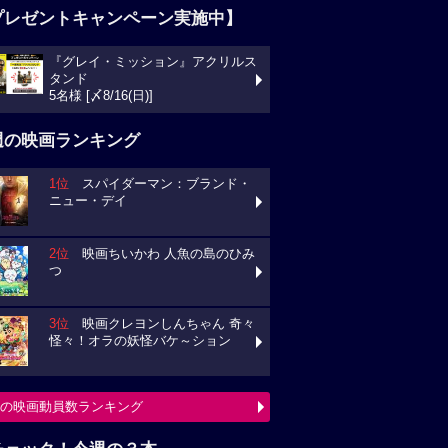
プレゼントキャンペーン実施中】
『グレイ・ミッション』アクリルス
タンド
5名様 [〆8/16(日)]
週の映画ランキング
1位
スパイダーマン：ブランド・
ニュー・デイ
2位
映画ちいかわ 人魚の島のひみ
つ
3位
映画クレヨンしんちゃん 奇々
怪々！オラの妖怪バケ～ション
の映画動員数ランキング