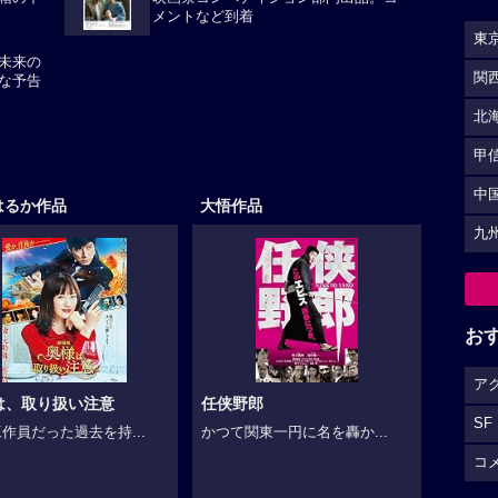
箱の中
映画祭コンペティション部門出品。コ
メントなど到着
東
未来の
関
な予告
北
甲
中
はるか作品
大悟作品
九
お
ア
は、取り扱い注意
任侠野郎
SF
作員だった過去を持...
かつて関東一円に名を轟か...
コ