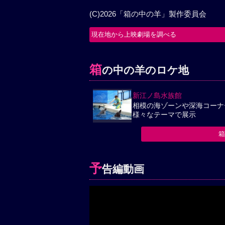
(C)2026「箱の中の羊」製作委員会
現在地から上映劇場を調べる
箱
の中の羊のロケ地
新江ノ島水族館
相模の海ゾーンや深海コーナ
様々なテーマで展示
予
告編動画