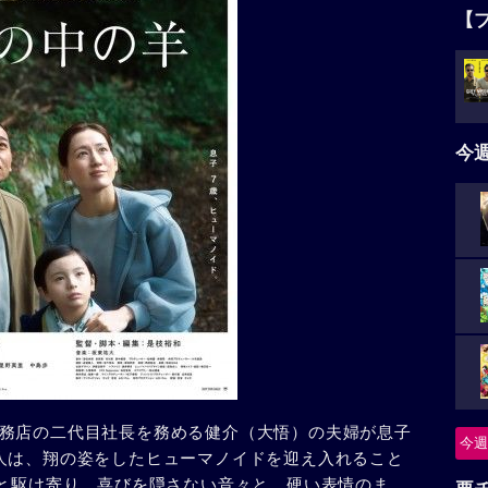
【
今
務店の二代目社長を務める健介（大悟）の夫婦が息子
今週
人は、翔の姿をしたヒューマノイドを迎え入れること
”と駆け寄り、喜びを隠さない音々と、硬い表情のま