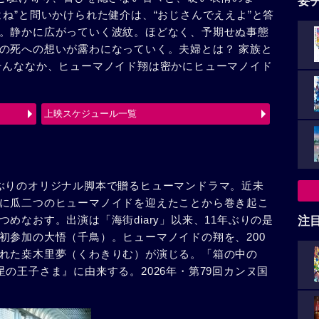
要
ね”と問いかけられた健介は、“おじさんでええよ”と答
。静かに広がっていく波紋。ほどなく、予期せぬ事態
の死への想いが露わになっていく。夫婦とは？ 家族と
そんななか、ヒューマノイド翔は密かにヒューマノイド
上映スケジュール一覧
ぶりのオリジナル脚本で贈るヒューマンドラマ。近未
に瓜二つのヒューマノイドを迎えたことから巻き起こ
めなおす。出演は「海街diary」以来、11年ぶりの是
注
初参加の大悟（千鳥）。ヒューマノイドの翔を、200
れた桒木里夢（くわきりむ）が演じる。「箱の中の
の王子さま』に由来する。2026年・第79回カンヌ国