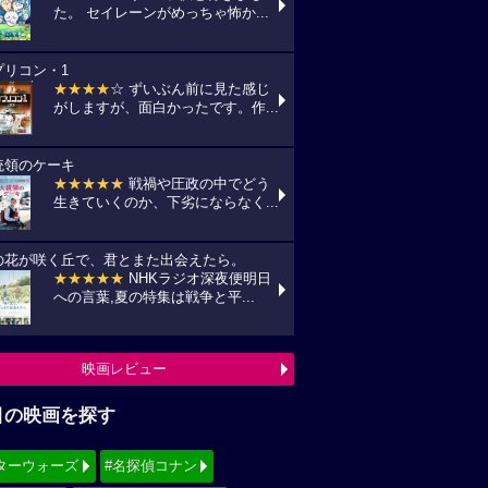
た。 セイレーンがめっちゃ怖か...
プリコン・1
★★★★
☆ ずいぶん前に見た感じ
がしますが、面白かったです。作...
統領のケーキ
★★★★★
戦禍や圧政の中でどう
生きていくのか、下劣にならなく...
の花が咲く丘で、君とまた出会えたら。
★★★★★
NHKラジオ深夜便明日
への言葉,夏の特集は戦争と平...
映画レビュー
目の映画を探す
ターウォーズ
#名探偵コナン