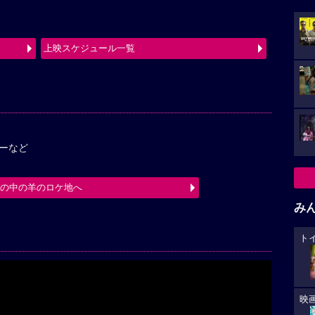
上映スケジュール一覧
ーなど
箱の中の羊のロケ地へ
み
ト
映