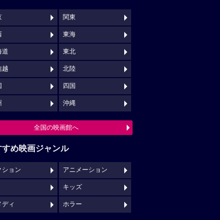
京
関東
西
東海
海道
東北
信越
北陸
国
四国
州
沖縄
全国の映画館へ
すすめ映画ジャンル
クション
アニメーション
キッズ
メディ
ホラー