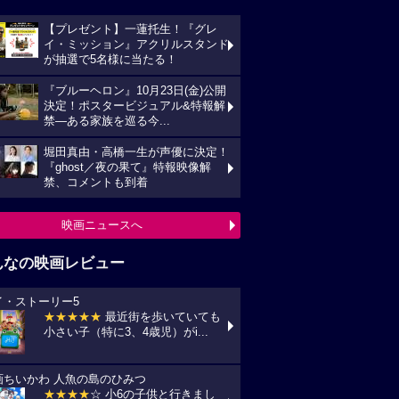
【プレゼント】一蓮托生！『グレ
イ・ミッション』アクリルスタンド
が抽選で5名様に当たる！
『ブルーヘロン』10月23日(金)公開
決定！ポスタービジュアル&特報解
禁―ある家族を巡る今...
堀田真由・高橋一生が声優に決定！
『ghost／夜の果て』特報映像解
禁、コメントも到着
映画ニュースへ
んなの映画レビュー
イ・ストーリー5
★★★★★
最近街を歩いていても
小さい子（特に3、4歳児）がi...
画ちいかわ 人魚の島のひみつ
★★★★
☆ 小6の子供と行きまし