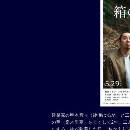
建築家の甲本音々（綾瀬はるか）と工
の翔（桒木里夢）を亡くして2年。二
にする。彼が到着した日、“おかえり