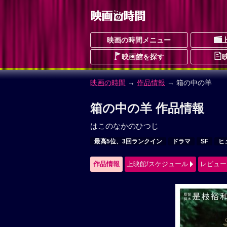
映画の時間メニュー
映画館を探す
映画の時間
→
作品情報
→ 箱の中の羊
箱の中の羊 作品情報
はこのなかのひつじ
最高5位、3回ランクイン
ドラマ
SF
ヒ
作品情報
上映館/スケジュール
レビュー