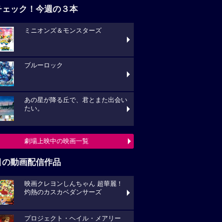
ミニオンズ＆モンスターズ
ブルーロック
あの星が降る丘で、君とまた出会い
い。
劇場上映中の映画一覧
目の動画配信作品
映画クレヨンしんちゃん 超華麗！
熱のカスカベダンサーズ
プロジェクト・ヘイル・メアリー
キングダム 大将軍の帰還
動画配信作品をチェック