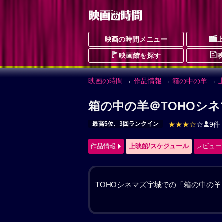
映画の時間メニュー
映画館を探す
映画の時間
→
作品情報
→ 箱の中の羊
箱の中の羊 作品情報
はこのなかのひつじ
最高5位、3回ランクイン
ドラマ
SF
ヒ
作品情報
上映館/スケジュール
レビュー
建築家の甲本音々（綾瀬はるか）と工
の翔（桒木里夢）を亡くして2年。二