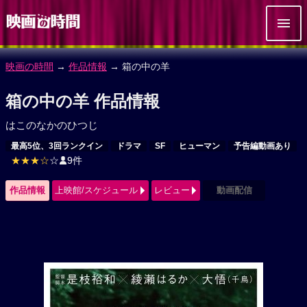
映画の時間
→
作品情報
→ 箱の中の羊
箱の中の羊 作品情報
はこのなかのひつじ
最高5位、3回ランクイン
ドラマ
SF
ヒューマン
予告編動画あり
★★★☆
☆
9件
作品情報
上映館/スケジュール
レビュー
動画配信