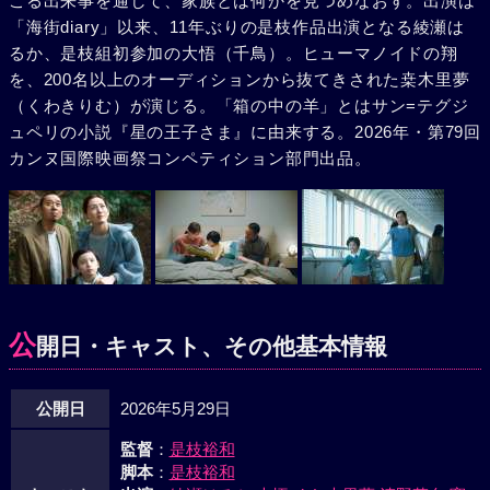
こる出来事を通して、家族とは何かを見つめなおす。出演は
「海街diary」以来、11年ぶりの是枝作品出演となる綾瀬は
るか、是枝組初参加の大悟（千鳥）。ヒューマノイドの翔
を、200名以上のオーディションから抜てきされた桒木里夢
（くわきりむ）が演じる。「箱の中の羊」とはサン=テグジ
ュペリの小説『星の王子さま』に由来する。2026年・第79回
カンヌ国際映画祭コンペティション部門出品。
公
開日・キャスト、その他基本情報
公開日
2026年5月29日
監督
：
是枝裕和
脚本
：
是枝裕和