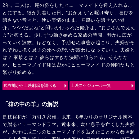
2年。二人は、翔の姿をしたヒューマノイドを迎え入れるこ
とにする。彼が到着した日、“おかえり”と駆け寄り、喜びを
隠さない音々と、硬い表情のまま、戸惑いを隠せない健
介。“パパだよね”と問いかけられた健介は、“おじさんでええ
よ”と答える。少しずつ動き始める家族の時間。静かに広が
っていく波紋。ほどなく、予期せぬ事態が起こり、夫婦がそ
れぞれに抱く息子の死への想いが露わになっていく。夫婦と
は？ 家族とは？ 彼らは大きな決断に迫られる。そんなな
か、ヒューマノイド翔は密かにヒューマノイドの仲間たちと
繋がり始める。
現在地から上映劇場を調べる
上映スケジュール一覧
「箱の中の羊」の解説
是枝裕和が「万引き家族」以来、8年ぶりのオリジナル脚本
で贈るヒューマンドラマ。近未来、幼い息子を亡くした夫婦
が、息子に瓜二つのヒューマノイドを迎えたことから巻き起