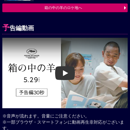
箱の中の羊のロケ地へ
予
告編動画
Play
※音声が流れます。音量にご注意ください。
※一部ブラウザ・スマートフォンに動画再生非対応がございま
す。