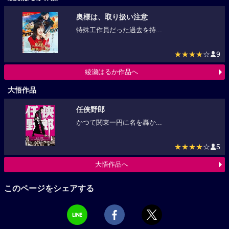
奥様は、取り扱い注意
特殊工作員だった過去を持...
★★★★
☆
9
綾瀬はるか作品へ
大悟作品
任侠野郎
かつて関東一円に名を轟か...
★★★★
☆
5
大悟作品へ
このページをシェアする