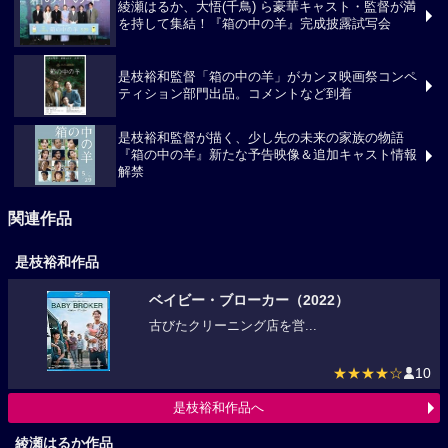
綾瀬はるか、大悟(千鳥) ら豪華キャスト・監督が満
を持して集結！『箱の中の羊』完成披露試写会
是枝裕和監督「箱の中の羊」がカンヌ映画祭コンペ
ティション部門出品。コメントなど到着
是枝裕和監督が描く、少し先の未来の家族の物語
『箱の中の羊』新たな予告映像＆追加キャスト情報
解禁
関連作品
是枝裕和作品
ベイビー・ブローカー（2022）
古びたクリーニング店を営...
★★★★☆
10
是枝裕和作品へ
綾瀬はるか作品