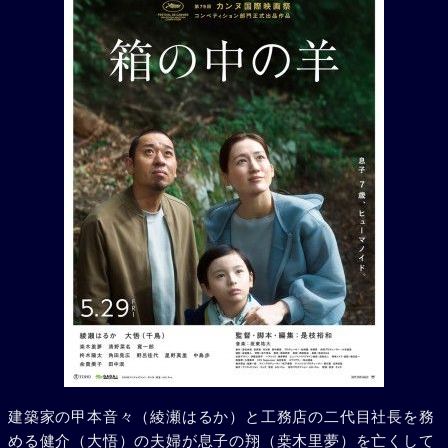
建築家の甲本音々（綾瀬はるか）と工務店の二代目社長を務
める健介（大悟）の夫婦が息子の翔（桒木里夢）を亡くして