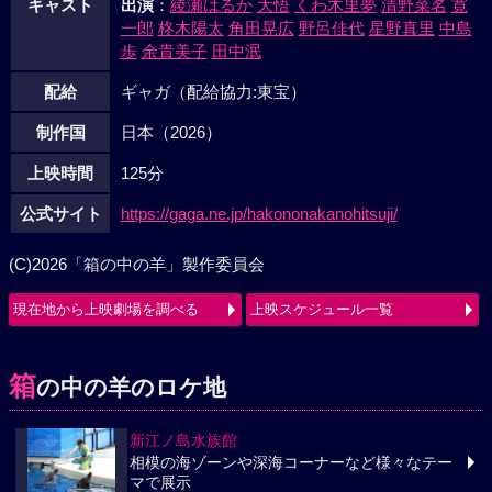
キャスト
出演
：
綾瀬はるか
大悟
くわ木里夢
清野菜名
寛
一郎
柊木陽太
角田晃広
野呂佳代
星野真里
中島
歩
余貴美子
田中泯
配給
ギャガ（配給協力:東宝）
制作国
日本（2026）
上映時間
125分
公式サイト
https://gaga.ne.jp/hakononakanohitsuji/
(C)2026「箱の中の羊」製作委員会
現在地から上映劇場を調べる
上映スケジュール一覧
箱
の中の羊のロケ地
新江ノ島水族館
相模の海ゾーンや深海コーナーなど様々なテー
マで展示