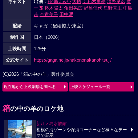
キャスト
出演
：
綾瀬はるか
大悟
くわ木里夢
清野菜名
寛
一郎
柊木陽太
角田晃広
野呂佳代
星野真里
中島
歩
余貴美子
田中泯
配給
ギャガ（配給協力:東宝）
制作国
日本（2026）
上映時間
125分
公式サイト
https://gaga.ne.jp/hakononakanohitsuji/
(C)2026「箱の中の羊」製作委員会
現在地から上映劇場を調べる
上映スケジュール一覧
箱
の中の羊のロケ地
新江ノ島水族館
相模の海ゾーンや深海コーナーなど様々なテー
マで展示