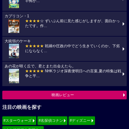
ゃ怖か...
カプリコン・1
★★★★
☆ ずいぶん前に見た感じがしますが、面白かっ
たです。作...
大統領のケーキ
★★★★★
戦禍や圧政の中でどう生きていくのか、下劣
にならなく...
あの花が咲く丘で、君とまた出会えたら。
★★★★★
NHKラジオ深夜便明日への言葉,夏の特集は戦
争と平...
映画レビュー
注目の映画を探す
#スターウォーズ
#名探偵コナン
#ディズニー