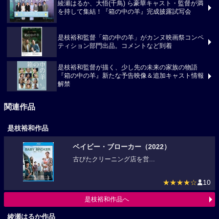
綾瀬はるか、大悟(千鳥) ら豪華キャスト・監督が満
を持して集結！『箱の中の羊』完成披露試写会
是枝裕和監督「箱の中の羊」がカンヌ映画祭コンペ
ティション部門出品。コメントなど到着
是枝裕和監督が描く、少し先の未来の家族の物語
『箱の中の羊』新たな予告映像＆追加キャスト情報
解禁
関連作品
是枝裕和作品
ベイビー・ブローカー（2022）
古びたクリーニング店を営...
★★★★☆
10
是枝裕和作品へ
綾瀬はるか作品