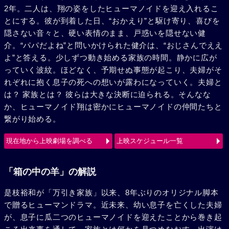
2年。二人は、翔の姿をしたヒューマノイドを迎え入れるこ
とにする。彼が到着した日、“おかえり”と駆け寄り、喜びを
隠さない音々と、硬い表情のまま、戸惑いを隠せない健
介。“パパだよね”と問いかけられた健介は、“おじさんでええ
よ”と答える。少しずつ動き始める家族の時間。静かに広が
っていく波紋。ほどなく、予期せぬ事態が起こり、夫婦がそ
れぞれに抱く息子の死への想いが露わになっていく。夫婦と
は？ 家族とは？ 彼らは大きな決断に迫られる。そんなな
か、ヒューマノイド翔は密かにヒューマノイドの仲間たちと
繋がり始める。
現在地から上映劇場を調べる
上映スケジュール一覧
「箱の中の羊」の解説
是枝裕和が「万引き家族」以来、8年ぶりのオリジナル脚本
で贈るヒューマンドラマ。近未来、幼い息子を亡くした夫婦
が、息子に瓜二つのヒューマノイドを迎えたことから巻き起