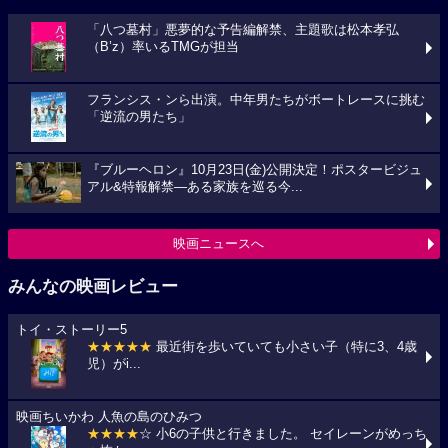
「八つ墓村」悪夢的な予告編解禁、主題歌は松本孝弘
（B’z）率いるTMGが担当
フランシス・ンら出演。中年男たちがボートレースに挑む
「逆流の男たち」
『ブルーヘロン』10月23日(金)公開決定！ポスタービジュ
アル&特報解禁―ある家族を巡る今...
映画ニュースへ
みんなの映画レビュー
トイ・ストーリー5
★★★★★
最近街を歩いていても小さい子（特に3、4歳
児）がi...
映画ちいかわ 人魚の島のひみつ
★★★★
☆ 小6の子供と行きました。 セイレーンがめっち