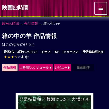
映画の時間
→
作品情報
→ 箱の中の羊
箱の中の羊 作品情報
はこのなかのひつじ
最高5位、3回ランクイン
ドラマ
SF
ヒューマン
予告編動画あり
★★★☆
☆
9件
作品情報
上映館/スケジュール
レビュー
動画配信