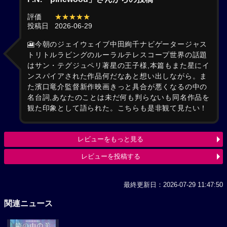
評価
★★★★★
投稿日
2026-06-29
🎦今朝のジェイウェイブ中田絢千ナビゲータージャス
トリトルラビングのルーラルテレスコープ世界の話題
はサン・テグジュペリ著星の王子様,本篇もまた星にイ
ンスパイアされた作品何だなあと想い出しながら。ま
た濱口竜介監督新作映画きっと具合が悪くなるの中の
名台詞,あなたのことは未だ何も判らないも同名作品を
観た印象として語られた。こちらも是非観て見たい！
レビューをもっと見る
レビューを投稿する
最終更新日：2026-07-29 11:47:50
関連ニュース