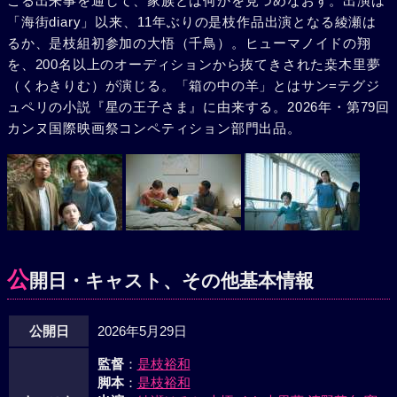
こる出来事を通して、家族とは何かを見つめなおす。出演は
「海街diary」以来、11年ぶりの是枝作品出演となる綾瀬は
るか、是枝組初参加の大悟（千鳥）。ヒューマノイドの翔
を、200名以上のオーディションから抜てきされた桒木里夢
（くわきりむ）が演じる。「箱の中の羊」とはサン=テグジ
ュペリの小説『星の王子さま』に由来する。2026年・第79回
カンヌ国際映画祭コンペティション部門出品。
公
開日・キャスト、その他基本情報
公開日
2026年5月29日
監督
：
是枝裕和
脚本
：
是枝裕和