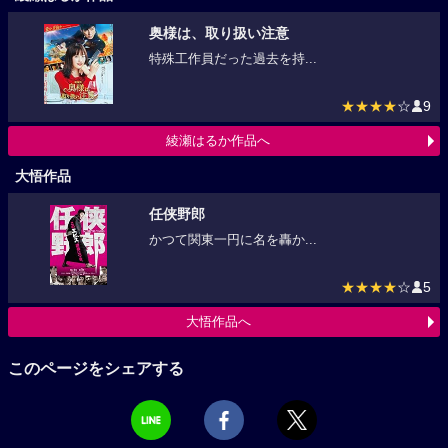
奥様は、取り扱い注意
特殊工作員だった過去を持...
★★★★
☆
9
綾瀬はるか作品へ
大悟作品
任侠野郎
かつて関東一円に名を轟か...
★★★★
☆
5
大悟作品へ
このページをシェアする