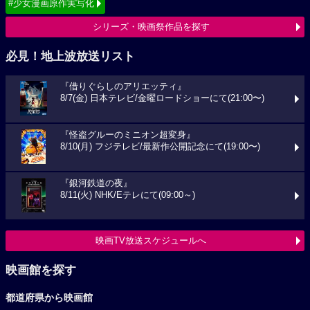
#少女漫画原作実写化
シリーズ・映画祭作品を探す
必見！地上波放送リスト
『借りぐらしのアリエッティ』
8/7(金) 日本テレビ/金曜ロードショーにて(21:00〜)
『怪盗グルーのミニオン超変身』
8/10(月) フジテレビ/最新作公開記念にて(19:00〜)
『銀河鉄道の夜』
8/11(火) NHK/Eテレにて(09:00～)
映画TV放送スケジュールへ
映画館を探す
都道府県から映画館