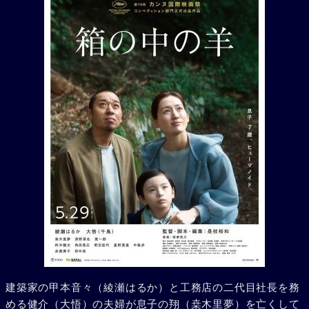
建築家の甲本音々（綾瀬はるか）と工務店の二代目社長を務
める健介（大悟）の夫婦が息子の翔（桒木里夢）を亡くして