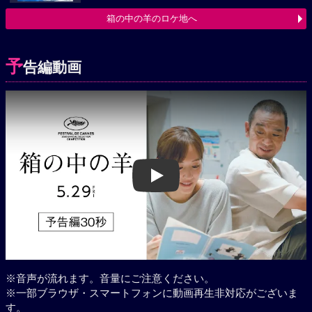
箱の中の羊のロケ地へ
予
告編動画
Play
※音声が流れます。音量にご注意ください。
※一部ブラウザ・スマートフォンに動画再生非対応がございま
す。