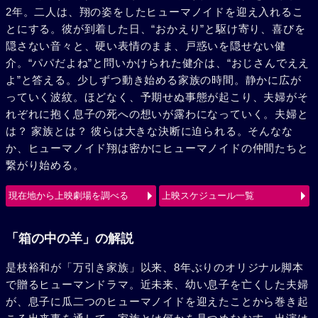
2年。二人は、翔の姿をしたヒューマノイドを迎え入れるこ
とにする。彼が到着した日、“おかえり”と駆け寄り、喜びを
隠さない音々と、硬い表情のまま、戸惑いを隠せない健
介。“パパだよね”と問いかけられた健介は、“おじさんでええ
よ”と答える。少しずつ動き始める家族の時間。静かに広が
っていく波紋。ほどなく、予期せぬ事態が起こり、夫婦がそ
れぞれに抱く息子の死への想いが露わになっていく。夫婦と
は？ 家族とは？ 彼らは大きな決断に迫られる。そんなな
か、ヒューマノイド翔は密かにヒューマノイドの仲間たちと
繋がり始める。
現在地から上映劇場を調べる
上映スケジュール一覧
「箱の中の羊」の解説
是枝裕和が「万引き家族」以来、8年ぶりのオリジナル脚本
で贈るヒューマンドラマ。近未来、幼い息子を亡くした夫婦
が、息子に瓜二つのヒューマノイドを迎えたことから巻き起