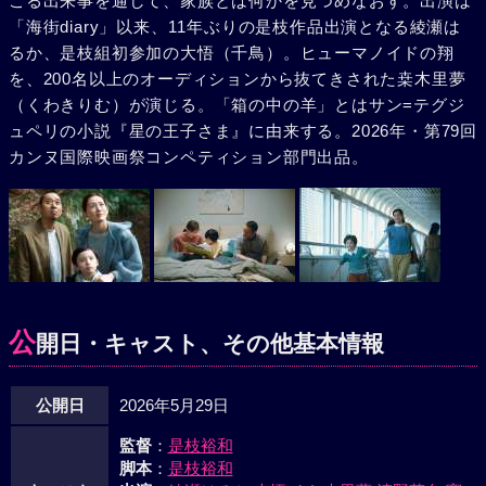
こる出来事を通して、家族とは何かを見つめなおす。出演は
「海街diary」以来、11年ぶりの是枝作品出演となる綾瀬は
るか、是枝組初参加の大悟（千鳥）。ヒューマノイドの翔
を、200名以上のオーディションから抜てきされた桒木里夢
（くわきりむ）が演じる。「箱の中の羊」とはサン=テグジ
ュペリの小説『星の王子さま』に由来する。2026年・第79回
カンヌ国際映画祭コンペティション部門出品。
公
開日・キャスト、その他基本情報
公開日
2026年5月29日
監督
：
是枝裕和
脚本
：
是枝裕和