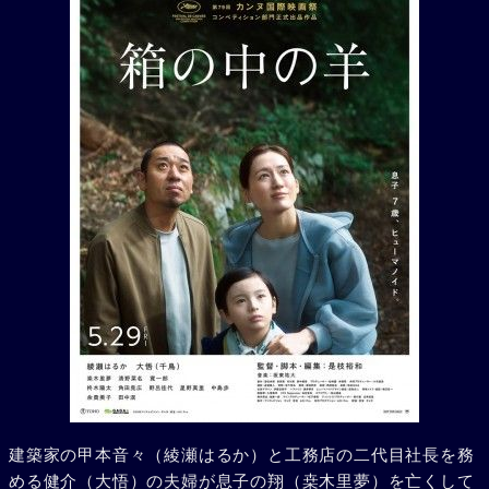
建築家の甲本音々（綾瀬はるか）と工務店の二代目社長を務
める健介（大悟）の夫婦が息子の翔（桒木里夢）を亡くして