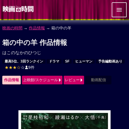
映画の時間
→
作品情報
→ 箱の中の羊
箱の中の羊 作品情報
はこのなかのひつじ
最高5位、3回ランクイン
ドラマ
SF
ヒューマン
予告編動画あり
★★★☆
☆
9件
作品情報
上映館/スケジュール
レビュー
動画配信