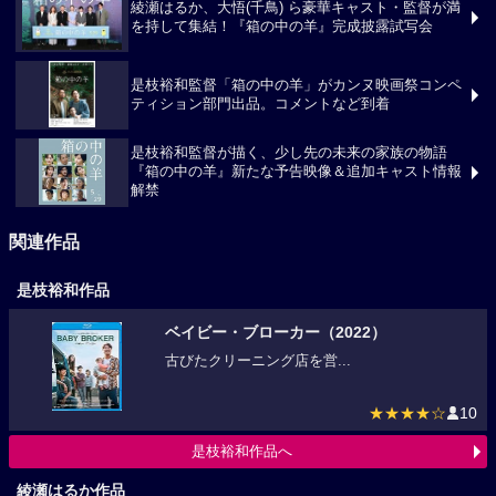
綾瀬はるか、大悟(千鳥) ら豪華キャスト・監督が満
を持して集結！『箱の中の羊』完成披露試写会
是枝裕和監督「箱の中の羊」がカンヌ映画祭コンペ
ティション部門出品。コメントなど到着
是枝裕和監督が描く、少し先の未来の家族の物語
『箱の中の羊』新たな予告映像＆追加キャスト情報
解禁
関連作品
是枝裕和作品
ベイビー・ブローカー（2022）
古びたクリーニング店を営...
★★★★☆
10
是枝裕和作品へ
綾瀬はるか作品