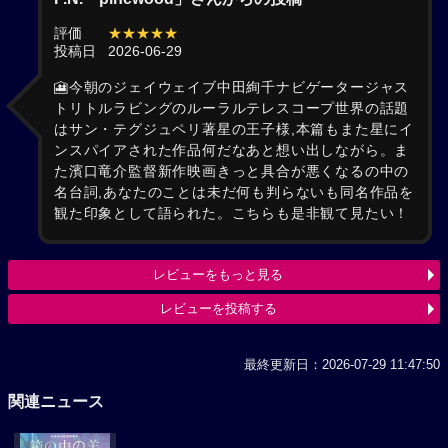
評価
★★★★★
投稿日
2026-06-29
🎦今朝のジェイウェイブ中田絢千ナビゲータージャス
トリトルラビングのルーラルテレスコープ世界の話題
はサン・テグジュペリ著星の王子様,本篇もまた星にイ
ンスパイアされた作品何だなあと想い出しながら。ま
た濱口竜介監督新作映画きっと具合が悪くなるの中の
名台詞,あなたのことは未だ何も判らないも同名作品を
観た印象として語られた。こちらも是非観て見たい！
レビューをもっと見る
レビューを投稿する
最終更新日：2026-07-29 11:47:50
関連ニュース