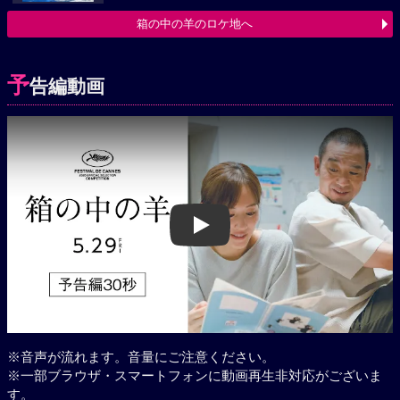
箱の中の羊のロケ地へ
予
告編動画
Play
※音声が流れます。音量にご注意ください。
※一部ブラウザ・スマートフォンに動画再生非対応がございま
す。