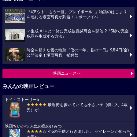
『4アウト ─もう一度、プレイボール─』物語のはじまり
を感じる場面写真が到着！スポーツイベ...
＜生成 AI＞と一緒に完成披露試写会を開催!?『5秒で完全
犯罪を生成する方法』
時空を超えた愛の軌跡『僕の一年、君の一日』9月4日(金)
公開決定！場面写真一挙解禁
映画ニュースへ
みんなの映画レビュー
トイ・ストーリー5
★★★★★
最近街を歩いていても小さい子（特に3、4歳
児）がi...
映画ちいかわ 人魚の島のひみつ
★★★★
☆ 小6の子供と行きました。 セイレーンがめっち
ゃ怖か...