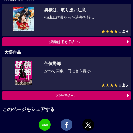
奥様は、取り扱い注意
特殊工作員だった過去を持...
★★★★
☆
9
綾瀬はるか作品へ
大悟作品
任侠野郎
かつて関東一円に名を轟か...
★★★★
☆
5
大悟作品へ
このページをシェアする