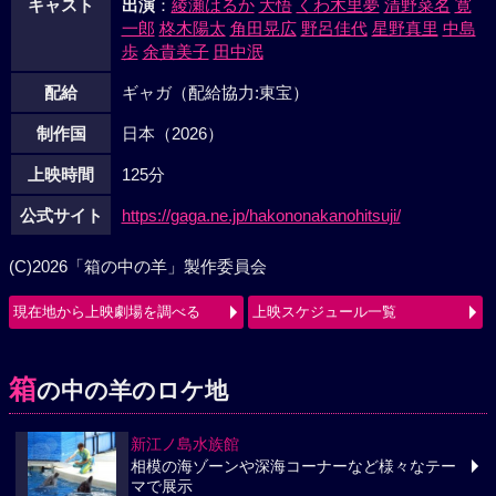
キャスト
出演
：
綾瀬はるか
大悟
くわ木里夢
清野菜名
寛
一郎
柊木陽太
角田晃広
野呂佳代
星野真里
中島
歩
余貴美子
田中泯
配給
ギャガ（配給協力:東宝）
制作国
日本（2026）
上映時間
125分
公式サイト
https://gaga.ne.jp/hakononakanohitsuji/
(C)2026「箱の中の羊」製作委員会
現在地から上映劇場を調べる
上映スケジュール一覧
箱
の中の羊のロケ地
新江ノ島水族館
相模の海ゾーンや深海コーナーなど様々なテー
マで展示