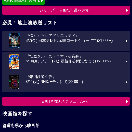
#少女漫画原作実写化
シリーズ・映画祭作品を探す
必見！地上波放送リスト
『借りぐらしのアリエッティ』
8/7(金) 日本テレビ/金曜ロードショーにて(21:00〜)
『怪盗グルーのミニオン超変身』
8/10(月) フジテレビ/最新作公開記念にて(19:00〜)
『銀河鉄道の夜』
8/11(火) NHK/Eテレにて(09:00～)
映画TV放送スケジュールへ
映画館を探す
都道府県から映画館