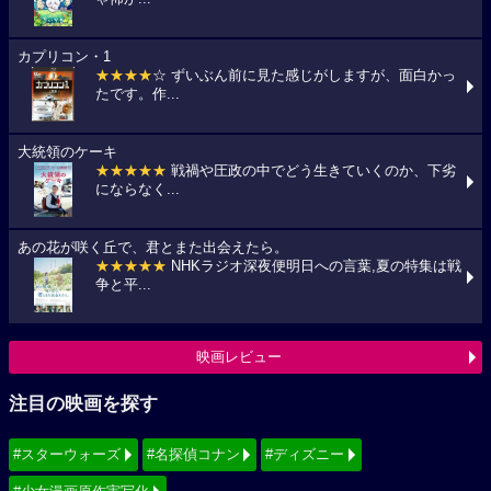
カプリコン・1
★★★★
☆ ずいぶん前に見た感じがしますが、面白かっ
たです。作...
大統領のケーキ
★★★★★
戦禍や圧政の中でどう生きていくのか、下劣
にならなく...
あの花が咲く丘で、君とまた出会えたら。
★★★★★
NHKラジオ深夜便明日への言葉,夏の特集は戦
争と平...
映画レビュー
注目の映画を探す
#スターウォーズ
#名探偵コナン
#ディズニー