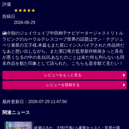
評価
★★★★★
投稿日
2026-06-29
🎦今朝のジェイウェイブ中田絢千ナビゲータージャス
トリトルラビングのルーラルテレスコープ世界の話題
はサン・テグジュペリ著星の王子様,本篇もまた星にイ
ンスパイアされた作品何だなあと想い出しながら。ま
た濱口竜介監督新作映画きっと具合が悪くなるの中の
名台詞,あなたのことは未だ何も判らないも同名作品を
観た印象として語られた。こちらも是非観て見たい！
レビューをもっと見る
レビューを投稿する
最終更新日：2026-07-29 11:47:50
関連ニュース