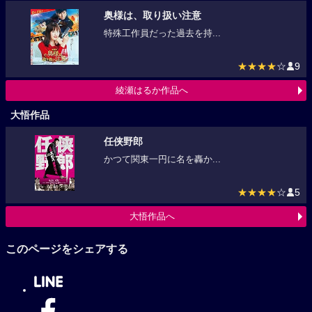
奥様は、取り扱い注意
特殊工作員だった過去を持...
★★★★
☆
9
綾瀬はるか作品へ
大悟作品
任侠野郎
かつて関東一円に名を轟か...
★★★★
☆
5
大悟作品へ
このページをシェアする