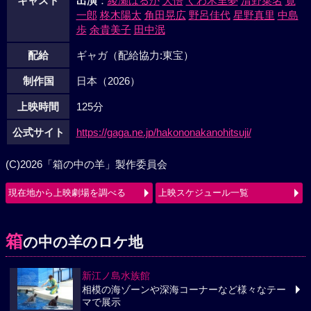
キャスト
出演
：
綾瀬はるか
大悟
くわ木里夢
清野菜名
寛
一郎
柊木陽太
角田晃広
野呂佳代
星野真里
中島
歩
余貴美子
田中泯
配給
ギャガ（配給協力:東宝）
制作国
日本（2026）
上映時間
125分
公式サイト
https://gaga.ne.jp/hakononakanohitsuji/
(C)2026「箱の中の羊」製作委員会
現在地から上映劇場を調べる
上映スケジュール一覧
箱
の中の羊のロケ地
新江ノ島水族館
相模の海ゾーンや深海コーナーなど様々なテー
マで展示