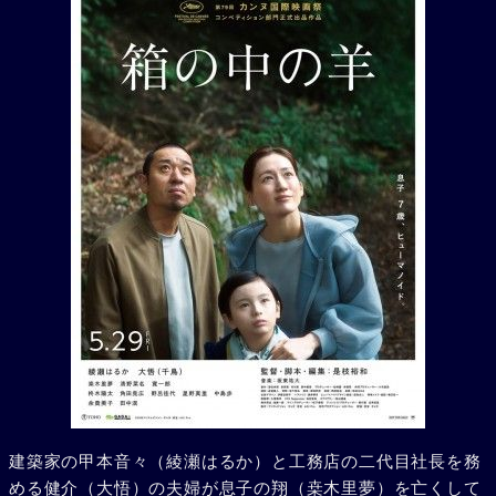
建築家の甲本音々（綾瀬はるか）と工務店の二代目社長を務
める健介（大悟）の夫婦が息子の翔（桒木里夢）を亡くして