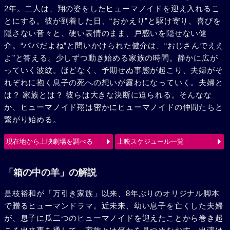
2年。二人は、翔の姿をしたヒューマノイドを迎え入れるこ
とにする。彼が到着した日、“おかえり”と駆け寄り、喜びを
隠さない音々と、硬い表情のまま、戸惑いを隠せない健
介。“パパだよね”と問いかけられた健介は、“おじさんでええ
よ”と答える。少しずつ動き始める家族の時間。静かに広が
っていく波紋。ほどなく、予期せぬ事態が起こり、夫婦がそ
れぞれに抱く息子の死への想いが露わになっていく。夫婦と
は？ 家族とは？ 彼らは大きな決断に迫られる。そんなな
か、ヒューマノイド翔は密かにヒューマノイドの仲間たちと
繋がり始める。
現在地から上映劇場を調べる
上映スケジュール一覧
「箱の中の羊」の解説
是枝裕和が「万引き家族」以来、8年ぶりのオリジナル脚本
で贈るヒューマンドラマ。近未来、幼い息子を亡くした夫婦
が、息子に瓜二つのヒューマノイドを迎えたことから巻き起