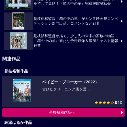
綾瀬はるか、大悟(千鳥) ら豪華キャスト・監督が満
を持して集結！『箱の中の羊』完成披露試写会
是枝裕和監督「箱の中の羊」がカンヌ映画祭コンペ
ティション部門出品。コメントなど到着
是枝裕和監督が描く、少し先の未来の家族の物語
『箱の中の羊』新たな予告映像＆追加キャスト情報
解禁
関連作品
是枝裕和作品
ベイビー・ブローカー（2022）
古びたクリーニング店を営...
★★★★☆
10
是枝裕和作品へ
綾瀬はるか作品