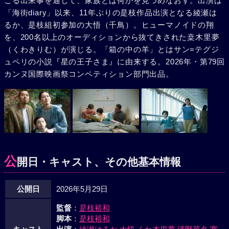
こる出来事を通して、家族とは何かを見つめなおす。出演は
「海街diary」以来、11年ぶりの是枝作品出演となる綾瀬は
るか、是枝組初参加の大悟（千鳥）。ヒューマノイドの翔
を、200名以上のオーディションから抜てきされた桒木里夢
（くわきりむ）が演じる。「箱の中の羊」とはサン=テグジ
ュペリの小説『星の王子さま』に由来する。2026年・第79回
カンヌ国際映画祭コンペティション部門出品。
公
開日・キャスト、その他基本情報
公開日
2026年5月29日
監督
：
是枝裕和
脚本
：
是枝裕和