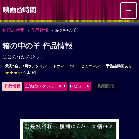
映画の時間
→
作品情報
→ 箱の中の羊
箱の中の羊 作品情報
はこのなかのひつじ
最高5位、3回ランクイン
ドラマ
SF
ヒューマン
予告編動画あり
★★★☆
☆
9件
作品情報
上映館/スケジュール
レビュー
動画配信