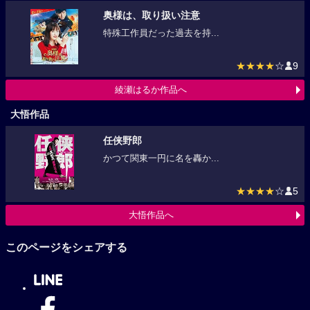
奥様は、取り扱い注意
特殊工作員だった過去を持...
★★★★
☆
9
綾瀬はるか作品へ
大悟作品
任侠野郎
かつて関東一円に名を轟か...
★★★★
☆
5
大悟作品へ
このページをシェアする