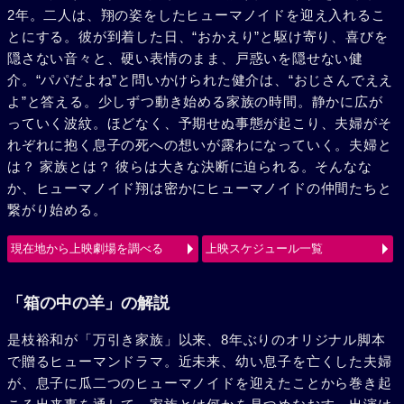
2年。二人は、翔の姿をしたヒューマノイドを迎え入れるこ
とにする。彼が到着した日、“おかえり”と駆け寄り、喜びを
隠さない音々と、硬い表情のまま、戸惑いを隠せない健
介。“パパだよね”と問いかけられた健介は、“おじさんでええ
よ”と答える。少しずつ動き始める家族の時間。静かに広が
っていく波紋。ほどなく、予期せぬ事態が起こり、夫婦がそ
れぞれに抱く息子の死への想いが露わになっていく。夫婦と
は？ 家族とは？ 彼らは大きな決断に迫られる。そんなな
か、ヒューマノイド翔は密かにヒューマノイドの仲間たちと
繋がり始める。
現在地から上映劇場を調べる
上映スケジュール一覧
「箱の中の羊」の解説
是枝裕和が「万引き家族」以来、8年ぶりのオリジナル脚本
で贈るヒューマンドラマ。近未来、幼い息子を亡くした夫婦
が、息子に瓜二つのヒューマノイドを迎えたことから巻き起