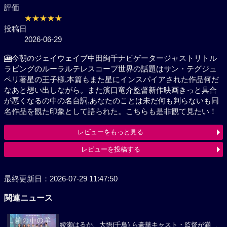
評価
★★★★★
投稿日
2026-06-29
🎦今朝のジェイウェイブ中田絢千ナビゲータージャス
トリトルラビングのルーラルテレスコープ世界の話題
はサン・テグジュペリ著星の王子様,本篇もまた星にイ
ンスパイアされた作品何だなあと想い出しながら。ま
た濱口竜介監督新作映画きっと具合が悪くなるの中の
名台詞,あなたのことは未だ何も判らないも同名作品を
観た印象として語られた。こちらも是非観て見たい！
レビューをもっと見る
レビューを投稿する
最終更新日：2026-07-29 11:47:50
関連ニュース