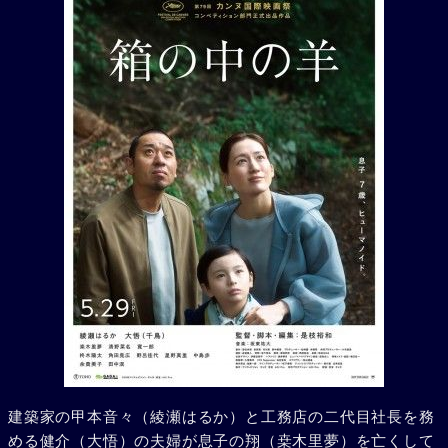
建築家の甲本音々（綾瀬はるか）と工務店の二代目社長を務
める健介（大悟）の夫婦が息子の翔（桒木里夢）を亡くして