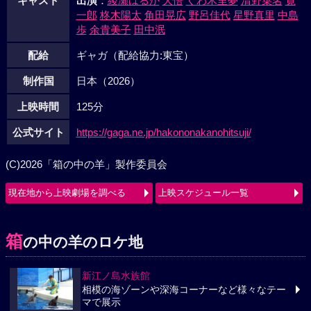
キャスト
出演
：
綾瀬はるか
大悟
くわ木里夢
清野菜名
寛
一郎
柊木陽太
角田晃広
野呂佳代
星野真里
中島
歩
余貴美子
田中泯
配給
ギャガ（配給協力:東宝）
制作国
日本（2026）
上映時間
125分
公式サイト
https://gaga.ne.jp/hakononakanohitsuji/
(C)2026「箱の中の羊」製作委員会
現在地から上映劇場を調べる
上映スケジュール一覧
箱
の中の羊のロケ地
新江ノ島水族館
相模の海ゾーンや深海コーナーなど様々なテー
マで展示