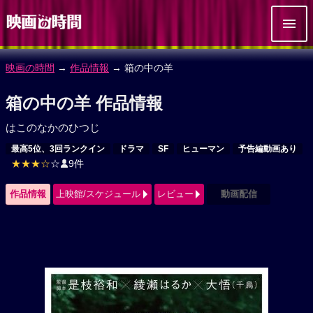
映画の時間
→
作品情報
→ 箱の中の羊
箱の中の羊 作品情報
はこのなかのひつじ
最高5位、3回ランクイン
ドラマ
SF
ヒューマン
予告編動画あり
★★★☆
☆
9件
作品情報
上映館/スケジュール
レビュー
動画配信