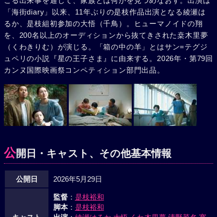
こる出来事を通して、家族とは何かを見つめなおす。出演は
「海街diary」以来、11年ぶりの是枝作品出演となる綾瀬は
るか、是枝組初参加の大悟（千鳥）。ヒューマノイドの翔
を、200名以上のオーディションから抜てきされた桒木里夢
（くわきりむ）が演じる。「箱の中の羊」とはサン=テグジ
ュペリの小説『星の王子さま』に由来する。2026年・第79回
カンヌ国際映画祭コンペティション部門出品。
公
開日・キャスト、その他基本情報
公開日
2026年5月29日
監督
：
是枝裕和
脚本
：
是枝裕和