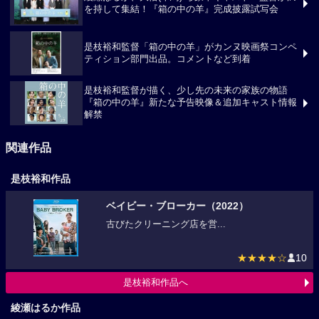
綾瀬はるか、大悟(千鳥) ら豪華キャスト・監督が満
を持して集結！『箱の中の羊』完成披露試写会
是枝裕和監督「箱の中の羊」がカンヌ映画祭コンペ
ティション部門出品。コメントなど到着
是枝裕和監督が描く、少し先の未来の家族の物語
『箱の中の羊』新たな予告映像＆追加キャスト情報
解禁
関連作品
是枝裕和作品
ベイビー・ブローカー（2022）
古びたクリーニング店を営...
★★★★☆
10
是枝裕和作品へ
綾瀬はるか作品