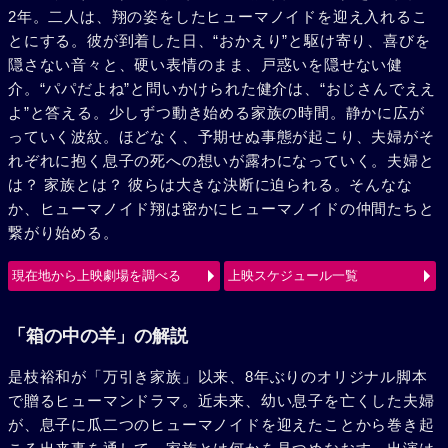
2年。二人は、翔の姿をしたヒューマノイドを迎え入れるこ
とにする。彼が到着した日、“おかえり”と駆け寄り、喜びを
隠さない音々と、硬い表情のまま、戸惑いを隠せない健
介。“パパだよね”と問いかけられた健介は、“おじさんでええ
よ”と答える。少しずつ動き始める家族の時間。静かに広が
っていく波紋。ほどなく、予期せぬ事態が起こり、夫婦がそ
れぞれに抱く息子の死への想いが露わになっていく。夫婦と
は？ 家族とは？ 彼らは大きな決断に迫られる。そんなな
か、ヒューマノイド翔は密かにヒューマノイドの仲間たちと
繋がり始める。
現在地から上映劇場を調べる
上映スケジュール一覧
「箱の中の羊」の解説
是枝裕和が「万引き家族」以来、8年ぶりのオリジナル脚本
で贈るヒューマンドラマ。近未来、幼い息子を亡くした夫婦
が、息子に瓜二つのヒューマノイドを迎えたことから巻き起