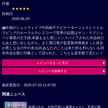
評価
★★★★★
投稿日
2026-06-29
🎦今朝のジェイウェイブ中田絢千ナビゲータージャス
トリトルラビングのルーラルテレスコープ世界の話題
はサン・テグジュペリ著星の王子様,本篇もまた星にイ
ンスパイアされた作品何だなあと想い出しながら。ま
た濱口竜介監督新作映画きっと具合が悪くなるの中の
名台詞,あなたのことは未だ何も判らないも同名作品を
観た印象として語られた。こちらも是非観て見たい！
レビューをもっと見る
レビューを投稿する
最終更新日：2026-07-29 11:47:50
関連ニュース