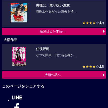
奥様は、取り扱い注意
特殊工作員だった過去を持...
★★★★
☆
9
綾瀬はるか作品へ
大悟作品
任侠野郎
かつて関東一円に名を轟か...
★★★★
☆
5
大悟作品へ
このページをシェアする