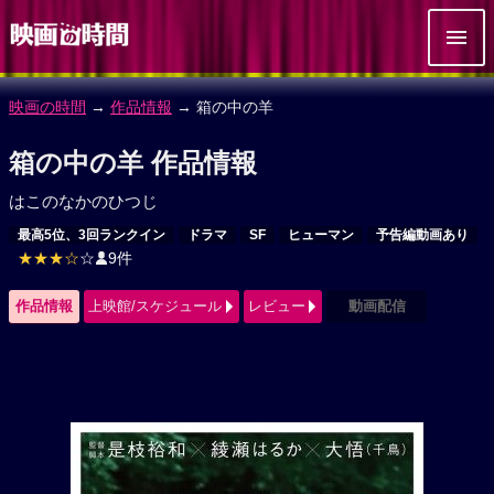
映画の時間
→
作品情報
→ 箱の中の羊
箱の中の羊 作品情報
はこのなかのひつじ
最高5位、3回ランクイン
ドラマ
SF
ヒューマン
予告編動画あり
★★★☆
☆
9件
作品情報
上映館/スケジュール
レビュー
動画配信