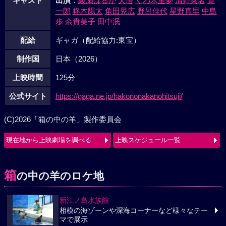
キャスト
出演
：
綾瀬はるか
大悟
くわ木里夢
清野菜名
寛
一郎
柊木陽太
角田晃広
野呂佳代
星野真里
中島
歩
余貴美子
田中泯
配給
ギャガ（配給協力:東宝）
制作国
日本（2026）
上映時間
125分
公式サイト
https://gaga.ne.jp/hakononakanohitsuji/
(C)2026「箱の中の羊」製作委員会
現在地から上映劇場を調べる
上映スケジュール一覧
箱
の中の羊のロケ地
新江ノ島水族館
相模の海ゾーンや深海コーナーなど様々なテー
マで展示