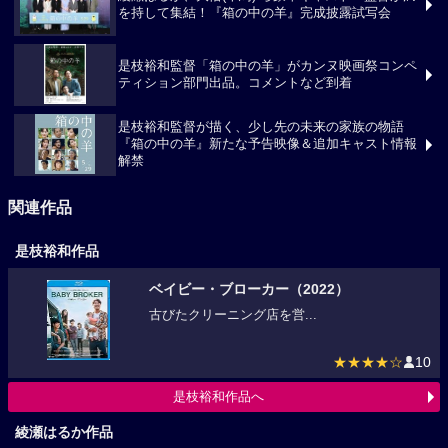
綾瀬はるか、大悟(千鳥) ら豪華キャスト・監督が満
を持して集結！『箱の中の羊』完成披露試写会
是枝裕和監督「箱の中の羊」がカンヌ映画祭コンペ
ティション部門出品。コメントなど到着
是枝裕和監督が描く、少し先の未来の家族の物語
『箱の中の羊』新たな予告映像＆追加キャスト情報
解禁
関連作品
是枝裕和作品
ベイビー・ブローカー（2022）
古びたクリーニング店を営...
★★★★☆
10
是枝裕和作品へ
綾瀬はるか作品