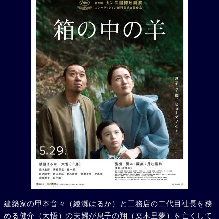
建築家の甲本音々（綾瀬はるか）と工務店の二代目社長を務
める健介（大悟）の夫婦が息子の翔（桒木里夢）を亡くして