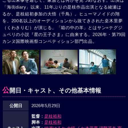
こる出来事を通して、家族とは何かを見つめなおす。出演は
「海街diary」以来、11年ぶりの是枝作品出演となる綾瀬は
るか、是枝組初参加の大悟（千鳥）。ヒューマノイドの翔
を、200名以上のオーディションから抜てきされた桒木里夢
（くわきりむ）が演じる。「箱の中の羊」とはサン=テグジ
ュペリの小説『星の王子さま』に由来する。2026年・第79回
カンヌ国際映画祭コンペティション部門出品。
公
開日・キャスト、その他基本情報
公開日
2026年5月29日
監督
：
是枝裕和
脚本
：
是枝裕和