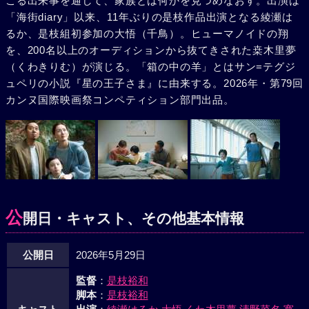
こる出来事を通して、家族とは何かを見つめなおす。出演は
「海街diary」以来、11年ぶりの是枝作品出演となる綾瀬は
るか、是枝組初参加の大悟（千鳥）。ヒューマノイドの翔
を、200名以上のオーディションから抜てきされた桒木里夢
（くわきりむ）が演じる。「箱の中の羊」とはサン=テグジ
ュペリの小説『星の王子さま』に由来する。2026年・第79回
カンヌ国際映画祭コンペティション部門出品。
公
開日・キャスト、その他基本情報
公開日
2026年5月29日
監督
：
是枝裕和
脚本
：
是枝裕和