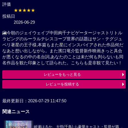
評価
★★★★★
投稿日
2026-06-29
🎦今朝のジェイウェイブ中田絢千ナビゲータージャストリトル
ラビングのルーラルテレスコープ世界の話題はサン・テグジュ
ペリ著星の王子様,本篇もまた星にインスパイアされた作品何だ
なあと想い出しながら。また濱口竜介監督新作映画きっと具合
が悪くなるの中の名台詞,あなたのことは未だ何も判らないも同
名作品を観た印象として語られた。こちらも是非観て見たい！
レビューをもっと見る
レビューを投稿する
最終更新日：2026-07-29 11:47:50
関連ニュース
綾瀬はるか、大悟(千鳥) ら豪華キャスト・監督が満