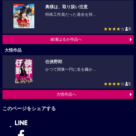
奥様は、取り扱い注意
特殊工作員だった過去を持...
★★★★
☆
9
綾瀬はるか作品へ
大悟作品
任侠野郎
かつて関東一円に名を轟か...
★★★★
☆
5
大悟作品へ
このページをシェアする