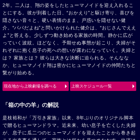
2年。二人は、翔の姿をしたヒューマノイドを迎え入れるこ
とにする。彼が到着した日、“おかえり”と駆け寄り、喜びを
隠さない音々と、硬い表情のまま、戸惑いを隠せない健
介。“パパだよね”と問いかけられた健介は、“おじさんでええ
よ”と答える。少しずつ動き始める家族の時間。静かに広が
っていく波紋。ほどなく、予期せぬ事態が起こり、夫婦がそ
れぞれに抱く息子の死への想いが露わになっていく。夫婦と
は？ 家族とは？ 彼らは大きな決断に迫られる。そんなな
か、ヒューマノイド翔は密かにヒューマノイドの仲間たちと
繋がり始める。
現在地から上映劇場を調べる
上映スケジュール一覧
「箱の中の羊」の解説
是枝裕和が「万引き家族」以来、8年ぶりのオリジナル脚本
で贈るヒューマンドラマ。近未来、幼い息子を亡くした夫婦
が、息子に瓜二つのヒューマノイドを迎えたことから巻き起