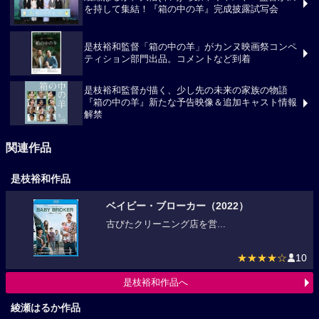
を持して集結！『箱の中の羊』完成披露試写会
是枝裕和監督「箱の中の羊」がカンヌ映画祭コンペ
ティション部門出品。コメントなど到着
是枝裕和監督が描く、少し先の未来の家族の物語
『箱の中の羊』新たな予告映像＆追加キャスト情報
解禁
関連作品
是枝裕和作品
ベイビー・ブローカー（2022）
古びたクリーニング店を営...
★★★★☆
10
是枝裕和作品へ
綾瀬はるか作品