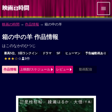
映画の時間
→
作品情報
→ 箱の中の羊
箱の中の羊 作品情報
はこのなかのひつじ
最高5位、3回ランクイン
ドラマ
SF
ヒューマン
予告編動画あり
★★★☆
☆
9件
作品情報
上映館/スケジュール
レビュー
動画配信