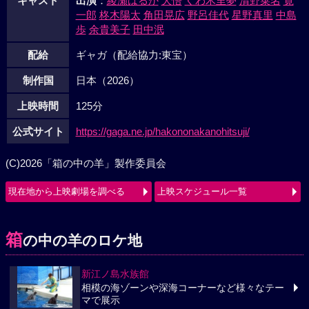
キャスト
出演
：
綾瀬はるか
大悟
くわ木里夢
清野菜名
寛
一郎
柊木陽太
角田晃広
野呂佳代
星野真里
中島
歩
余貴美子
田中泯
配給
ギャガ（配給協力:東宝）
制作国
日本（2026）
上映時間
125分
公式サイト
https://gaga.ne.jp/hakononakanohitsuji/
(C)2026「箱の中の羊」製作委員会
現在地から上映劇場を調べる
上映スケジュール一覧
箱
の中の羊のロケ地
新江ノ島水族館
相模の海ゾーンや深海コーナーなど様々なテー
マで展示