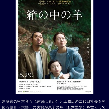
建築家の甲本音々（綾瀬はるか）と工務店の二代目社長を務
める健介（大悟）の夫婦が息子の翔（桒木里夢）を亡くして