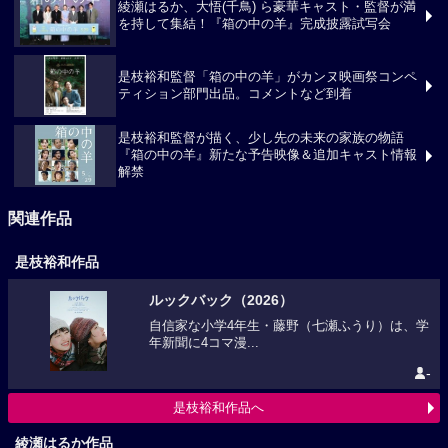
綾瀬はるか、大悟(千鳥) ら豪華キャスト・監督が満
を持して集結！『箱の中の羊』完成披露試写会
是枝裕和監督「箱の中の羊」がカンヌ映画祭コンペ
ティション部門出品。コメントなど到着
是枝裕和監督が描く、少し先の未来の家族の物語
『箱の中の羊』新たな予告映像＆追加キャスト情報
解禁
関連作品
是枝裕和作品
ルックバック（2026）
自信家な小学4年生・藤野（七瀬ふうり）は、学
年新聞に4コマ漫...
-
是枝裕和作品へ
綾瀬はるか作品