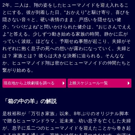
2年。二人は、翔の姿をしたヒューマノイドを迎え入れるこ
とにする。彼が到着した日、“おかえり”と駆け寄り、喜びを
隠さない音々と、硬い表情のまま、戸惑いを隠せない健
介。“パパだよね”と問いかけられた健介は、“おじさんでええ
よ”と答える。少しずつ動き始める家族の時間。静かに広が
っていく波紋。ほどなく、予期せぬ事態が起こり、夫婦がそ
れぞれに抱く息子の死への想いが露わになっていく。夫婦と
は？ 家族とは？ 彼らは大きな決断に迫られる。そんなな
か、ヒューマノイド翔は密かにヒューマノイドの仲間たちと
繋がり始める。
現在地から上映劇場を調べる
上映スケジュール一覧
「箱の中の羊」の解説
是枝裕和が「万引き家族」以来、8年ぶりのオリジナル脚本
で贈るヒューマンドラマ。近未来、幼い息子を亡くした夫婦
が、息子に瓜二つのヒューマノイドを迎えたことから巻き起