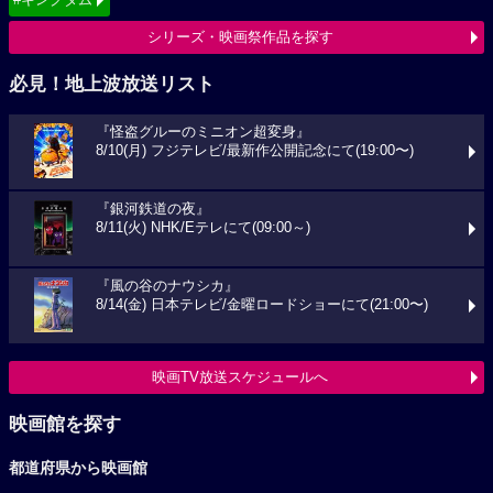
シリーズ・映画祭作品を探す
必見！地上波放送リスト
『怪盗グルーのミニオン超変身』
8/10(月) フジテレビ/最新作公開記念にて(19:00〜)
『銀河鉄道の夜』
8/11(火) NHK/Eテレにて(09:00～)
『風の谷のナウシカ』
8/14(金) 日本テレビ/金曜ロードショーにて(21:00〜)
映画TV放送スケジュールへ
映画館を探す
都道府県から映画館