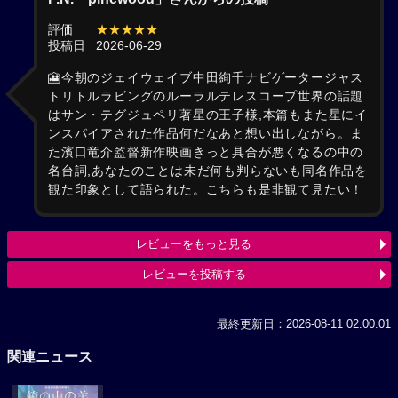
評価
★★★★★
投稿日
2026-06-29
🎦今朝のジェイウェイブ中田絢千ナビゲータージャス
トリトルラビングのルーラルテレスコープ世界の話題
はサン・テグジュペリ著星の王子様,本篇もまた星にイ
ンスパイアされた作品何だなあと想い出しながら。ま
た濱口竜介監督新作映画きっと具合が悪くなるの中の
名台詞,あなたのことは未だ何も判らないも同名作品を
観た印象として語られた。こちらも是非観て見たい！
レビューをもっと見る
レビューを投稿する
最終更新日：2026-08-11 02:00:01
関連ニュース