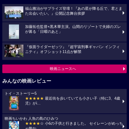
福山雅治がサプライズ登壇！『あの星が降る丘で、君とま
た出会いたい。』公開記念舞台挨拶
加藤拓也監督×黒木華主演。山間のリゾートで夫婦のズレ
が募る「日曜のあと」
『仮面ライダーゼッツ』『超宇宙刑事ギャバン インフィ
ニティ』オフショット11点が解禁
映画ニュースへ
みんなの映画レビュー
トイ・ストーリー5
★★★★★
最近街を歩いていても小さい子（特に3、4歳
児）がi...
映画ちいかわ 人魚の島のひみつ
★★★★
☆ 小6の子供と行きました。 セイレーンがめっち
ゃ怖か...