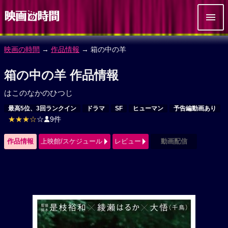
映画の時間
→
作品情報
→ 箱の中の羊
箱の中の羊 作品情報
はこのなかのひつじ
最高5位、3回ランクイン
ドラマ
SF
ヒューマン
予告編動画あり
★★★☆
☆
9件
作品情報
上映館/スケジュール
レビュー
動画配信