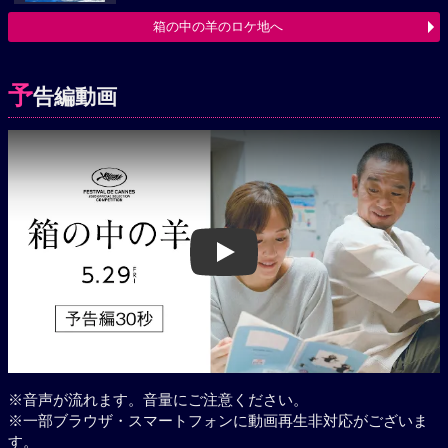
箱の中の羊のロケ地へ
予
告編動画
Play
※音声が流れます。音量にご注意ください。
※一部ブラウザ・スマートフォンに動画再生非対応がございま
す。