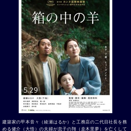
建築家の甲本音々（綾瀬はるか）と工務店の二代目社長を務
める健介（大悟）の夫婦が息子の翔（桒木里夢）を亡くして