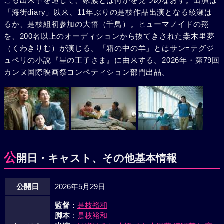
こる出来事を通して、家族とは何かを見つめなおす。出演は
「海街diary」以来、11年ぶりの是枝作品出演となる綾瀬は
るか、是枝組初参加の大悟（千鳥）。ヒューマノイドの翔
を、200名以上のオーディションから抜てきされた桒木里夢
（くわきりむ）が演じる。「箱の中の羊」とはサン=テグジ
ュペリの小説『星の王子さま』に由来する。2026年・第79回
カンヌ国際映画祭コンペティション部門出品。
公
開日・キャスト、その他基本情報
公開日
2026年5月29日
監督
：
是枝裕和
脚本
：
是枝裕和