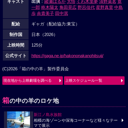
キャスト
出演
：
綾瀬はるか
大悟
くわ木里夢
清野菜名
寛
一郎
柊木陽太
角田晃広
野呂佳代
星野真里
中島
歩
余貴美子
田中泯
配給
ギャガ（配給協力:東宝）
制作国
日本（2026）
上映時間
125分
公式サイト
https://gaga.ne.jp/hakononakanohitsuji/
(C)2026「箱の中の羊」製作委員会
現在地から上映劇場を調べる
上映スケジュール一覧
箱
の中の羊のロケ地
新江ノ島水族館
相模の海ゾーンや深海コーナーなど様々なテー
マで展示