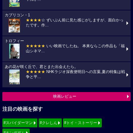
カプリコン・1
★★★★
☆ ずいぶん前に見た感じがしますが、面白かっ
たです。作...
トロフィー
★★★★★
いい映画でしたね。 本来ならこの作品も「福
山シネマ...
あの花が咲く丘で、君とまた出会えたら。
★★★★★
NHKラジオ深夜便明日への言葉,夏の特集は戦
争と平...
映画レビュー
注目の映画を探す
#スパイダーマン
#クレしん
#トイ・ストーリー
#キングダム