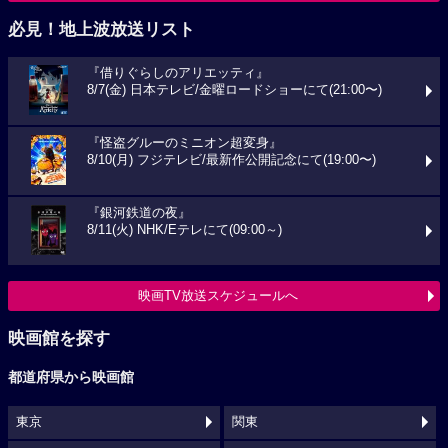
必見！地上波放送リスト
『借りぐらしのアリエッティ』
8/7(金) 日本テレビ/金曜ロードショーにて(21:00〜)
『怪盗グルーのミニオン超変身』
8/10(月) フジテレビ/最新作公開記念にて(19:00〜)
『銀河鉄道の夜』
8/11(火) NHK/Eテレにて(09:00～)
映画TV放送スケジュールへ
映画館を探す
都道府県から映画館
東京
関東