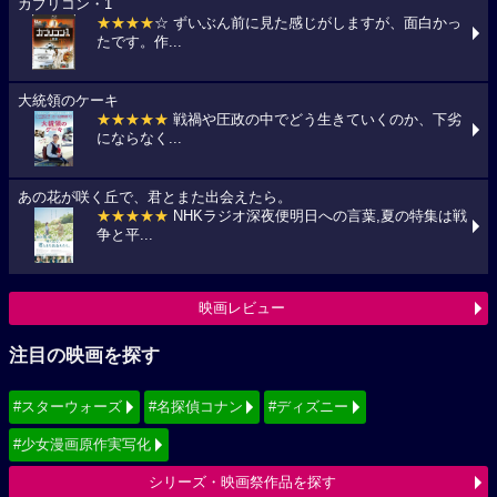
カプリコン・1
★★★★
☆ ずいぶん前に見た感じがしますが、面白かっ
たです。作...
大統領のケーキ
★★★★★
戦禍や圧政の中でどう生きていくのか、下劣
にならなく...
あの花が咲く丘で、君とまた出会えたら。
★★★★★
NHKラジオ深夜便明日への言葉,夏の特集は戦
争と平...
映画レビュー
注目の映画を探す
#スターウォーズ
#名探偵コナン
#ディズニー
#少女漫画原作実写化
シリーズ・映画祭作品を探す