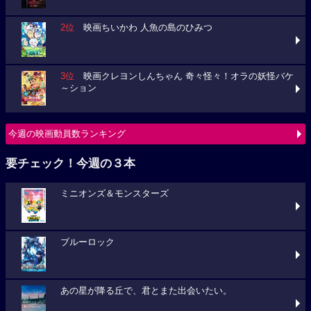
2位
映画ちいかわ 人魚の島のひみつ
3位
映画クレヨンしんちゃん 奇々怪々！オラの妖怪バケ
～ション
今週の映画動員数ランキング
要チェック！今週の３本
ミニオンズ＆モンスターズ
ブルーロック
あの星が降る丘で、君とまた出会いたい。