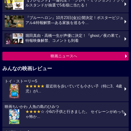
【プレゼント】一蓮托生！『グレイ・ミッション』アクリ
ルスタンドが抽選で5名様に当たる！
『ブルーヘロン』10月23日(金)公開決定！ポスタービジュ
アル&特報解禁―ある家族を巡る今...
堀田真由・高橋一生が声優に決定！『ghost／夜の果て』
特報映像解禁、コメントも到着
映画ニュースへ
みんなの映画レビュー
トイ・ストーリー5
★★★★★
最近街を歩いていても小さい子（特に3、4歳
児）がi...
映画ちいかわ 人魚の島のひみつ
★★★★
☆ 小6の子供と行きました。 セイレーンがめっち
ゃ怖か...