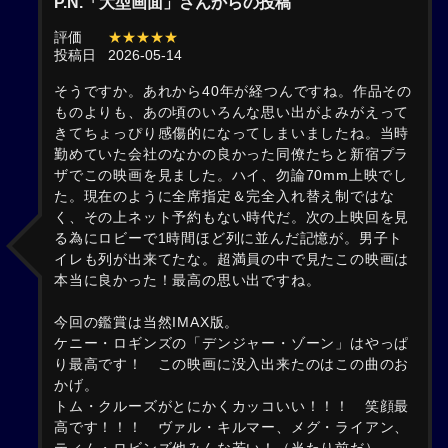
P.N.「大型画面」さんからの投稿
評価
★★★★★
投稿日
2026-05-14
そうですか。あれから40年が経つんですね。作品その
ものよりも、あの頃のいろんな思い出がよみがえって
きてちょっぴり感傷的になってしまいましたね。当時
勤めていた会社のなかの良かった同僚たちと新宿プラ
ザでこの映画を見ました。ハイ、勿論70mm上映でし
た。現在のように全席指定＆完全入れ替え制ではな
く、その上ネット予約もない時代だ。次の上映回を見
る為にロビーで1時間ほど列に並んだ記憶が。男子ト
イレも列が出来てたな。超満員の中で見たこの映画は
本当に良かった！最高の思い出ですね。
今回の鑑賞は当然IMAX版。
ケニー・ロギンズの「デンジャー・ゾーン」はやっぱ
り最高です！ この映画に没入出来たのはこの曲のお
かげ。
トム・クルーズがとにかくカッコいい！！！ 笑顔最
高です！！！ ヴァル・キルマー、メグ・ライアン、