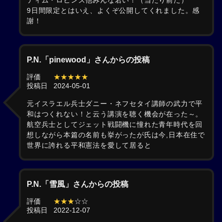
ティム・ロビンズ他みんな若い！（当たり前だ）
9日間限定とはいえ、よくぞ公開してくれました。感
謝！
P.N.「pinewood」さんからの投稿
評価
★★★★★
投稿日
2024-05-01
元イスラエル兵士ダニー・ネフセタイ講師の武力で平
和はつくれない！と云う講演を聴く機会が在った～。
航空兵士としてジェット戦闘機に憧れた青年時代を回
想しながら本篇の名前も挙がったが氏は今,日本在住で
世界に誇れる平和憲法を愛して居ると
P.N.「雪風」さんからの投稿
評価
★★★
☆☆
投稿日
2022-12-07