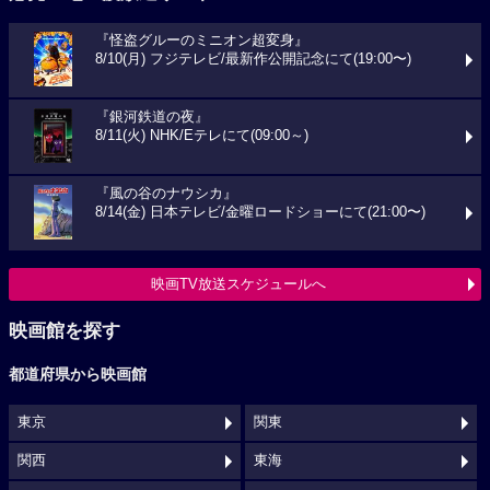
『怪盗グルーのミニオン超変身』
8/10(月) フジテレビ/最新作公開記念にて(19:00〜)
『銀河鉄道の夜』
8/11(火) NHK/Eテレにて(09:00～)
『風の谷のナウシカ』
8/14(金) 日本テレビ/金曜ロードショーにて(21:00〜)
映画TV放送スケジュールへ
映画館を探す
都道府県から映画館
東京
関東
関西
東海