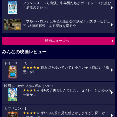
フランシス・ンら出演。中年男たちがボートレースに挑む
「逆流の男たち」
『ブルーヘロン』10月23日(金)公開決定！ポスタービジュ
アル&特報解禁―ある家族を巡る今...
映画ニュースへ
みんなの映画レビュー
トイ・ストーリー5
★★★★★
最近街を歩いていても小さい子（特に3、4歳
児）がi...
映画ちいかわ 人魚の島のひみつ
★★★★
☆ 小6の子供と行きました。 セイレーンがめっち
ゃ怖か...
カプリコン・1
★★★★
☆ ずいぶん前に見た感じがしますが、面白かっ