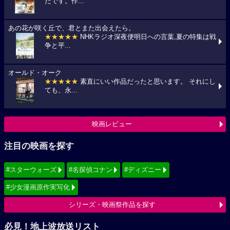
たです。作...
あの花が咲く丘で、君とまた出会えたら。
★★★★★
NHKラジオ深夜便明日への言葉,夏の特集は戦
争と平...
オールド・オーク
★★★★★
素直にいい作品だったと思います。 それにし
ても、永...
映画レビュー
注目の映画を探す
#スターウォーズ
#名探偵コナン
#ディズニー
#少女漫画原作実写化
シリーズ・映画祭作品を探す
必見！地上波放送リスト