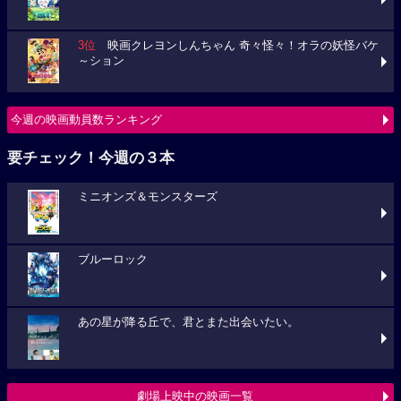
3位
映画クレヨンしんちゃん 奇々怪々！オラの妖怪バケ
～ション
今週の映画動員数ランキング
要チェック！今週の３本
ミニオンズ＆モンスターズ
ブルーロック
あの星が降る丘で、君とまた出会いたい。
劇場上映中の映画一覧