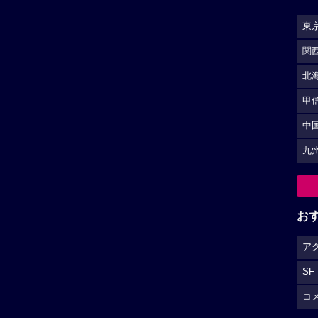
東
関
北
甲
中
九
お
ア
SF
コ