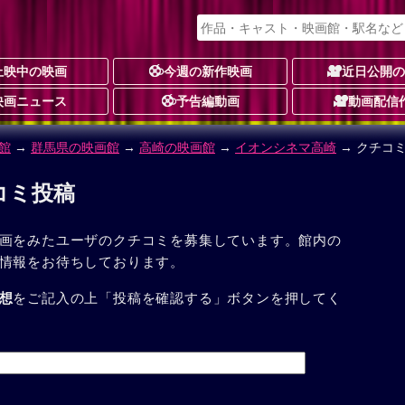
上映中の映画
今週の新作映画
近日公開
映画ニュース
予告編動画
動画配信
館
→
群馬県の映画館
→
高崎の映画館
→
イオンシネマ高崎
→ クチコ
コミ投稿
画をみたユーザのクチコミを募集しています。館内の
情報をお待ちしております。
想
をご記入の上「投稿を確認する」ボタンを押してく