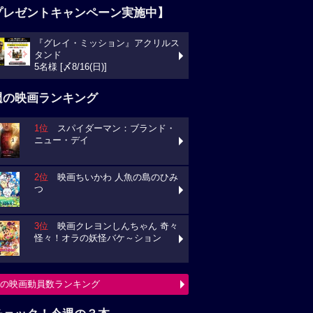
プレゼントキャンペーン実施中】
『グレイ・ミッション』アクリルス
タンド
5名様 [〆8/16(日)]
週の映画ランキング
1位
スパイダーマン：ブランド・
ニュー・デイ
2位
映画ちいかわ 人魚の島のひみ
つ
3位
映画クレヨンしんちゃん 奇々
怪々！オラの妖怪バケ～ション
の映画動員数ランキング