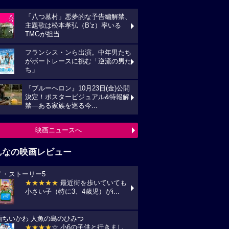
「八つ墓村」悪夢的な予告編解禁、
主題歌は松本孝弘（B’z）率いる
TMGが担当
フランシス・ンら出演。中年男たち
がボートレースに挑む「逆流の男た
ち」
『ブルーヘロン』10月23日(金)公開
決定！ポスタービジュアル&特報解
禁―ある家族を巡る今...
映画ニュースへ
んなの映画レビュー
イ・ストーリー5
★★★★★
最近街を歩いていても
小さい子（特に3、4歳児）がi...
画ちいかわ 人魚の島のひみつ
★★★★
☆ 小6の子供と行きまし