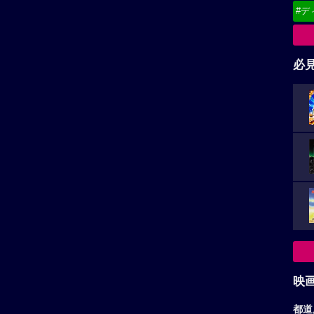
#デ
必
映
都道