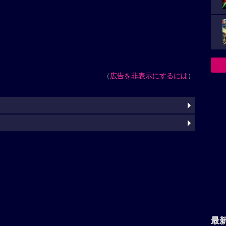
（
広告を非表示にするには
）
最