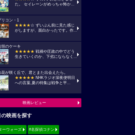
た。 セイレーンがめっちゃ怖か...
プリコン・1
★★★★
☆ ずいぶん前に見た感じ
がしますが、面白かったです。作...
統領のケーキ
★★★★★
戦禍や圧政の中でどう
生きていくのか、下劣にならなく...
の花が咲く丘で、君とまた出会えたら。
★★★★★
NHKラジオ深夜便明日
への言葉,夏の特集は戦争と平...
映画レビュー
目の映画を探す
ターウォーズ
#名探偵コナン