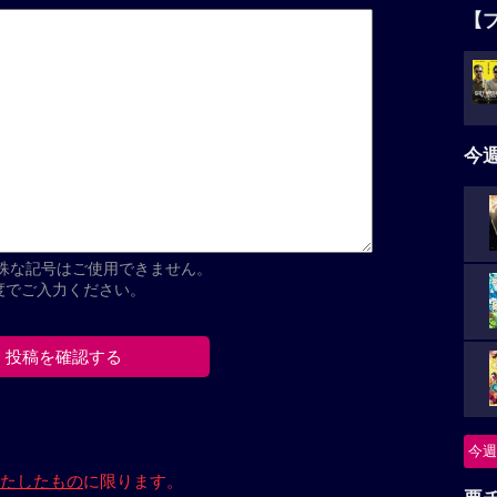
【
今
殊な記号はご使用できません。
程度でご入力ください。
今週
たしたもの
に限ります。