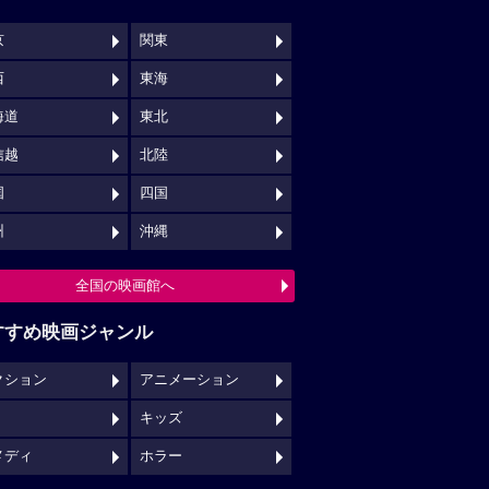
京
関東
西
東海
海道
東北
信越
北陸
国
四国
州
沖縄
全国の映画館へ
すすめ映画ジャンル
クション
アニメーション
キッズ
メディ
ホラー