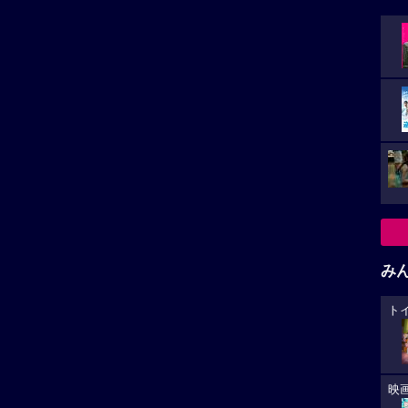
み
ト
映