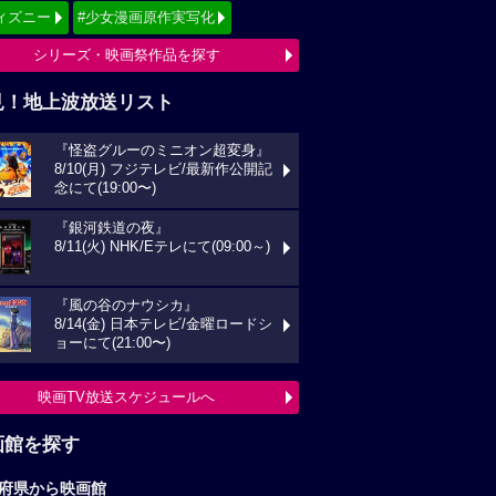
ィズニー
#少女漫画原作実写化
シリーズ・映画祭作品を探す
見！地上波放送リスト
『怪盗グルーのミニオン超変身』
8/10(月) フジテレビ/最新作公開記
念にて(19:00〜)
『銀河鉄道の夜』
8/11(火) NHK/Eテレにて(09:00～)
『風の谷のナウシカ』
8/14(金) 日本テレビ/金曜ロードシ
ョーにて(21:00〜)
映画TV放送スケジュールへ
画館を探す
府県から映画館