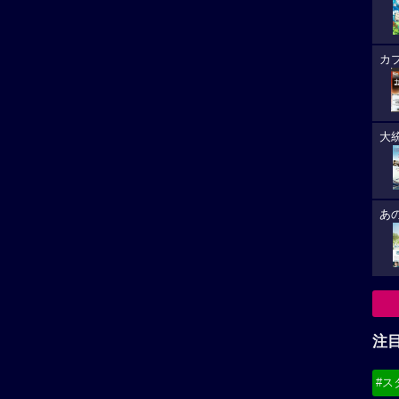
カ
大
あ
注
#ス