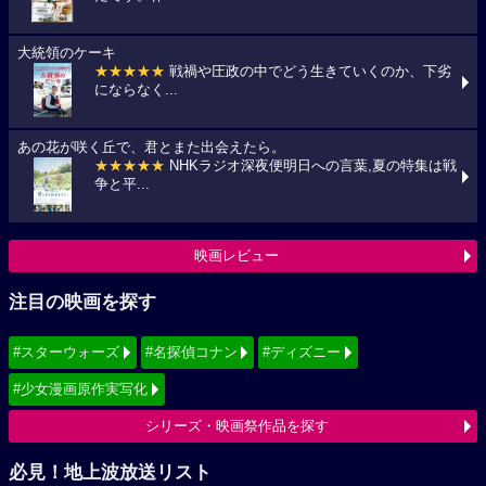
大統領のケーキ
★★★★★
戦禍や圧政の中でどう生きていくのか、下劣
にならなく...
あの花が咲く丘で、君とまた出会えたら。
★★★★★
NHKラジオ深夜便明日への言葉,夏の特集は戦
争と平...
映画レビュー
注目の映画を探す
#スターウォーズ
#名探偵コナン
#ディズニー
#少女漫画原作実写化
シリーズ・映画祭作品を探す
必見！地上波放送リスト