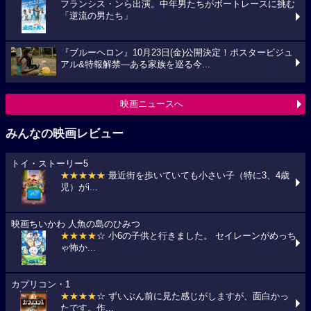
フランシス・ンら出演。中年男たちがボートレースに挑む
「逆流の男たち」
『ブルーヘロン』10月23日(金)公開決定！ポスタービジュ
アル&特報解禁―ある家族を巡る今...
映画ニュースへ
みんなの映画レビュー
トイ・ストーリー5
★★★★★
最近街を歩いていても小さい子（特に3、4歳
児）がi...
映画ちいかわ 人魚の島のひみつ
★★★★
☆ 小6の子供と行きました。 セイレーンがめっち
ゃ怖か...
カプリコン・1
★★★★
☆ ずいぶん前に見た感じがしますが、面白かっ
たです。作...