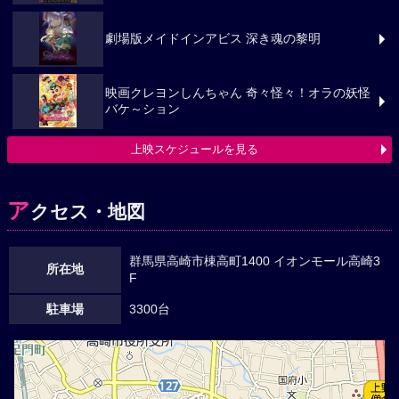
劇場版メイドインアビス 深き魂の黎明
映画クレヨンしんちゃん 奇々怪々！オラの妖怪
バケ～ション
上映スケジュールを見る
ア
クセス・地図
群馬県高崎市棟高町1400 イオンモール高崎3
所在地
F
駐車場
3300台