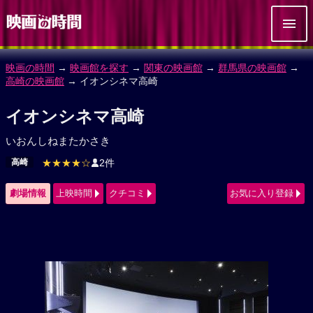
映画の時間
→
映画館を探す
→
関東の映画館
→
群馬県の映画館
→
高崎の映画館
→ イオンシネマ高崎
イオンシネマ高崎
いおんしねまたかさき
高崎
★★★★☆
2件
劇場情報
上映時間
クチコミ
お気に入り登録