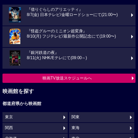
『借りぐらしのアリエッティ』
8/7(金) 日本テレビ/金曜ロードショーにて(21:00〜)
『怪盗グルーのミニオン超変身』
8/10(月) フジテレビ/最新作公開記念にて(19:00〜)
『銀河鉄道の夜』
8/11(火) NHK/Eテレにて(09:00～)
映画TV放送スケジュールへ
映画館を探す
都道府県から映画館
東京
関東
関西
東海