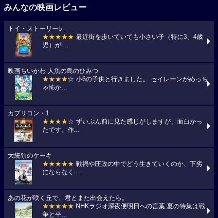
みんなの映画レビュー
トイ・ストーリー5
★★★★★
最近街を歩いていても小さい子（特に3、4歳
児）がi...
映画ちいかわ 人魚の島のひみつ
★★★★
☆ 小6の子供と行きました。 セイレーンがめっち
ゃ怖か...
カプリコン・1
★★★★
☆ ずいぶん前に見た感じがしますが、面白かっ
たです。作...
大統領のケーキ
★★★★★
戦禍や圧政の中でどう生きていくのか、下劣
にならなく...
あの花が咲く丘で、君とまた出会えたら。
★★★★★
NHKラジオ深夜便明日への言葉,夏の特集は戦
争と平...