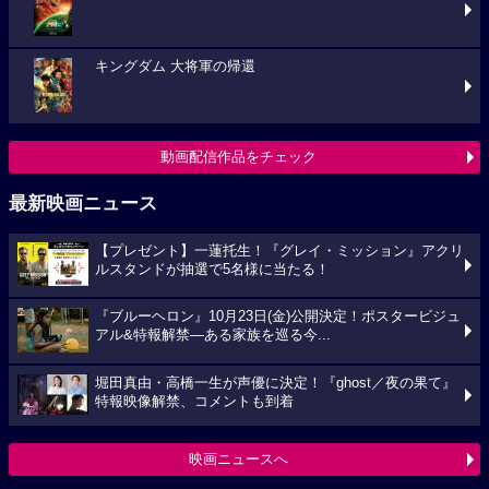
キングダム 大将軍の帰還
動画配信作品をチェック
最新映画ニュース
【プレゼント】一蓮托生！『グレイ・ミッション』アクリ
ルスタンドが抽選で5名様に当たる！
『ブルーヘロン』10月23日(金)公開決定！ポスタービジュ
アル&特報解禁―ある家族を巡る今...
堀田真由・高橋一生が声優に決定！『ghost／夜の果て』
特報映像解禁、コメントも到着
映画ニュースへ