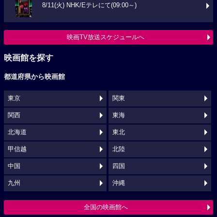
8/11(火) NHK/Eテレにて(09:00～)
映画TV放送スケジュールへ
映画館を探す
都道府県から映画館
東京
関東
関西
東海
北海道
東北
甲信越
北陸
中国
四国
九州
沖縄
全国の映画館へ