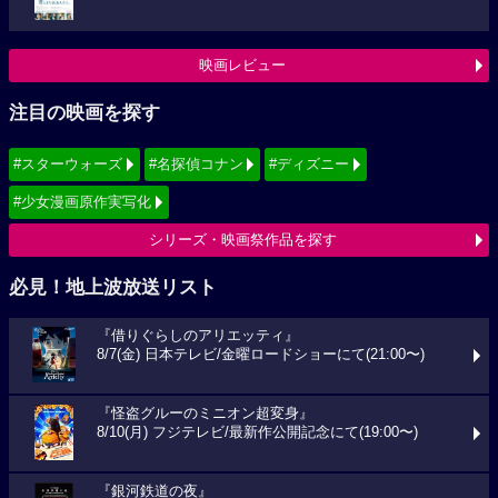
映画レビュー
注目の映画を探す
#スターウォーズ
#名探偵コナン
#ディズニー
#少女漫画原作実写化
シリーズ・映画祭作品を探す
必見！地上波放送リスト
『借りぐらしのアリエッティ』
8/7(金) 日本テレビ/金曜ロードショーにて(21:00〜)
『怪盗グルーのミニオン超変身』
8/10(月) フジテレビ/最新作公開記念にて(19:00〜)
『銀河鉄道の夜』