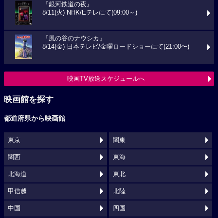
『銀河鉄道の夜』
8/11(火) NHK/Eテレにて(09:00～)
『風の谷のナウシカ』
8/14(金) 日本テレビ/金曜ロードショーにて(21:00〜)
映画TV放送スケジュールへ
映画館を探す
都道府県から映画館
東京
関東
関西
東海
北海道
東北
甲信越
北陸
中国
四国