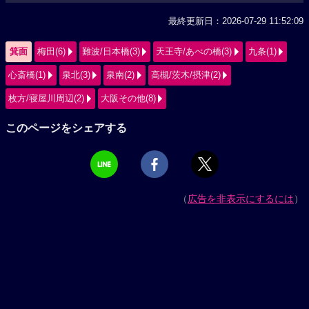
最終更新日：2026-07-29 11:52:09
箕面
梅田(6)
難波/日本橋(3)
天王寺/あべの橋(3)
九条(1)
心斎橋(1)
泉北(3)
泉南(2)
高槻/茨木/摂津(2)
枚方/寝屋川周辺(2)
大阪その他(8)
このページをシェアする
（
広告を非表示にするには
）