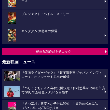
ーズ
プロジェクト・ヘイル・メアリー
キングダム 大将軍の帰還
動画配信作品をチェック
最新映画ニュース
『仮面ライダーゼッツ』『超宇宙刑事ギャバン インフィ
ニティ』オフショット11点が解禁
『つりこまち』2026年秋公開決定！仲村悠菜が映画初主演
で“釣りで五輪金メダル”を目指す
「八つ墓村」悪夢的な予告編解禁、主題歌は松本孝弘
（B’z）率いるTMGが担当