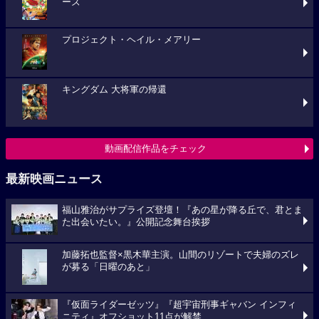
ーズ
プロジェクト・ヘイル・メアリー
キングダム 大将軍の帰還
動画配信作品をチェック
最新映画ニュース
福山雅治がサプライズ登壇！『あの星が降る丘で、君とま
た出会いたい。』公開記念舞台挨拶
加藤拓也監督×黒木華主演。山間のリゾートで夫婦のズレ
が募る「日曜のあと」
『仮面ライダーゼッツ』『超宇宙刑事ギャバン インフィ
ニティ』オフショット11点が解禁