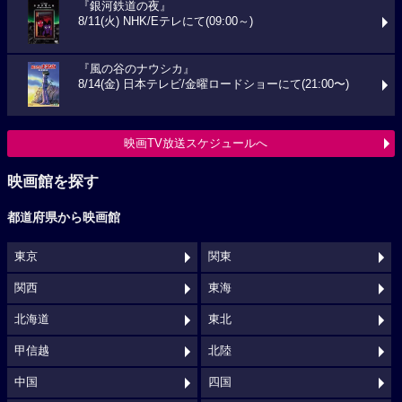
『銀河鉄道の夜』
8/11(火) NHK/Eテレにて(09:00～)
『風の谷のナウシカ』
8/14(金) 日本テレビ/金曜ロードショーにて(21:00〜)
映画TV放送スケジュールへ
映画館を探す
都道府県から映画館
東京
関東
関西
東海
北海道
東北
甲信越
北陸
中国
四国