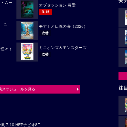
要
ノ・ムー
オブセッション 災愛
R-15
ニュ
モアナと伝説の海（2026）
吹替
ミニオンズ＆モンスターズ
々怪々！
吹替
注
映スケジュールを見る
7-10 HEPナビオ8F