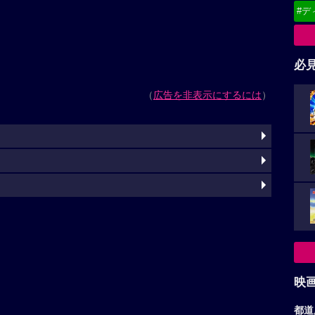
#デ
必
（
広告を非表示にするには
）
映
都道