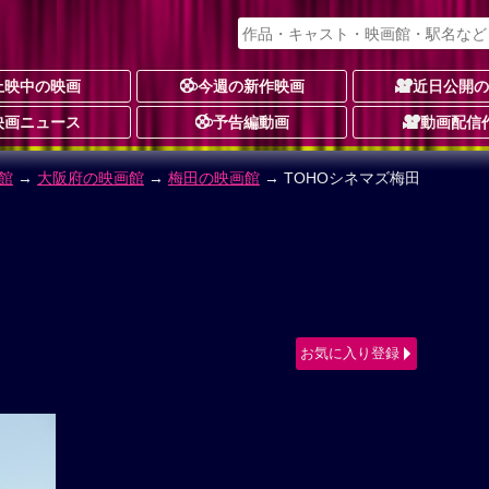
上映中の映画
今週の新作映画
近日公開
映画ニュース
予告編動画
動画配信
館
→
大阪府の映画館
→
梅田の映画館
→ TOHOシネマズ梅田
お気に入り登録