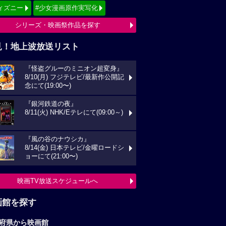
ィズニー
#少女漫画原作実写化
シリーズ・映画祭作品を探す
見！地上波放送リスト
『怪盗グルーのミニオン超変身』
8/10(月) フジテレビ/最新作公開記
念にて(19:00〜)
『銀河鉄道の夜』
8/11(火) NHK/Eテレにて(09:00～)
『風の谷のナウシカ』
8/14(金) 日本テレビ/金曜ロードシ
ョーにて(21:00〜)
映画TV放送スケジュールへ
画館を探す
府県から映画館