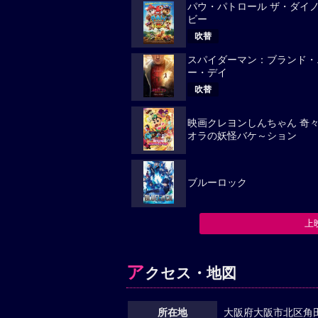
パウ・パトロール ザ・ダイ
ビー
吹替
スパイダーマン：ブランド・
ー・デイ
吹替
映画クレヨンしんちゃん 奇
オラの妖怪バケ～ション
ブルーロック
上
ア
クセス・地図
所在地
大阪府大阪市北区角田町