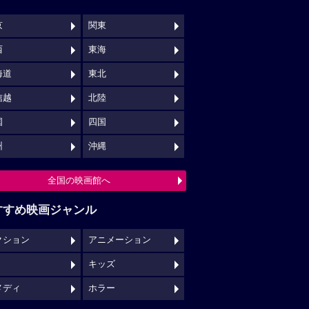
京
関東
西
東海
海道
東北
信越
北陸
国
四国
州
沖縄
全国の映画館へ
すすめ映画ジャンル
クション
アニメーション
キッズ
メディ
ホラー