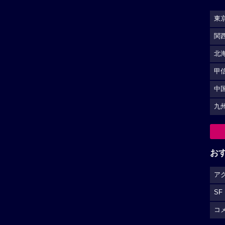
東
関
北
甲
中
九
お
ア
SF
コ