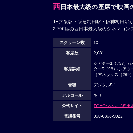
西
日本最大級の座席で映画
JR大阪駅・阪急梅田駅・阪神梅田駅
2,700席の西日本最大級のシネマコ
スクリーン数
10
客席数
2,681
シアター1（737）/シ
客席詳細
ター5（98）/シアター
（アネックス（269）
音響
デジタル5.1
アルコール
あり
公式サイト
TOHOシネマズ梅田
電話番号
050-6868-5022