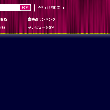
今見る映画検索
の映画
映画ランキング
作品
レビューを読む