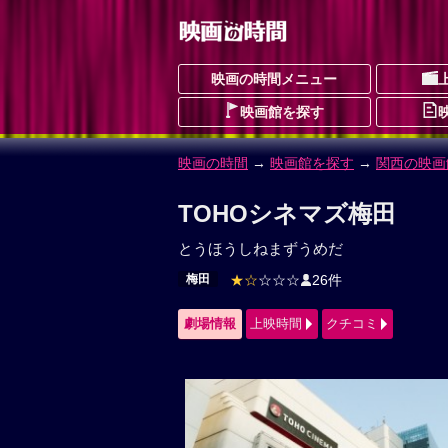
映画の時間メニュー
映画館を探す
映画の時間
→
映画館を探す
→
関西の映画
TOHOシネマズ梅田
とうほうしねまずうめだ
梅田
★☆
☆☆☆
26件
劇場情報
上映時間
クチコミ