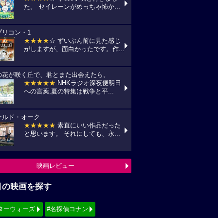
た。 セイレーンがめっちゃ怖か...
プリコン・1
★★★★
☆ ずいぶん前に見た感じ
がしますが、面白かったです。作...
の花が咲く丘で、君とまた出会えたら。
★★★★★
NHKラジオ深夜便明日
への言葉,夏の特集は戦争と平...
ールド・オーク
★★★★★
素直にいい作品だった
と思います。 それにしても、永...
映画レビュー
目の映画を探す
ターウォーズ
#名探偵コナン