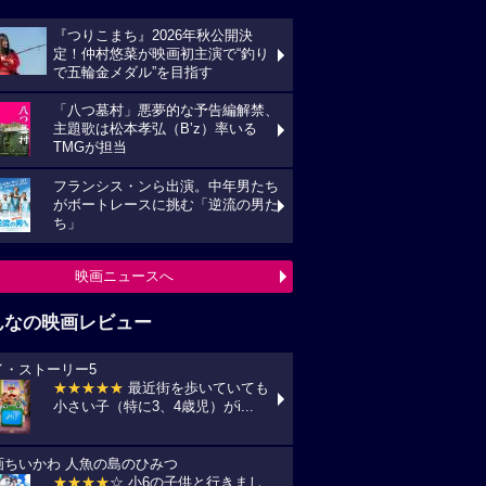
『つりこまち』2026年秋公開決
定！仲村悠菜が映画初主演で“釣り
で五輪金メダル”を目指す
「八つ墓村」悪夢的な予告編解禁、
主題歌は松本孝弘（B’z）率いる
TMGが担当
フランシス・ンら出演。中年男たち
がボートレースに挑む「逆流の男た
ち」
映画ニュースへ
んなの映画レビュー
イ・ストーリー5
★★★★★
最近街を歩いていても
小さい子（特に3、4歳児）がi...
画ちいかわ 人魚の島のひみつ
★★★★
☆ 小6の子供と行きまし