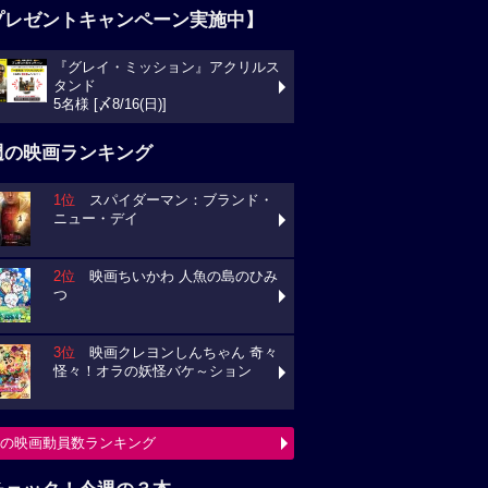
プレゼントキャンペーン実施中】
『グレイ・ミッション』アクリルス
タンド
5名様 [〆8/16(日)]
週の映画ランキング
1位
スパイダーマン：ブランド・
ニュー・デイ
2位
映画ちいかわ 人魚の島のひみ
つ
3位
映画クレヨンしんちゃん 奇々
怪々！オラの妖怪バケ～ション
の映画動員数ランキング