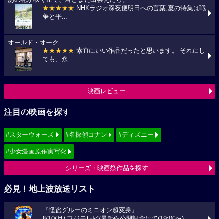
あの花が咲く丘で、君とまた出会えたら。
★★★★★
NHKラジオ深夜便明日への言葉,夏の特集は戦
争と平...
オールド・オーク
★★★★★
素直にいい作品だったと思います。 それにし
ても、永...
映画レビュー
注目の映画を探す
#スターウォーズ
#名探偵コナン
#ディズニー
#少女漫画原作実写化
シリーズ・映画祭作品を探す
必見！地上波放送リスト
『怪盗グルーのミニオン超変身』
8/10(月) フジテレビ/最新作公開記念にて(19:00〜)