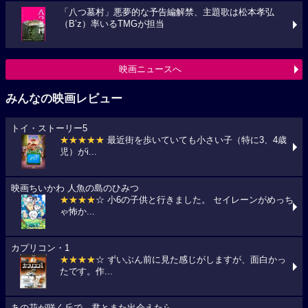
「八つ墓村」悪夢的な予告編解禁、主題歌は松本孝弘
（B’z）率いるTMGが担当
映画ニュースへ
みんなの映画レビュー
トイ・ストーリー5
★★★★★
最近街を歩いていても小さい子（特に3、4歳
児）がi...
映画ちいかわ 人魚の島のひみつ
★★★★
☆ 小6の子供と行きました。 セイレーンがめっち
ゃ怖か...
カプリコン・1
★★★★
☆ ずいぶん前に見た感じがしますが、面白かっ
たです。作...