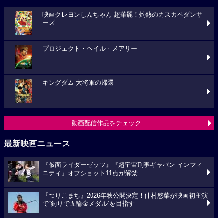
映画クレヨンしんちゃん 超華麗！灼熱のカスカベダンサ
ーズ
プロジェクト・ヘイル・メアリー
キングダム 大将軍の帰還
動画配信作品をチェック
最新映画ニュース
『仮面ライダーゼッツ』『超宇宙刑事ギャバン インフィ
ニティ』オフショット11点が解禁
『つりこまち』2026年秋公開決定！仲村悠菜が映画初主演
で“釣りで五輪金メダル”を目指す