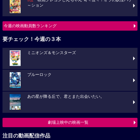
3位
映画クレヨンしんちゃん 奇々怪々！オラの妖怪バケ
～ション
今週の映画動員数ランキング
要チェック！今週の３本
ミニオンズ＆モンスターズ
ブルーロック
あの星が降る丘で、君とまた出会いたい。
劇場上映中の映画一覧
注目の動画配信作品