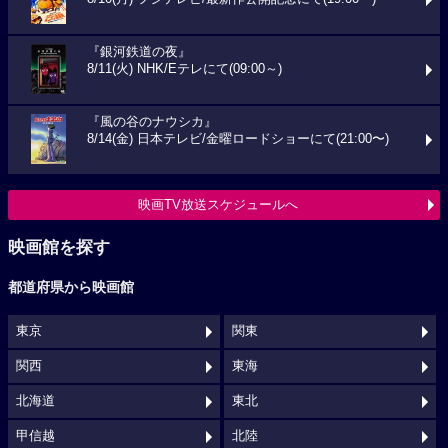
『銀河鉄道の夜』
8/11(火) NHK/Eテレにて(09:00～)
『風の谷のナウシカ』
8/14(金) 日本テレビ/金曜ロードショーにて(21:00〜)
映画TV放送スケジュールへ
映画館を探す
都道府県から映画館
東京
関東
関西
東海
北海道
東北
甲信越
北陸