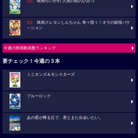
2位
映画ちいかわ 人魚の島のひみつ
3位
映画クレヨンしんちゃん 奇々怪々！オラの妖怪バケ
～ション
今週の映画動員数ランキング
要チェック！今週の３本
ミニオンズ＆モンスターズ
ブルーロック
あの星が降る丘で、君とまた出会いたい。