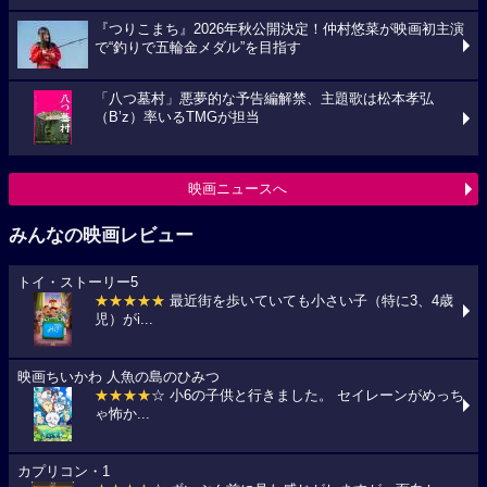
『つりこまち』2026年秋公開決定！仲村悠菜が映画初主演
で“釣りで五輪金メダル”を目指す
「八つ墓村」悪夢的な予告編解禁、主題歌は松本孝弘
（B’z）率いるTMGが担当
映画ニュースへ
みんなの映画レビュー
トイ・ストーリー5
★★★★★
最近街を歩いていても小さい子（特に3、4歳
児）がi...
映画ちいかわ 人魚の島のひみつ
★★★★
☆ 小6の子供と行きました。 セイレーンがめっち
ゃ怖か...
カプリコン・1