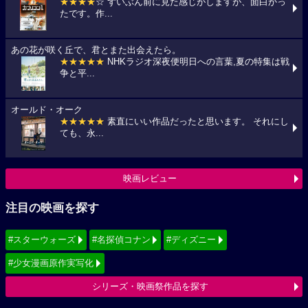
★★★★
☆ ずいぶん前に見た感じがしますが、面白かっ
たです。作...
あの花が咲く丘で、君とまた出会えたら。
★★★★★
NHKラジオ深夜便明日への言葉,夏の特集は戦
争と平...
オールド・オーク
★★★★★
素直にいい作品だったと思います。 それにし
ても、永...
映画レビュー
注目の映画を探す
#スターウォーズ
#名探偵コナン
#ディズニー
#少女漫画原作実写化
シリーズ・映画祭作品を探す