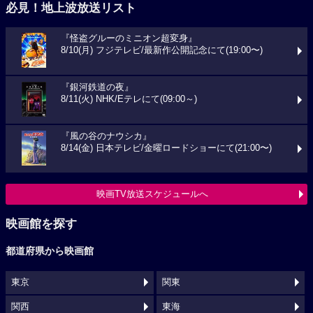
必見！地上波放送リスト
『怪盗グルーのミニオン超変身』
8/10(月) フジテレビ/最新作公開記念にて(19:00〜)
『銀河鉄道の夜』
8/11(火) NHK/Eテレにて(09:00～)
『風の谷のナウシカ』
8/14(金) 日本テレビ/金曜ロードショーにて(21:00〜)
映画TV放送スケジュールへ
映画館を探す
都道府県から映画館
東京
関東
関西
東海